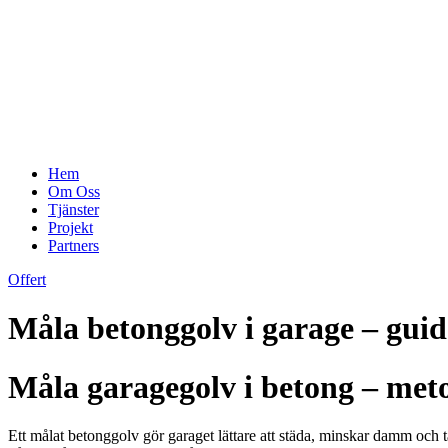
Hem
Om Oss
Tjänster
Projekt
Partners
Offert
Måla betonggolv i garage – guid
Måla garagegolv i betong – meto
Ett målat betonggolv gör garaget lättare att städa, minskar damm och tål