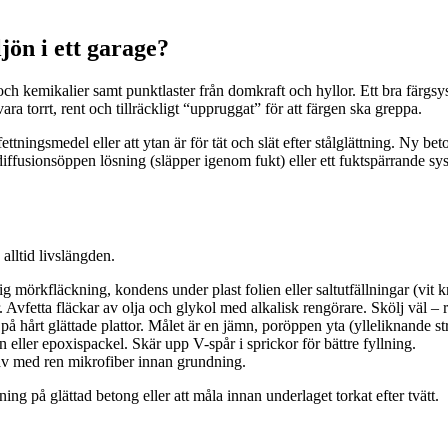
jön i ett garage?
ja och kemikalier samt punktlaster från domkraft och hyllor. Ett bra färg
 torrt, rent och tillräckligt “uppruggat” för att färgen ska greppa.
fettningsmedel eller att ytan är för tät och slät efter stålglättning. Ny b
fusionsöppen lösning (släpper igenom fukt) eller ett fuktspärrande sys
alltid livslängden.
g mörkfläckning, kondens under plast folien eller saltutfällningar (vit kr
 Avfetta fläckar av olja och glykol med alkalisk rengörare. Skölj väl – 
å hårt glättade plattor. Målet är en jämn, poröppen yta (ylleliknande st
eller epoxispackel. Skär upp V-spår i sprickor för bättre fyllning.
 med ren mikrofiber innan grundning.
pning på glättad betong eller att måla innan underlaget torkat efter tvätt.