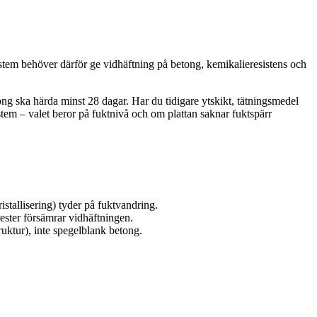
system behöver därför ge vidhäftning på betong, kemikalieresistens och
etong ska härda minst 28 dagar. Har du tidigare ytskikt, tätningsmedel
tem – valet beror på fuktnivå och om plattan saknar fuktspärr
istallisering) tyder på fuktvandring.
rester försämrar vidhäftningen.
ruktur), inte spegelblank betong.