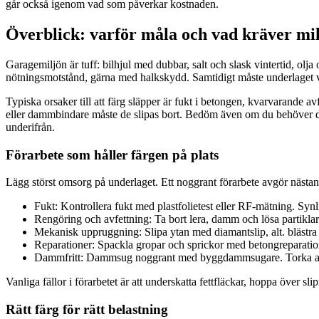
går också igenom vad som påverkar kostnaden.
Överblick: varför måla och vad kräver mil
Garagemiljön är tuff: bilhjul med dubbar, salt och slask vintertid, ol
nötningsmotstånd, gärna med halkskydd. Samtidigt måste underlaget vara
Typiska orsaker till att färg släpper är fukt i betongen, kvarvarande av
eller dammbindare måste de slipas bort. Bedöm även om du behöver dif
underifrån.
Förarbete som håller färgen på plats
Lägg störst omsorg på underlaget. Ett noggrant förarbete avgör nästan 
Fukt: Kontrollera fukt med plastfolietest eller RF-mätning. Synli
Rengöring och avfettning: Ta bort lera, damm och lösa partiklar.
Mekanisk uppruggning: Slipa ytan med diamantslip, alt. blästra p
Reparationer: Spackla gropar och sprickor med betongreparation 
Dammfritt: Dammsug noggrant med byggdammsugare. Torka av
Vanliga fällor i förarbetet är att underskatta fettfläckar, hoppa över sli
Rätt färg för rätt belastning