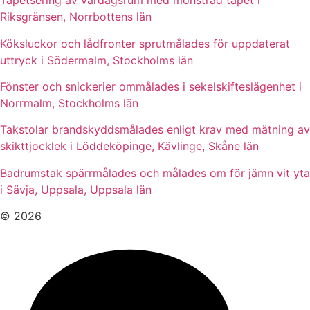
Tapetsering av vardagsrum med mönstrad tapet i
Riksgränsen, Norrbottens län
Köksluckor och lådfronter sprutmålades för uppdaterat
uttryck i Södermalm, Stockholms län
Fönster och snickerier ommålades i sekelskifteslägenhet i
Norrmalm, Stockholms län
Takstolar brandskyddsmålades enligt krav med mätning av
skikttjocklek i Löddeköpinge, Kävlinge, Skåne län
Badrumstak spärrmålades och målades om för jämn vit yta
i Sävja, Uppsala, Uppsala län
© 2026