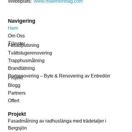
Webbplats:
www.måleriföretag.com
Navigering
Hem
Om Oss
Tjänster
Fasadputsning
Tvättstugerenovering
Trapphusmålning
Brandtätning
Portrenovering – Byte & Renovering av Entredörr
Projekt
Blogg
Partners
Offert
Projekt
Fasadmålning av radhuslänga med trädetaljer i
Bergsjön