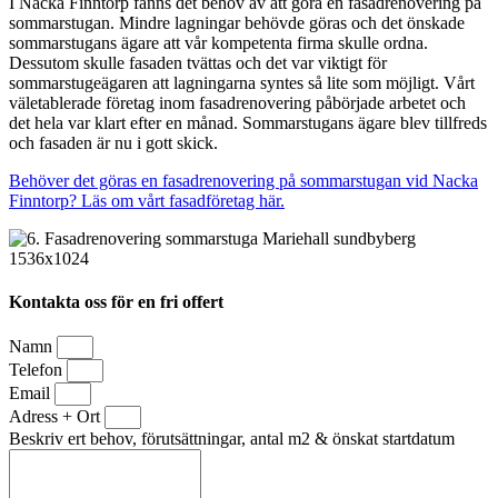
I Nacka Finntorp fanns det behov av att göra en fasadrenovering på
sommarstugan. Mindre lagningar behövde göras och det önskade
sommarstugans ägare att vår kompetenta firma skulle ordna.
Dessutom skulle fasaden tvättas och det var viktigt för
sommarstugeägaren att lagningarna syntes så lite som möjligt. Vårt
väletablerade företag inom fasadrenovering påbörjade arbetet och
det hela var klart efter en månad. Sommarstugans ägare blev tillfreds
och fasaden är nu i gott skick.
Behöver det göras en fasadrenovering på sommarstugan vid Nacka
Finntorp? Läs om vårt fasadföretag här.
Kontakta oss för en fri offert
Namn
Telefon
Email
Adress + Ort
Beskriv ert behov, förutsättningar, antal m2 & önskat startdatum