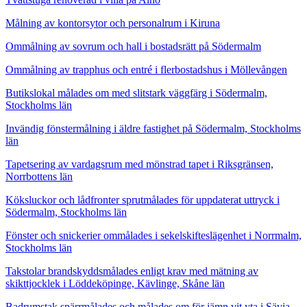
Målning av kontorsytor och personalrum i Kiruna
Ommålning av sovrum och hall i bostadsrätt på Södermalm
Ommålning av trapphus och entré i flerbostadshus i Möllevången
Butikslokal målades om med slitstark väggfärg i Södermalm,
Stockholms län
Invändig fönstermålning i äldre fastighet på Södermalm, Stockholms
län
Tapetsering av vardagsrum med mönstrad tapet i Riksgränsen,
Norrbottens län
Köksluckor och lådfronter sprutmålades för uppdaterat uttryck i
Södermalm, Stockholms län
Fönster och snickerier ommålades i sekelskifteslägenhet i Norrmalm,
Stockholms län
Takstolar brandskyddsmålades enligt krav med mätning av
skikttjocklek i Löddeköpinge, Kävlinge, Skåne län
Badrumstak spärrmålades och målades om för jämn vit yta i Sävja,