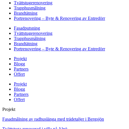
Tvättstugerenovering
Trapphusmålning
Brandtätning
Portrenovering – Byte & Renovering av Entredörr
Fasadputsning
Tvättstugerenovering
Trapphusmålning
Brandtätning
Portrenovering – Byte & Renovering av Entredörr
Projekt
Blogg
Partners
Offert
Projekt
Blogg
Partners
Offert
Projekt
Fasadmålning av radhuslänga med trädetaljer i Bergsjön
Tvättstuga renoverad i villa på Alnö