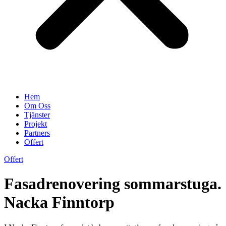
Hem
Om Oss
Tjänster
Projekt
Partners
Offert
Offert
Fasadrenovering sommarstuga.
Nacka Finntorp