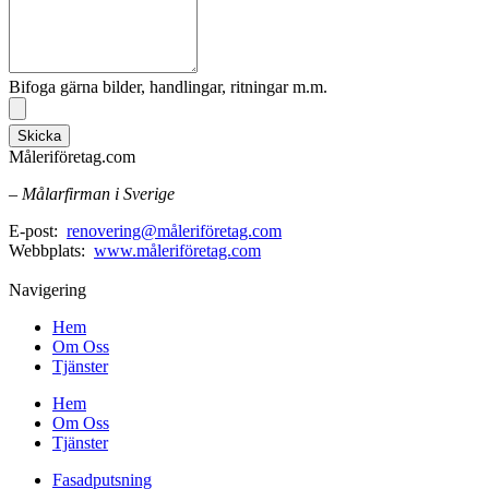
Bifoga gärna bilder, handlingar, ritningar m.m.
Skicka
Måleriföretag.com
– Målarfirman i Sverige
E-post:
renovering@måleriföretag.com
Webbplats:
www.måleriföretag.com
Navigering
Hem
Om Oss
Tjänster
Hem
Om Oss
Tjänster
Fasadputsning