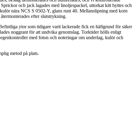
 Sprickor och jack lagades med linoljespackel, uttorkat kitt byttes och
vit kulör nära NCS S 0502-Y, glans runt 40. Mellanslipning med korn
 återmonterades efter slutstrykning.
fintliga ytor som tidigare varit lackerade fick en häftgrund för säker
glades noggrant för att undvika genomslag. Torktider hölls enligt
 egenkontroller med foton och noteringar om underlag, kulör och
mplig metod på plats.