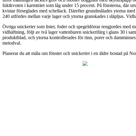
fuktkvoten i karmträet som låg under 15 procent. På fönsterna, där ursp
kvistar förseglades med schellack. Därefter grundmålades ytorna med l
240 utfördes mellan varje lager och ytorna granskades i släpljus. Vidhä
Övriga snickerier som lister, foder och spegeldörrar rengjordes med må
vidhäftning, följt av två lager vattenburen snickerifärg i glans 30 i s
produktblad, och ytorna kontrollerades för rinn, porer och damminnes
metodval.
Planerar du att måla om fönster och snickerier i en äldre bostad på No