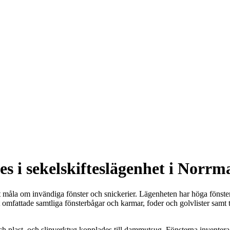
s i sekelskifteslägenhet i Norr
 måla om invändiga fönster och snickerier. Lägenheten har höga fönster 
et omfattade samtliga fönsterbågar och karmar, foder och golvlister samt
 plast, och slipverktyg kopplades till dammutsug. Fönsterna inventera