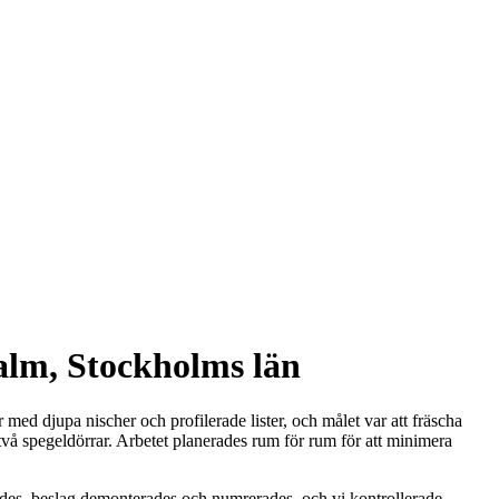
malm, Stockholms län
med djupa nischer och profilerade lister, och målet var att fräscha
 två spegeldörrar. Arbetet planerades rum för rum för att minimera
des, beslag demonterades och numrerades, och vi kontrollerade