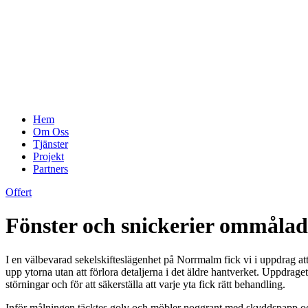
Hem
Om Oss
Tjänster
Projekt
Partners
Offert
Fönster och snickerier ommålade
I en välbevarad sekelskifteslägenhet på Norrmalm fick vi i uppdrag att
upp ytorna utan att förlora detaljerna i det äldre hantverket. Uppdrag
störningar och för att säkerställa att varje yta fick rätt behandling.
Inför målningen täcktes golv och möbler noggrant med skyddspapp och