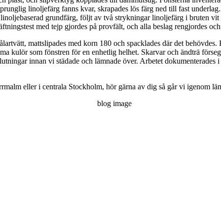
runglig linoljefärg fanns kvar, skrapades lös färg ned till fast underlag.
inoljebaserad grundfärg, följt av två strykningar linoljefärg i bruten 
ftningstest med tejp gjordes på provfält, och alla beslag rengjordes och
lartvätt, mattslipades med korn 180 och spacklades där det behövdes. Be
amma kulör som fönstren för en enhetlig helhet. Skarvar och ändträ förse
lutningar innan vi städade och lämnade över. Arbetet dokumenterades i
rrmalm eller i centrala Stockholm, hör gärna av dig så går vi igenom lä