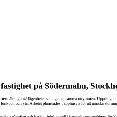
e fastighet på Södermalm, Stockh
 fönstermålning i 42 lägenheter samt gemensamma utrymmen. Uppdraget o
ra funktion och yta. Arbetet planerades trapphusvis för att minska störn
roll av gångjärn och beslag, fuktkontroll i karmträ samt snabbtest för