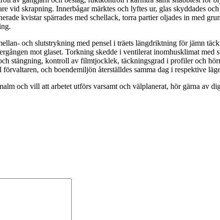
id skrapning. Innerbågar märktes och lyftes ur, glas skyddades och lös
erade kvistar spärrades med schellack, torra partier oljades in med grun
ing.
mellan- och slutstrykning med pensel i träets längdriktning för jämn tä
 övergången mot glaset. Torkning skedde i ventilerat inomhusklimat med 
ch stängning, kontroll av filmtjocklek, täckningsgrad i profiler och hörn
förvaltaren, och boendemiljön återställdes samma dag i respektive läg
alm och vill att arbetet utförs varsamt och välplanerat, hör gärna av d