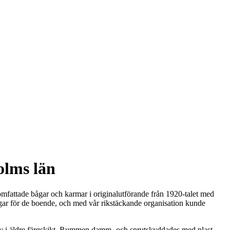
olms län
mfattade bågar och karmar i originalutförande från 1920-talet med
ingar för de boende, och med vår rikstäckande organisation kunde
 bly i äldre färgskikt. Rummen damm- och sprutskyddades med plast