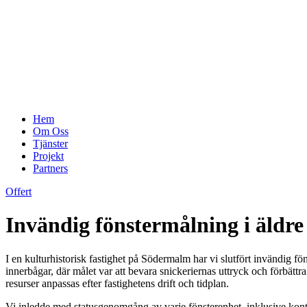
Hem
Om Oss
Tjänster
Projekt
Partners
Offert
Invändig fönstermålning i äldr
I en kulturhistorisk fastighet på Södermalm har vi slutfört invändig
innerbågar, där målet var att bevara snickeriernas uttryck och förbätt
resurser anpassas efter fastighetens drift och tidplan.
Vi inledde med statusgenomgång av varje fönsterenhet, inklusive kont