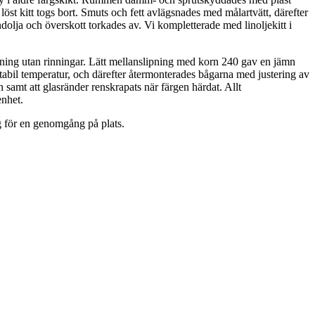
t kitt togs bort. Smuts och fett avlägsnades med målartvätt, därefter
dolja och överskott torkades av. Vi kompletterade med linoljekitt i
ckning utan rinningar. Lätt mellanslipning med korn 240 gav en jämn
stabil temperatur, och därefter återmonterades bågarna med justering av
 samt att glasränder renskrapats när färgen härdat. Allt
enhet.
ig för en genomgång på plats.