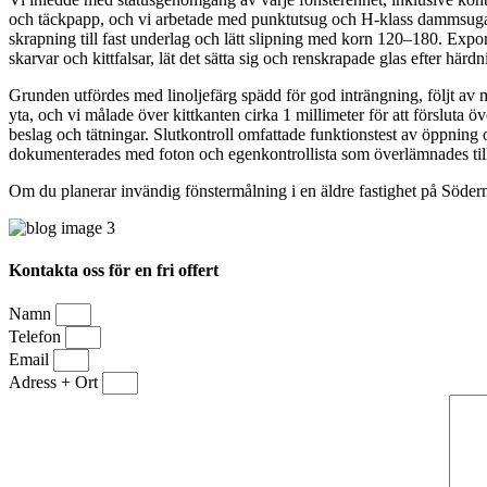
och täckpapp, och vi arbetade med punktutsug och H-klass dammsugare v
skrapning till fast underlag och lätt slipning med korn 120–180. Expon
skarvar och kittfalsar, lät det sätta sig och renskrapade glas efter härdn
Grunden utfördes med linoljefärg spädd för god inträngning, följt av 
yta, och vi målade över kittkanten cirka 1 millimeter för att försluta
beslag och tätningar. Slutkontroll omfattade funktionstest av öppning o
dokumenterades med foton och egenkontrollista som överlämnades till 
Om du planerar invändig fönstermålning i en äldre fastighet på Söderm
Kontakta oss för en fri offert
Namn
Telefon
Email
Adress + Ort