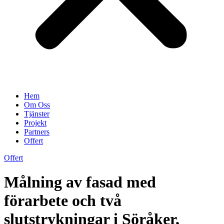
Hem
Om Oss
Tjänster
Projekt
Partners
Offert
Offert
Målning av fasad med
förarbete och två
slutstrykningar i Söråker,