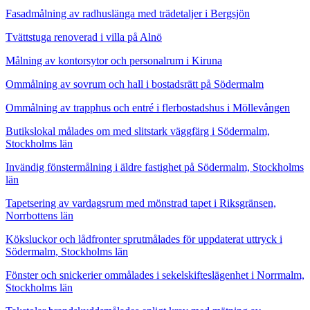
Fasadmålning av radhuslänga med trädetaljer i Bergsjön
Tvättstuga renoverad i villa på Alnö
Målning av kontorsytor och personalrum i Kiruna
Ommålning av sovrum och hall i bostadsrätt på Södermalm
Ommålning av trapphus och entré i flerbostadshus i Möllevången
Butikslokal målades om med slitstark väggfärg i Södermalm,
Stockholms län
Invändig fönstermålning i äldre fastighet på Södermalm, Stockholms
län
Tapetsering av vardagsrum med mönstrad tapet i Riksgränsen,
Norrbottens län
Köksluckor och lådfronter sprutmålades för uppdaterat uttryck i
Södermalm, Stockholms län
Fönster och snickerier ommålades i sekelskifteslägenhet i Norrmalm,
Stockholms län