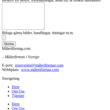
Beskriv ert behov, förutsättningar, antal m2 & önskat startdatum
Bifoga gärna bilder, handlingar, ritningar m.m.
Skicka
Måleriföretag.com
– Målarfirman i Sverige
E-post:
renovering@måleriföretag.com
Webbplats:
www.måleriföretag.com
Navigering
Hem
Om Oss
Tjänster
Hem
Om Oss