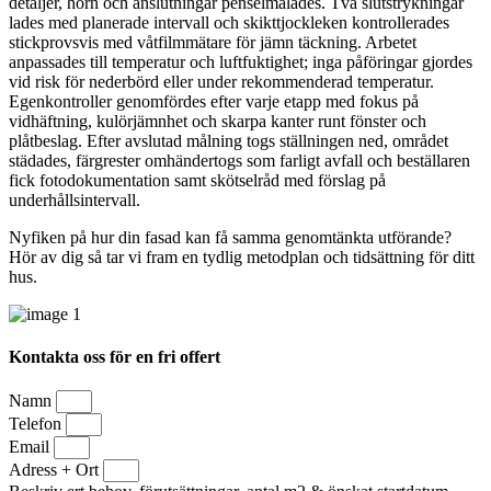
detaljer, hörn och anslutningar penselmålades. Två slutstrykningar
lades med planerade intervall och skikttjockleken kontrollerades
stickprovsvis med våtfilmmätare för jämn täckning. Arbetet
anpassades till temperatur och luftfuktighet; inga påföringar gjordes
vid risk för nederbörd eller under rekommenderad temperatur.
Egenkontroller genomfördes efter varje etapp med fokus på
vidhäftning, kulörjämnhet och skarpa kanter runt fönster och
plåtbeslag. Efter avslutad målning togs ställningen ned, området
städades, färgrester omhändertogs som farligt avfall och beställaren
fick fotodokumentation samt skötselråd med förslag på
underhållsintervall.
Nyfiken på hur din fasad kan få samma genomtänkta utförande?
Hör av dig så tar vi fram en tydlig metodplan och tidsättning för ditt
hus.
Kontakta oss för en fri offert
Namn
Telefon
Email
Adress + Ort