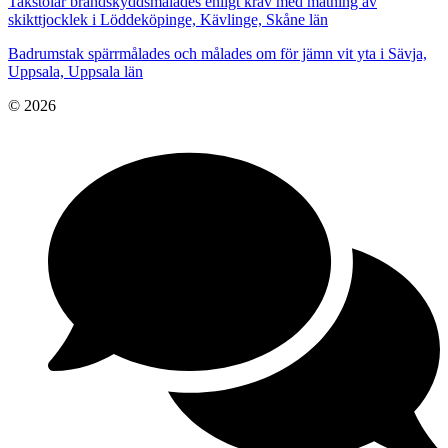
Takstolar brandskyddsmålades enligt krav med mätning av
skikttjocklek i Löddeköpinge, Kävlinge, Skåne län
Badrumstak spärrmålades och målades om för jämn vit yta i Sävja,
Uppsala, Uppsala län
© 2026