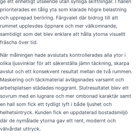
ge ett enhetligt utseende utan synliga skiftningar. I hallen
prioriterades en tålig yta som klarade högre belastning
och upprepad beröring. Färgvalet där bidrog till att
rummet upplevdes öppnare och mer välkomnande,
samtidigt som det blev enklare att hålla ytorna visuellt
fräscha över tid.
När målningen hade avslutats kontrollerades alla ytor i
olika ljusvinklar för att säkerställa jämn täckning, skarpa
avslut och ett konsekvent resultat mellan de två rummen.
Maskering och täckmaterial avlägsnades varsamt och
arbetsplatsen städades noggrant. Slutresultatet blev ett
sovrum med en lugnare och mer ombonad karaktär samt
en hall som fick ett tydligt lyft i både ljushet och
helhetsintryck. Kunden fick en uppdaterad bostadsmiljö
där de nymålade ytorna gav ett rent, modernt och
välvårdat uttryck.