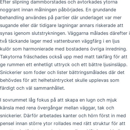
Efter slipning dammborstades och avtorkades ytorna
noggrant innan målningen påbörjades. En grundande
behandling användes på partier där underlaget var mer
sugande eller där tidigare lagningar annars riskerade att
synas igenom slutstrykningen. Väggarna målades därefter i
två täckande lager med vattenburen väggfärg i en ljus
kulör som harmonierade med bostadens övriga inredning.
Takytorna fräschades också upp med matt takfärg för att
ge rummen ett enhetligt uttryck och ett bättre ljusinsläpp.
Snickerier som foder och lister bättringsmålades där det
behövdes för att helhetsintrycket skulle upplevas som
färdigt och väl sammanhållet.
I sovrummet låg fokus på att skapa en lugn och mjuk
känsla med rena övergångar mellan väggar, tak och
snickerier. Därför arbetades kanter och hörn först in med
pensel innan större ytor rollades med rätt struktur för att