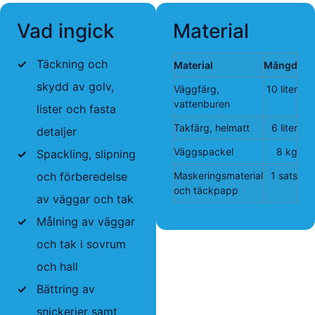
Vad ingick
Material
✓
Täckning och
Material
Mängd
skydd av golv,
Väggfärg,
10 liter
vattenburen
lister och fasta
Takfärg, helmatt
6 liter
detaljer
Väggspackel
8 kg
✓
Spackling, slipning
och förberedelse
Maskeringsmaterial
1 sats
och täckpapp
av väggar och tak
✓
Målning av väggar
och tak i sovrum
och hall
✓
Bättring av
snickerier samt