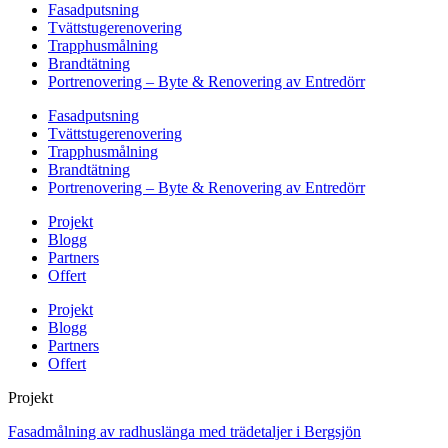
Fasadputsning
Tvättstugerenovering
Trapphusmålning
Brandtätning
Portrenovering – Byte & Renovering av Entredörr
Fasadputsning
Tvättstugerenovering
Trapphusmålning
Brandtätning
Portrenovering – Byte & Renovering av Entredörr
Projekt
Blogg
Partners
Offert
Projekt
Blogg
Partners
Offert
Projekt
Fasadmålning av radhuslänga med trädetaljer i Bergsjön