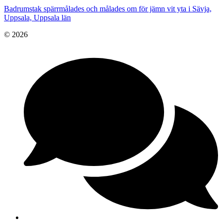
Badrumstak spärrmålades och målades om för jämn vit yta i Sävja,
Uppsala, Uppsala län
© 2026