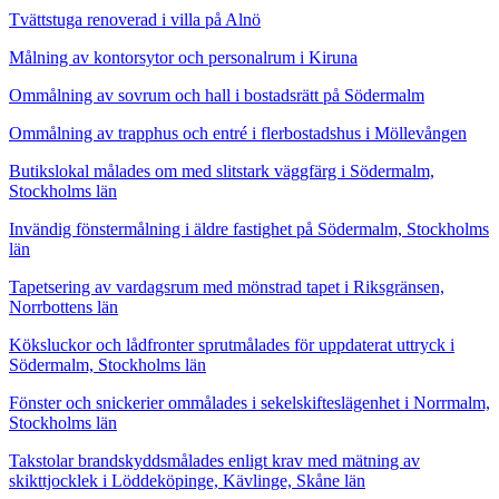
Tvättstuga renoverad i villa på Alnö
Målning av kontorsytor och personalrum i Kiruna
Ommålning av sovrum och hall i bostadsrätt på Södermalm
Ommålning av trapphus och entré i flerbostadshus i Möllevången
Butikslokal målades om med slitstark väggfärg i Södermalm,
Stockholms län
Invändig fönstermålning i äldre fastighet på Södermalm, Stockholms
län
Tapetsering av vardagsrum med mönstrad tapet i Riksgränsen,
Norrbottens län
Köksluckor och lådfronter sprutmålades för uppdaterat uttryck i
Södermalm, Stockholms län
Fönster och snickerier ommålades i sekelskifteslägenhet i Norrmalm,
Stockholms län
Takstolar brandskyddsmålades enligt krav med mätning av
skikttjocklek i Löddeköpinge, Kävlinge, Skåne län