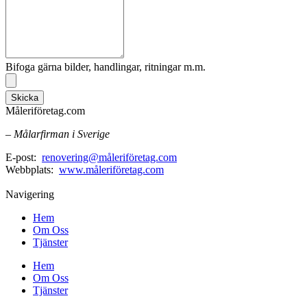
Bifoga gärna bilder, handlingar, ritningar m.m.
Skicka
Måleriföretag.com
– Målarfirman i Sverige
E-post:
renovering@måleriföretag.com
Webbplats:
www.måleriföretag.com
Navigering
Hem
Om Oss
Tjänster
Hem
Om Oss
Tjänster