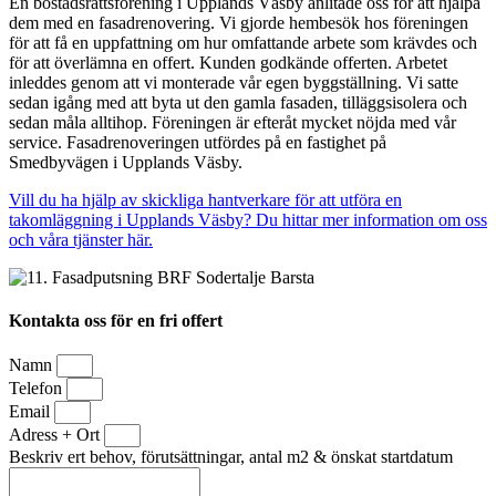
En bostadsrättsförening i Upplands Väsby anlitade oss för att hjälpa
dem med en fasadrenovering. Vi gjorde hembesök hos föreningen
för att få en uppfattning om hur omfattande arbete som krävdes och
för att överlämna en offert. Kunden godkände offerten. Arbetet
inleddes genom att vi monterade vår egen byggställning. Vi satte
sedan igång med att byta ut den gamla fasaden, tilläggsisolera och
sedan måla alltihop. Föreningen är efteråt mycket nöjda med vår
service. Fasadrenoveringen utfördes på en fastighet på
Smedbyvägen i Upplands Väsby.
Vill du ha hjälp av skickliga hantverkare för att utföra en
takomläggning i Upplands Väsby? Du hittar mer information om oss
och våra tjänster här.
Kontakta oss för en fri offert
Namn
Telefon
Email
Adress + Ort
Beskriv ert behov, förutsättningar, antal m2 & önskat startdatum