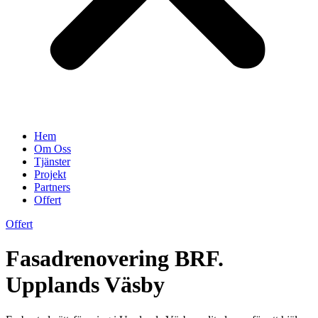
Hem
Om Oss
Tjänster
Projekt
Partners
Offert
Offert
Fasadrenovering BRF.
Upplands Väsby