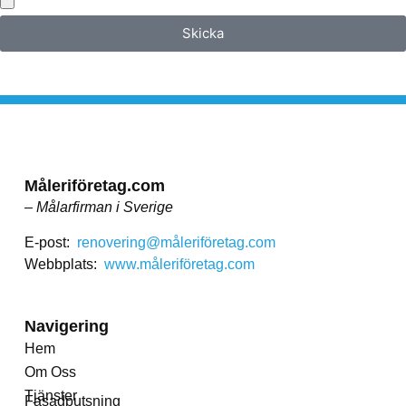
Skicka
Måleriföretag.com
– Målarfirman i Sverige
E-post:
renovering@måleriföretag.com
Webbplats:
www.måleriföretag.com
Navigering
Hem
Om Oss
Tjänster
Fasadputsning