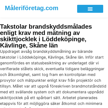
Måleriföretag.com
Takstolar brandskyddsmålades
enligt krav med mätning av
skikttjocklek i Löddeköpinge,
Kävlinge, Skåne län
Uppdraget avsåg brandskyddsmålning av bärande
takstolar i Löddeköpinge, Kävlinge, Skåne län. Inför start
genomfördes en statusbesiktning av underlaget där vi
verifierade stålets skick, eventuella tidigare beläggningar
och åtkomlighet, samt tog fram en kontrollplan med
provytor och mätpunkter enligt krav från projektör och
tillsyn. Målet var att uppnå föreskriven brandmotståndstid
med ett svällande system och att dokumentera uppnådd
skikttjocklek på ett spårbart sätt. Arbetet planerades
etappvis för att möjliggöra säker åtkomst och minimera