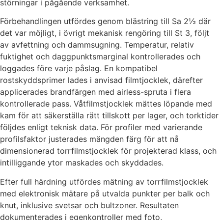
störningar i pågående verksamhet.
Förbehandlingen utfördes genom blästring till Sa 2½ där
det var möjligt, i övrigt mekanisk rengöring till St 3, följt
av avfettning och dammsugning. Temperatur, relativ
fuktighet och daggpunktsmarginal kontrollerades och
loggades före varje påslag. En kompatibel
rostskyddsprimer lades i anvisad filmtjocklek, därefter
applicerades brandfärgen med airless-spruta i flera
kontrollerade pass. Våtfilmstjocklek mättes löpande med
kam för att säkerställa rätt tillskott per lager, och torktider
följdes enligt teknisk data. För profiler med varierande
profilsfaktor justerades mängden färg för att nå
dimensionerad torrfilmstjocklek för projekterad klass, och
intilliggande ytor maskades och skyddades.
Efter full härdning utfördes mätning av torrfilmstjocklek
med elektronisk mätare på utvalda punkter per balk och
knut, inklusive svetsar och bultzoner. Resultaten
dokumenterades i egenkontroller med foto,