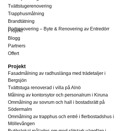
Tvättstugerenovering
Trapphusmålning
Brandtätning
Portrenovering – Byte & Renovering av Entredörr
Projekt
Blogg
Partners
Offert
Projekt
Fasadmålning av radhuslänga med trädetaljer i
Bergsjön
Tvättstuga renoverad i villa på Alnö
Målning av kontorsytor och personalrum i Kiruna
Ommålning av sovrum och hall i bostadsrätt på
Södermalm
Ommålning av trapphus och entré i flerbostadshus i
Möllevången
Butikslokal målades om med slitstark väggfärg i