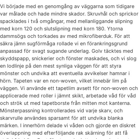
Vi började med en genomgång av väggarna som tidigare
var målade och hade mindre skador. Skruvhål och sprickor
spacklades i två omgångar, med mellanliggande slipning
med korn 120 och slutslipning med korn 180. Ytorna
dammsögs och torkades av med mikrofiberduk. För att
säkra jämn sugförmåga rollade vi en förankringsgrund
anpassad för svagt sugande underlag. Golv täcktes med
skyddspapp, snickerier och fönster maskades, och vi slog
en lodlinje på den mest synliga väggen för att styra
mönster och undvika att eventuella avvikelser hamnar i
hörn. Tapeten var en non-woven, vilket innebär lim på
väggen. Vi använde ett tapetlim avsett för non-woven och
applicerade med roller i jämnt skikt, arbetade våd för våd
och strök ut med tapetborste från mitten mot kanterna.
Mönsterpassning kontrollerades vid varje skarv, och
skarvrulle användes sparsamt för att undvika blanka
märken. I innerhörn delade vi våden och gjorde en diskret
överlappning med efterföljande rak skärning för att få