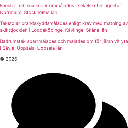
Fönster och snickerier ommålades i sekelskifteslägenhet i
Norrmalm, Stockholms län
Takstolar brandskyddsmålades enligt krav med mätning av
skikttjocklek i Löddeköpinge, Kävlinge, Skåne län
Badrumstak spärrmålades och målades om för jämn vit yta
i Sävja, Uppsala, Uppsala län
© 2026