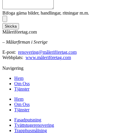
Bifoga gärna bilder, handlingar, ritningar m.m.
Skicka
Måleriföretag.com
– Målarfirman i Sverige
E-post:
renovering@måleriföretag.com
Webbplats:
www.måleriföretag.com
Navigering
Hem
Om Oss
Tjänster
Hem
Om Oss
Tjänster
Fasadputsning
Tvättstugerenovering
Trapphusmålning