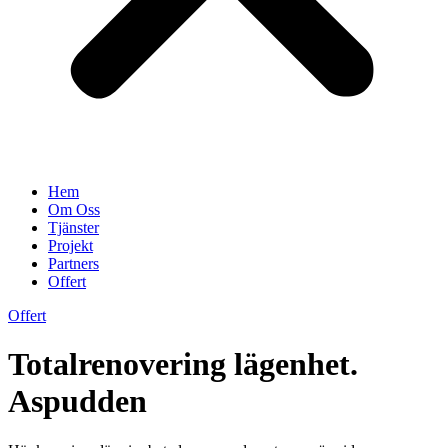
Hem
Om Oss
Tjänster
Projekt
Partners
Offert
Offert
Totalrenovering lägenhet.
Aspudden