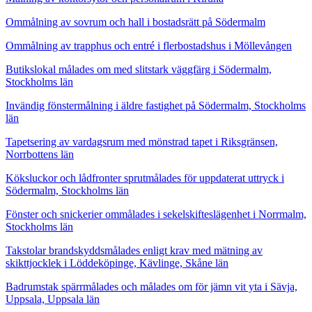
Ommålning av sovrum och hall i bostadsrätt på Södermalm
Ommålning av trapphus och entré i flerbostadshus i Möllevången
Butikslokal målades om med slitstark väggfärg i Södermalm,
Stockholms län
Invändig fönstermålning i äldre fastighet på Södermalm, Stockholms
län
Tapetsering av vardagsrum med mönstrad tapet i Riksgränsen,
Norrbottens län
Köksluckor och lådfronter sprutmålades för uppdaterat uttryck i
Södermalm, Stockholms län
Fönster och snickerier ommålades i sekelskifteslägenhet i Norrmalm,
Stockholms län
Takstolar brandskyddsmålades enligt krav med mätning av
skikttjocklek i Löddeköpinge, Kävlinge, Skåne län
Badrumstak spärrmålades och målades om för jämn vit yta i Sävja,
Uppsala, Uppsala län