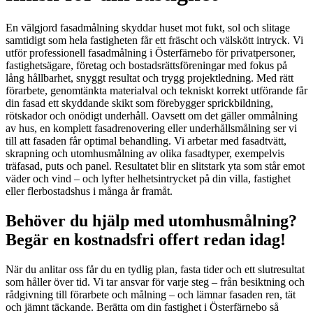
En välgjord fasadmålning skyddar huset mot fukt, sol och slitage
samtidigt som hela fastigheten får ett fräscht och välskött intryck. Vi
utför professionell fasadmålning i Österfärnebo för privatpersoner,
fastighetsägare, företag och bostadsrättsföreningar med fokus på
lång hållbarhet, snyggt resultat och trygg projektledning. Med rätt
förarbete, genomtänkta materialval och tekniskt korrekt utförande får
din fasad ett skyddande skikt som förebygger sprickbildning,
rötskador och onödigt underhåll. Oavsett om det gäller ommålning
av hus, en komplett fasadrenovering eller underhållsmålning ser vi
till att fasaden får optimal behandling. Vi arbetar med fasadtvätt,
skrapning och utomhusmålning av olika fasadtyper, exempelvis
träfasad, puts och panel. Resultatet blir en slitstark yta som står emot
väder och vind – och lyfter helhetsintrycket på din villa, fastighet
eller flerbostadshus i många år framåt.
Behöver du hjälp med utomhusmålning?
Begär en kostnadsfri offert redan idag!
När du anlitar oss får du en tydlig plan, fasta tider och ett slutresultat
som håller över tid. Vi tar ansvar för varje steg – från besiktning och
rådgivning till förarbete och målning – och lämnar fasaden ren, tät
och jämnt täckande. Berätta om din fastighet i Österfärnebo så