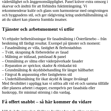
vädertålighet och ånggenomsläpplighet. Panel kräver extra omsorg i
skarvar och ändträ för att förhindra fuktinträngning. Vi
rekommenderar kulör och glans som harmonierar med omgivningen
och byggnadens stil, och ger rådgivning kring underhållsmålning så
att du säkert kan planera framtida insatser.
Tjänster och arbetsmoment vi utför
Vi erbjuder helhetslösningar för fasadmålning i Österfärnebo – från
besiktning till färdigt resultat. Exempel på tjänster och moment:
– Fasadmålning av villa, fastighet & flerbostadshus
– Tvätt, skrapning & förberedelse av fasad
– Målning av träfasad, putsfasad & panel
– Ommålning av slitna eller väderpåverkade fasader
– Reparation av sprickor, skador & rötskadat trä
– Grundmålning & skyddsbehandling för längre hållbarhet
– Färgval & anpassning efter fastighetens stil
– Underhållsmålning för ökat skydd & längre livslängd
Med flexibilitet i upplägg kan vi utföra allt vid ett och samma tillfälle
eller planera arbetet i etapper, exempelvis per fasadsida eller
huskropp, för minimal störning i din vardag.
Få offert snabbt – så här kommer du vidare