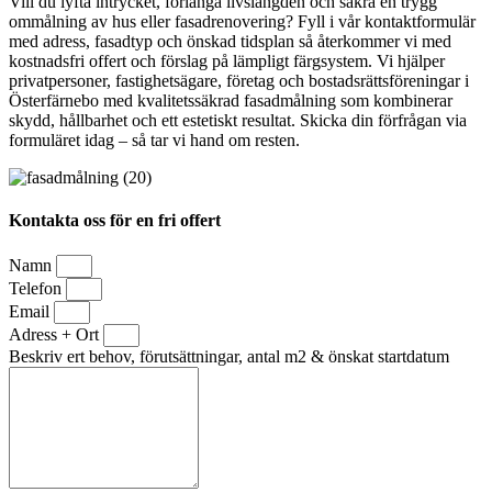
Vill du lyfta intrycket, förlänga livslängden och säkra en trygg
ommålning av hus eller fasadrenovering? Fyll i vår kontaktformulär
med adress, fasadtyp och önskad tidsplan så återkommer vi med
kostnadsfri offert och förslag på lämpligt färgsystem. Vi hjälper
privatpersoner, fastighetsägare, företag och bostadsrättsföreningar i
Österfärnebo med kvalitetssäkrad fasadmålning som kombinerar
skydd, hållbarhet och ett estetiskt resultat. Skicka din förfrågan via
formuläret idag – så tar vi hand om resten.
Kontakta oss för en fri offert
Namn
Telefon
Email
Adress + Ort
Beskriv ert behov, förutsättningar, antal m2 & önskat startdatum