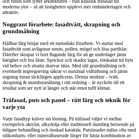
och finish som lyfter arkitekturen – från klassisk träfasad till
moderna ytor – så att fastigheten upplevs mer omhändertagen och
attraktiv.
Noggrant förarbete: fasadtvätt, skrapning och
grundmålning
Hållbar färg börjar med ett metodiskt förarbete. Vi startar med
fasadtvätt som avlägsnar smuts, pollen, mögel och lösa partiklar.
Därefter skrapar vi bort flagande färg för att ge underlaget jämn
bärighet och bra fäste. Sprickor och skador lagas, rötskadat trä byts
vid behov och utsatta skarvar tätas. Med rätt grundmålning och
eventuellt impregnering säkrar vi maximal vidhäftning och jämn
sugning innan täckfärgen appliceras. Denna struktur – tvätt,
skrapning & utomhusmålning i rätt ordning – är nyckeln till ett
resultat som ser nytt ut längre och står emot tufft klimat.
Träfasad, puts och panel – rätt färg och teknik för
varje yta
Varje fasadtyp kräver sin lösning. På träfasad väljer vi mellan
exempelvis akrylat, alkydolja eller traditionell slamfärg beroende på
tidigare behandling och önskad karaktär. Putsfasader målas ofta med
silikonharts- eller mineralbaserade färger för bästa kombination av