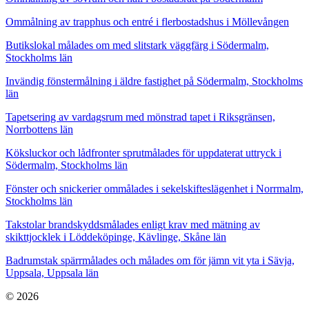
Ommålning av trapphus och entré i flerbostadshus i Möllevången
Butikslokal målades om med slitstark väggfärg i Södermalm,
Stockholms län
Invändig fönstermålning i äldre fastighet på Södermalm, Stockholms
län
Tapetsering av vardagsrum med mönstrad tapet i Riksgränsen,
Norrbottens län
Köksluckor och lådfronter sprutmålades för uppdaterat uttryck i
Södermalm, Stockholms län
Fönster och snickerier ommålades i sekelskifteslägenhet i Norrmalm,
Stockholms län
Takstolar brandskyddsmålades enligt krav med mätning av
skikttjocklek i Löddeköpinge, Kävlinge, Skåne län
Badrumstak spärrmålades och målades om för jämn vit yta i Sävja,
Uppsala, Uppsala län
© 2026