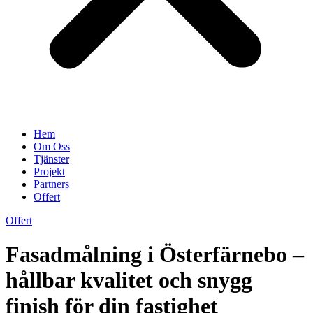
Hem
Om Oss
Tjänster
Projekt
Partners
Offert
Offert
Fasadmålning i Österfärnebo –
hållbar kvalitet och snygg
finish för din fastighet