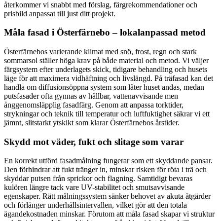
återkommer vi snabbt med förslag, färgrekommendationer och
prisbild anpassat till just ditt projekt.
Måla fasad i Österfärnebo – lokalanpassad metod
Österfärnebos varierande klimat med snö, frost, regn och stark
sommarsol ställer höga krav på både material och metod. Vi väljer
färgsystem efter underlagets skick, tidigare behandling och husets
läge för att maximera vidhäftning och livslängd. På träfasad kan det
handla om diffusionsöppna system som låter huset andas, medan
putsfasader ofta gynnas av hållbar, vattenavvisande men
ånggenomsläpplig fasadfärg. Genom att anpassa torktider,
strykningar och teknik till temperatur och luftfuktighet säkrar vi ett
jämnt, slitstarkt ytskikt som klarar Österfärnebos årstider.
Skydd mot väder, fukt och slitage som varar
En korrekt utförd fasadmålning fungerar som ett skyddande pansar.
Den förhindrar att fukt tränger in, minskar risken för röta i trä och
skyddar putsen från sprickor och flagning. Samtidigt bevaras
kulören längre tack vare UV-stabilitet och smutsavvisande
egenskaper. Rätt målningssystem sänker behovet av akuta åtgärder
och förlänger underhållsintervallen, vilket gör att den totala
ägandekostnaden minskar. Förutom att måla fasad skapar vi struktur