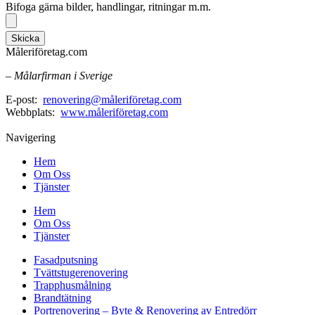
Bifoga gärna bilder, handlingar, ritningar m.m.
Skicka
Måleriföretag.com
– Målarfirman i Sverige
E-post:
renovering@måleriföretag.com
Webbplats:
www.måleriföretag.com
Navigering
Hem
Om Oss
Tjänster
Hem
Om Oss
Tjänster
Fasadputsning
Tvättstugerenovering
Trapphusmålning
Brandtätning
Portrenovering – Byte & Renovering av Entredörr