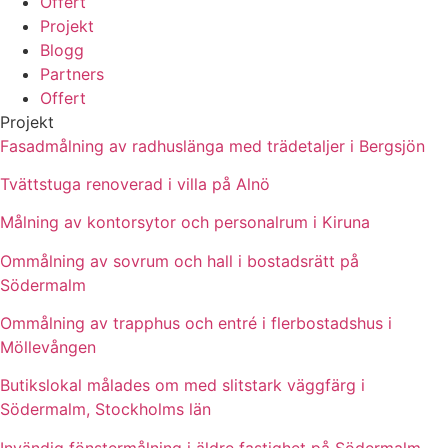
Offert
Projekt
Blogg
Partners
Offert
Projekt
Fasadmålning av radhuslänga med trädetaljer i Bergsjön
Tvättstuga renoverad i villa på Alnö
Målning av kontorsytor och personalrum i Kiruna
Ommålning av sovrum och hall i bostadsrätt på
Södermalm
Ommålning av trapphus och entré i flerbostadshus i
Möllevången
Butikslokal målades om med slitstark väggfärg i
Södermalm, Stockholms län
Invändig fönstermålning i äldre fastighet på Södermalm,