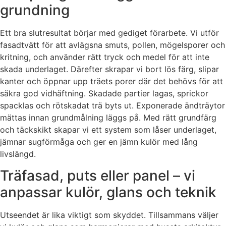
grundning
Ett bra slutresultat börjar med gediget förarbete. Vi utför
fasadtvätt för att avlägsna smuts, pollen, mögelsporer och
kritning, och använder rätt tryck och medel för att inte
skada underlaget. Därefter skrapar vi bort lös färg, slipar
kanter och öppnar upp träets porer där det behövs för att
säkra god vidhäftning. Skadade partier lagas, sprickor
spacklas och rötskadat trä byts ut. Exponerade ändträytor
mättas innan grundmålning läggs på. Med rätt grundfärg
och täckskikt skapar vi ett system som låser underlaget,
jämnar sugförmåga och ger en jämn kulör med lång
livslängd.
Träfasad, puts eller panel – vi
anpassar kulör, glans och teknik
Utseendet är lika viktigt som skyddet. Tillsammans väljer