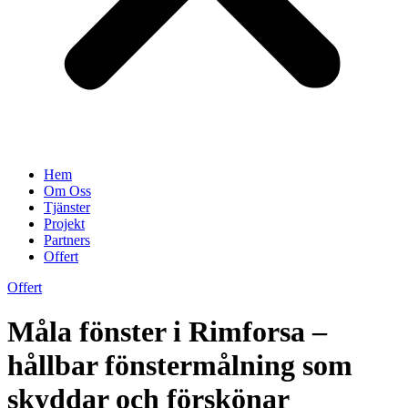
Hem
Om Oss
Tjänster
Projekt
Partners
Offert
Offert
Måla fönster i Rimforsa –
hållbar fönstermålning som
skyddar och förskönar