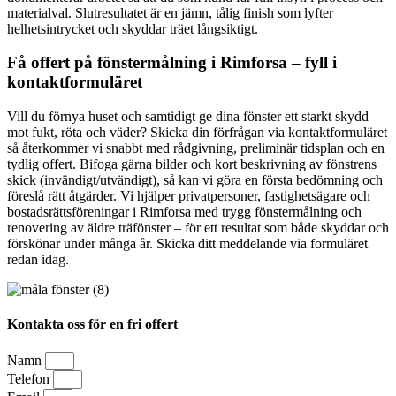
materialval. Slutresultatet är en jämn, tålig finish som lyfter
helhetsintrycket och skyddar träet långsiktigt.
Få offert på fönstermålning i Rimforsa – fyll i
kontaktformuläret
Vill du förnya huset och samtidigt ge dina fönster ett starkt skydd
mot fukt, röta och väder? Skicka din förfrågan via kontaktformuläret
så återkommer vi snabbt med rådgivning, preliminär tidsplan och en
tydlig offert. Bifoga gärna bilder och kort beskrivning av fönstrens
skick (invändigt/utvändigt), så kan vi göra en första bedömning och
föreslå rätt åtgärder. Vi hjälper privatpersoner, fastighetsägare och
bostadsrättsföreningar i Rimforsa med trygg fönstermålning och
renovering av äldre träfönster – för ett resultat som både skyddar och
förskönar under många år. Skicka ditt meddelande via formuläret
redan idag.
Kontakta oss för en fri offert
Namn
Telefon