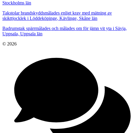
Stockholms län
Takstolar brandskyddsmålades enligt krav med mätning av
skikttjocklek i Löddeköpinge, Kävlinge, Skåne län
Badrumstak spärrmålades och målades om för jämn vit yta i Sävja,
Uppsala, Uppsala län
© 2026