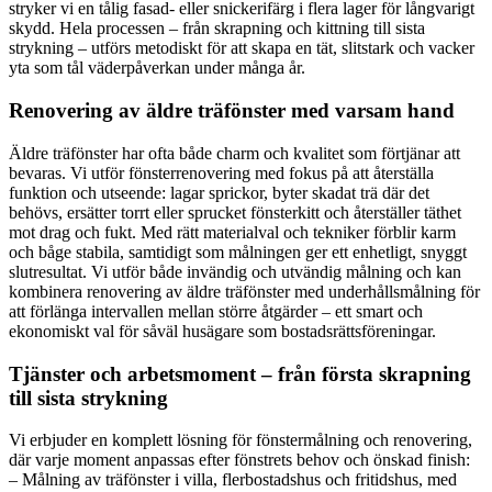
stryker vi en tålig fasad- eller snickerifärg i flera lager för långvarigt
skydd. Hela processen – från skrapning och kittning till sista
strykning – utförs metodiskt för att skapa en tät, slitstark och vacker
yta som tål väderpåverkan under många år.
Renovering av äldre träfönster med varsam hand
Äldre träfönster har ofta både charm och kvalitet som förtjänar att
bevaras. Vi utför fönsterrenovering med fokus på att återställa
funktion och utseende: lagar sprickor, byter skadat trä där det
behövs, ersätter torrt eller sprucket fönsterkitt och återställer täthet
mot drag och fukt. Med rätt materialval och tekniker förblir karm
och båge stabila, samtidigt som målningen ger ett enhetligt, snyggt
slutresultat. Vi utför både invändig och utvändig målning och kan
kombinera renovering av äldre träfönster med underhållsmålning för
att förlänga intervallen mellan större åtgärder – ett smart och
ekonomiskt val för såväl husägare som bostadsrättsföreningar.
Tjänster och arbetsmoment – från första skrapning
till sista strykning
Vi erbjuder en komplett lösning för fönstermålning och renovering,
där varje moment anpassas efter fönstrets behov och önskad finish:
– Målning av träfönster i villa, flerbostadshus och fritidshus, med