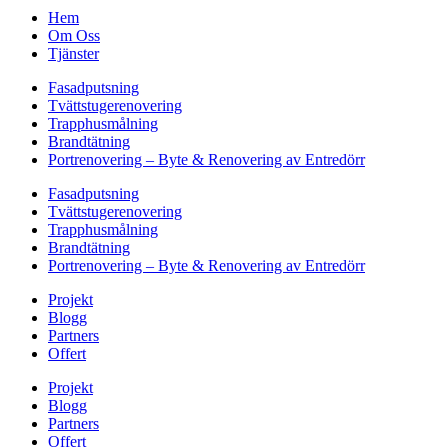
Hem
Om Oss
Tjänster
Fasadputsning
Tvättstugerenovering
Trapphusmålning
Brandtätning
Portrenovering – Byte & Renovering av Entredörr
Fasadputsning
Tvättstugerenovering
Trapphusmålning
Brandtätning
Portrenovering – Byte & Renovering av Entredörr
Projekt
Blogg
Partners
Offert
Projekt
Blogg
Partners
Offert