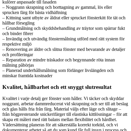
kulörer anpassade till fasaden
– Noggrann skrapning och borttagning av gammal, lös eller
sprucken färg för bästa vidhäftning
– Kittning samt utbyte av åldrat eller sprucket fönsterkitt för tät och
hållbar försegling
– Grundmålning och skyddsbehandling av träytor som spärrar fukt
och binder fibrer
– Invändig och utvändig fönstermålning utförd med rätt system för
respektive miljö
– Renovering av äldre och slitna fönster med bevarande av detaljer
och profileringar
– Reparation av mindre träskador och begynnande röta innan
målning påbörjas
– Planerad underhållsmålning som förlänger livslängden och
minskar framtida kostnader
Kvalitet, hållbarhet och ett snyggt slutresultat
Kvalitet i varje detalj ger fönster som håller. Vi täcker och skyddar
noggrant, arbetar dammreducerat vid skrapning och ser till att beslag
och glas hålls fria från färg. Material väljs efter läge och slitage –
från högpresterande snickerifärger till elastiska kittlösningar – för att
skapa ett måleri med rätt balans mellan flexibilitet och hårdhet.
Vädersättning planeras för att säkerställa korrekt torktid, och vi
dokumenterar arbetet så att du som kund får full insyn i process och