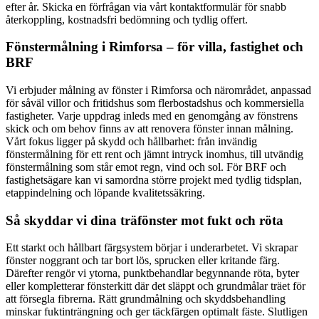
efter år. Skicka en förfrågan via vårt kontaktformulär för snabb
återkoppling, kostnadsfri bedömning och tydlig offert.
Fönstermålning i Rimforsa – för villa, fastighet och
BRF
Vi erbjuder målning av fönster i Rimforsa och närområdet, anpassad
för såväl villor och fritidshus som flerbostadshus och kommersiella
fastigheter. Varje uppdrag inleds med en genomgång av fönstrens
skick och om behov finns av att renovera fönster innan målning.
Vårt fokus ligger på skydd och hållbarhet: från invändig
fönstermålning för ett rent och jämnt intryck inomhus, till utvändig
fönstermålning som står emot regn, vind och sol. För BRF och
fastighetsägare kan vi samordna större projekt med tydlig tidsplan,
etappindelning och löpande kvalitetssäkring.
Så skyddar vi dina träfönster mot fukt och röta
Ett starkt och hållbart färgsystem börjar i underarbetet. Vi skrapar
fönster noggrant och tar bort lös, sprucken eller kritande färg.
Därefter rengör vi ytorna, punktbehandlar begynnande röta, byter
eller kompletterar fönsterkitt där det släppt och grundmålar träet för
att försegla fibrerna. Rätt grundmålning och skyddsbehandling
minskar fuktinträngning och ger täckfärgen optimalt fäste. Slutligen