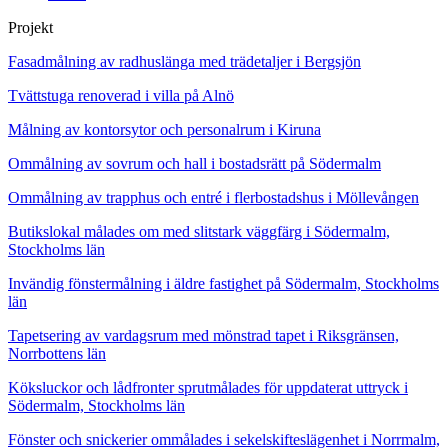
Projekt
Fasadmålning av radhuslänga med trädetaljer i Bergsjön
Tvättstuga renoverad i villa på Alnö
Målning av kontorsytor och personalrum i Kiruna
Ommålning av sovrum och hall i bostadsrätt på Södermalm
Ommålning av trapphus och entré i flerbostadshus i Möllevången
Butikslokal målades om med slitstark väggfärg i Södermalm,
Stockholms län
Invändig fönstermålning i äldre fastighet på Södermalm, Stockholms
län
Tapetsering av vardagsrum med mönstrad tapet i Riksgränsen,
Norrbottens län
Köksluckor och lådfronter sprutmålades för uppdaterat uttryck i
Södermalm, Stockholms län
Fönster och snickerier ommålades i sekelskifteslägenhet i Norrmalm,