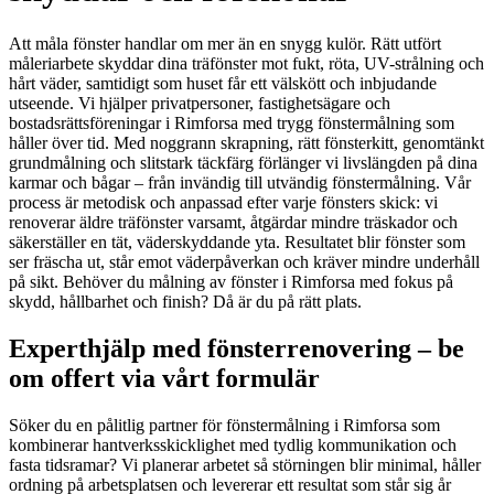
Att måla fönster handlar om mer än en snygg kulör. Rätt utfört
måleriarbete skyddar dina träfönster mot fukt, röta, UV-strålning och
hårt väder, samtidigt som huset får ett välskött och inbjudande
utseende. Vi hjälper privatpersoner, fastighetsägare och
bostadsrättsföreningar i Rimforsa med trygg fönstermålning som
håller över tid. Med noggrann skrapning, rätt fönsterkitt, genomtänkt
grundmålning och slitstark täckfärg förlänger vi livslängden på dina
karmar och bågar – från invändig till utvändig fönstermålning. Vår
process är metodisk och anpassad efter varje fönsters skick: vi
renoverar äldre träfönster varsamt, åtgärdar mindre träskador och
säkerställer en tät, väderskyddande yta. Resultatet blir fönster som
ser fräscha ut, står emot väderpåverkan och kräver mindre underhåll
på sikt. Behöver du målning av fönster i Rimforsa med fokus på
skydd, hållbarhet och finish? Då är du på rätt plats.
Experthjälp med fönsterrenovering – be
om offert via vårt formulär
Söker du en pålitlig partner för fönstermålning i Rimforsa som
kombinerar hantverksskicklighet med tydlig kommunikation och
fasta tidsramar? Vi planerar arbetet så störningen blir minimal, håller
ordning på arbetsplatsen och levererar ett resultat som står sig år