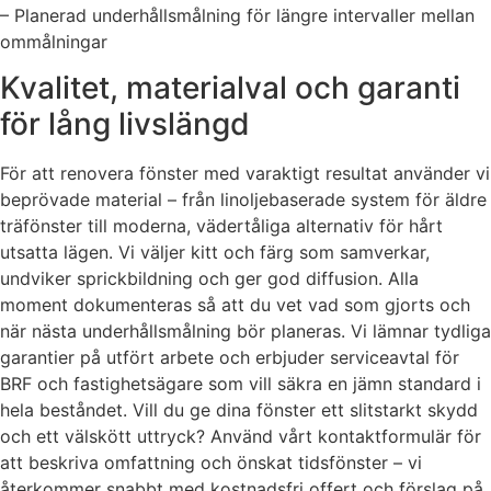
– Planerad underhållsmålning för längre intervaller mellan
ommålningar
Kvalitet, materialval och garanti
för lång livslängd
För att renovera fönster med varaktigt resultat använder vi
beprövade material – från linoljebaserade system för äldre
träfönster till moderna, vädertåliga alternativ för hårt
utsatta lägen. Vi väljer kitt och färg som samverkar,
undviker sprickbildning och ger god diffusion. Alla
moment dokumenteras så att du vet vad som gjorts och
när nästa underhållsmålning bör planeras. Vi lämnar tydliga
garantier på utfört arbete och erbjuder serviceavtal för
BRF och fastighetsägare som vill säkra en jämn standard i
hela beståndet. Vill du ge dina fönster ett slitstarkt skydd
och ett välskött uttryck? Använd vårt kontaktformulär för
att beskriva omfattning och önskat tidsfönster – vi
återkommer snabbt med kostnadsfri offert och förslag på