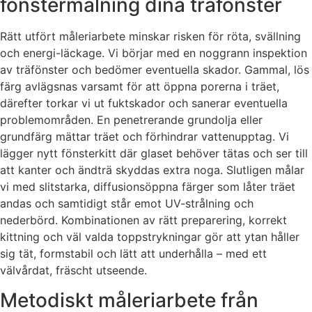
fönstermålning dina träfönster
Rätt utfört måleriarbete minskar risken för röta, svällning
och energi-läckage. Vi börjar med en noggrann inspektion
av träfönster och bedömer eventuella skador. Gammal, lös
färg avlägsnas varsamt för att öppna porerna i träet,
därefter torkar vi ut fuktskador och sanerar eventuella
problemområden. En penetrerande grundolja eller
grundfärg mättar träet och förhindrar vattenupptag. Vi
lägger nytt fönsterkitt där glaset behöver tätas och ser till
att kanter och ändträ skyddas extra noga. Slutligen målar
vi med slitstarka, diffusionsöppna färger som låter träet
andas och samtidigt står emot UV-strålning och
nederbörd. Kombinationen av rätt preparering, korrekt
kittning och väl valda toppstrykningar gör att ytan håller
sig tät, formstabil och lätt att underhålla – med ett
välvårdat, fräscht utseende.
Metodiskt måleriarbete från