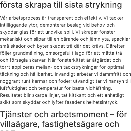
första skrapa till sista strykning
Vår arbetsprocess är transparent och effektiv. Vi täcker
intilliggande ytor, demonterar beslag vid behov och
skyddar glas för att undvika spill. Vi skrapar fönster
mekaniskt och slipar till en bärande och jämn yta, spacklar
små skador och byter skadat trä där det krävs. Därefter
följer grundmålning, omsorgsfullt lagd för att mätta trä
och försegla skarvar. När fönsterkittet är åtgärdat och
torrt appliceras mellan- och täckstrykningar för optimal
täckning och hållbarhet. Invändigt arbetar vi dammfritt och
noggrant runt karmar och foder; utvändigt tar vi hänsyn till
luftfuktighet och temperatur för bästa vidhäftning.
Resultatet blir skarpa linjer, tät kittkant och ett enhetligt
skikt som skyddar och lyfter fasadens helhetsintryck.
Tjänster och arbetsmoment – för
villaägare, fastighetsägare och