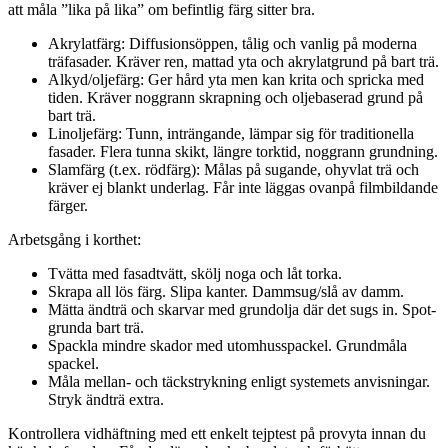
att måla ”lika på lika” om befintlig färg sitter bra.
Akrylatfärg: Diffusionsöppen, tålig och vanlig på moderna
träfasader. Kräver ren, mattad yta och akrylatgrund på bart trä.
Alkyd/oljefärg: Ger hård yta men kan krita och spricka med
tiden. Kräver noggrann skrapning och oljebaserad grund på
bart trä.
Linoljefärg: Tunn, inträngande, lämpar sig för traditionella
fasader. Flera tunna skikt, längre torktid, noggrann grundning.
Slamfärg (t.ex. rödfärg): Målas på sugande, ohyvlat trä och
kräver ej blankt underlag. Får inte läggas ovanpå film­bildande
färger.
Arbetsgång i korthet:
Tvätta med fasadtvätt, skölj noga och låt torka.
Skrapa all lös färg. Slipa kanter. Dammsug/slå av damm.
Mätta ändträ och skarvar med grundolja där det sugs in. Spot-
grunda bart trä.
Spackla mindre skador med utomhusspackel. Grundmåla
spackel.
Måla mellan- och täckstrykning enligt systemets anvisningar.
Stryk ändträ extra.
Kontrollera vidhäftning med ett enkelt tejptest på provyta innan du