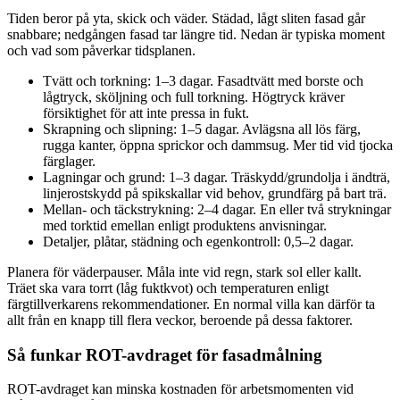
Tiden beror på yta, skick och väder. Städad, lågt sliten fasad går
snabbare; nedgången fasad tar längre tid. Nedan är typiska moment
och vad som påverkar tidsplanen.
Tvätt och torkning: 1–3 dagar. Fasadtvätt med borste och
lågtryck, sköljning och full torkning. Högtryck kräver
försiktighet för att inte pressa in fukt.
Skrapning och slipning: 1–5 dagar. Avlägsna all lös färg,
rugga kanter, öppna sprickor och dammsug. Mer tid vid tjocka
färglager.
Lagningar och grund: 1–3 dagar. Träskydd/grundolja i ändträ,
linjerostskydd på spikskallar vid behov, grundfärg på bart trä.
Mellan- och täckstrykning: 2–4 dagar. En eller två strykningar
med torktid emellan enligt produktens anvisningar.
Detaljer, plåtar, städning och egenkontroll: 0,5–2 dagar.
Planera för väderpauser. Måla inte vid regn, stark sol eller kallt.
Träet ska vara torrt (låg fuktkvot) och temperaturen enligt
färgtillverkarens rekommendationer. En normal villa kan därför ta
allt från en knapp till flera veckor, beroende på dessa faktorer.
Så funkar ROT-avdraget för fasadmålning
ROT-avdraget kan minska kostnaden för arbetsmomenten vid