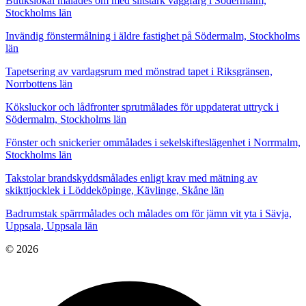
Butikslokal målades om med slitstark väggfärg i Södermalm,
Stockholms län
Invändig fönstermålning i äldre fastighet på Södermalm, Stockholms
län
Tapetsering av vardagsrum med mönstrad tapet i Riksgränsen,
Norrbottens län
Köksluckor och lådfronter sprutmålades för uppdaterat uttryck i
Södermalm, Stockholms län
Fönster och snickerier ommålades i sekelskifteslägenhet i Norrmalm,
Stockholms län
Takstolar brandskyddsmålades enligt krav med mätning av
skikttjocklek i Löddeköpinge, Kävlinge, Skåne län
Badrumstak spärrmålades och målades om för jämn vit yta i Sävja,
Uppsala, Uppsala län
© 2026