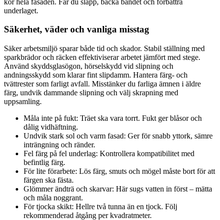
kör hela fasaden. Får du släpp, backa bandet och förbättra
underlaget.
Säkerhet, väder och vanliga misstag
Säker arbetsmiljö sparar både tid och skador. Stabil ställning med
sparkbrädor och räcken effektiviserar arbetet jämfört med stege.
Använd skyddsglasögon, hörselskydd vid slipning och
andningsskydd som klarar fint slipdamm. Hantera färg- och
tvättrester som farligt avfall. Misstänker du farliga ämnen i äldre
färg, undvik dammande slipning och välj skrapning med
uppsamling.
Måla inte på fukt: Träet ska vara torrt. Fukt ger blåsor och
dålig vidhäftning.
Undvik stark sol och varm fasad: Ger för snabb yttork, sämre
inträngning och ränder.
Fel färg på fel underlag: Kontrollera kompatibilitet med
befintlig färg.
För lite förarbete: Lös färg, smuts och mögel måste bort för att
färgen ska fästa.
Glömmer ändträ och skarvar: Här sugs vatten in först – mätta
och måla noggrant.
För tjocka skikt: Hellre två tunna än en tjock. Följ
rekommenderad åtgång per kvadratmeter.