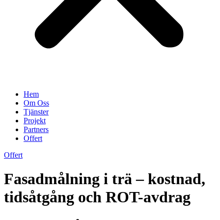
Hem
Om Oss
Tjänster
Projekt
Partners
Offert
Offert
Fasadmålning i trä – kostnad,
tidsåtgång och ROT-avdrag