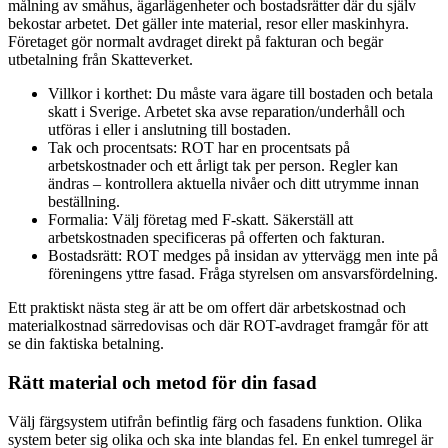
målning av småhus, ägarlägenheter och bostadsrätter där du själv
bekostar arbetet. Det gäller inte material, resor eller maskinhyra.
Företaget gör normalt avdraget direkt på fakturan och begär
utbetalning från Skatteverket.
Villkor i korthet: Du måste vara ägare till bostaden och betala
skatt i Sverige. Arbetet ska avse reparation/underhåll och
utföras i eller i anslutning till bostaden.
Tak och procentsats: ROT har en procentsats på
arbetskostnader och ett årligt tak per person. Regler kan
ändras – kontrollera aktuella nivåer och ditt utrymme innan
beställning.
Formalia: Välj företag med F-skatt. Säkerställ att
arbetskostnaden specificeras på offerten och fakturan.
Bostadsrätt: ROT medges på insidan av yttervägg men inte på
föreningens yttre fasad. Fråga styrelsen om ansvarsfördelning.
Ett praktiskt nästa steg är att be om offert där arbetskostnad och
materialkostnad särredovisas och där ROT-avdraget framgår för att
se din faktiska betalning.
Rätt material och metod för din fasad
Välj färgsystem utifrån befintlig färg och fasadens funktion. Olika
system beter sig olika och ska inte blandas fel. En enkel tumregel är