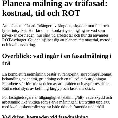
Planera målning av träfasad:
kostnad, tid och ROT
Att måla en träfasad förlänger livslängden, skyddar mot fukt och
lyfter intrycket. Här får du en konkret genomgång av vad som
påverkar kostnaden, hur lång tid arbetet tar och hur du använder
ROT-avdraget. Guiden hjälper dig att planera rätt material, metod
och kvalitetssäkring.
Överblick: vad ingår i en fasadmålning i
trä
En komplett fasadmålning består av rengöring, skrapning/slipning,
behandling av ändträ, grundning och en till två täckstrykningar.
Förarbete står för största delen av arbetstiden och avgör resultatet.
Rätt metod styrs av befintlig färgtyp och fasadens skick.
För fastighetsägare är tillgänglighet (ställning/lift), väderskydd och
arbetsmiljö lika viktiga som själva målningen. Ett tydligt upplägg
med kvalitetskontroller sparar både tid och framtida underhåll.
Vad driver kostnaden vid fasadmålning