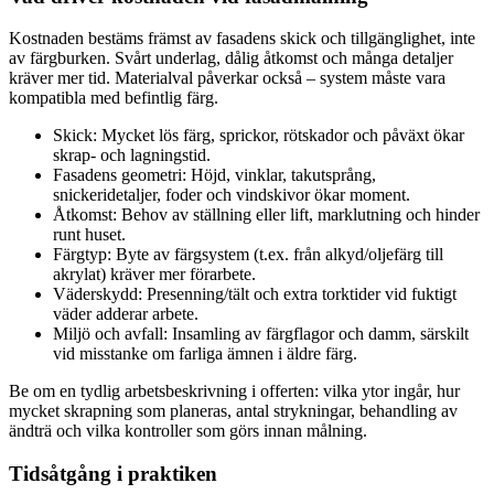
Kostnaden bestäms främst av fasadens skick och tillgänglighet, inte
av färgburken. Svårt underlag, dålig åtkomst och många detaljer
kräver mer tid. Materialval påverkar också – system måste vara
kompatibla med befintlig färg.
Skick: Mycket lös färg, sprickor, rötskador och påväxt ökar
skrap- och lagningstid.
Fasadens geometri: Höjd, vinklar, takutsprång,
snickeridetaljer, foder och vindskivor ökar moment.
Åtkomst: Behov av ställning eller lift, marklutning och hinder
runt huset.
Färgtyp: Byte av färgsystem (t.ex. från alkyd/oljefärg till
akrylat) kräver mer förarbete.
Väderskydd: Presenning/tält och extra torktider vid fuktigt
väder adderar arbete.
Miljö och avfall: Insamling av färgflagor och damm, särskilt
vid misstanke om farliga ämnen i äldre färg.
Be om en tydlig arbetsbeskrivning i offerten: vilka ytor ingår, hur
mycket skrapning som planeras, antal strykningar, behandling av
ändträ och vilka kontroller som görs innan målning.
Tidsåtgång i praktiken