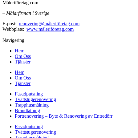
Måleriföretag.com
– Målarfirman i Sverige
E-post:
renovering@måleriföretag.com
Webbplats:
www.måleriföretag.com
Navigering
Hem
Om Oss
Tjänster
Hem
Om Oss
Tjänster
Fasadputsning
Tvättstugerenovering
Trapphusmålning
Brandtätning
Portrenovering – Byte & Renovering av Entredörr
Fasadputsning
Tvättstugerenovering
Trapphusmålning