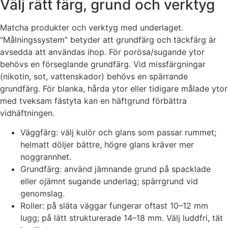
Välj rätt färg, grund och verktyg
Matcha produkter och verktyg med underlaget.
“Målningssystem” betyder att grundfärg och täckfärg är
avsedda att användas ihop. För porösa/sugande ytor
behövs en förseglande grundfärg. Vid missfärgningar
(nikotin, sot, vattenskador) behövs en spärrande
grundfärg. För blanka, hårda ytor eller tidigare målade ytor
med tveksam fästyta kan en häftgrund förbättra
vidhäftningen.
Väggfärg: välj kulör och glans som passar rummet;
helmatt döljer bättre, högre glans kräver mer
noggrannhet.
Grundfärg: använd jämnande grund på spacklade
eller ojämnt sugande underlag; spärrgrund vid
genomslag.
Roller: på släta väggar fungerar oftast 10–12 mm
lugg; på lätt strukturerade 14–18 mm. Välj luddfri, tät