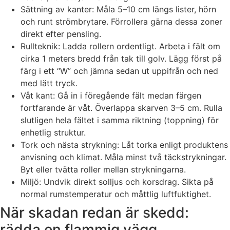
Sättning av kanter: Måla 5–10 cm längs lister, hörn
och runt strömbrytare. Förrollera gärna dessa zoner
direkt efter pensling.
Rullteknik: Ladda rollern ordentligt. Arbeta i fält om
cirka 1 meters bredd från tak till golv. Lägg först på
färg i ett “W” och jämna sedan ut uppifrån och ned
med lätt tryck.
Våt kant: Gå in i föregående fält medan färgen
fortfarande är våt. Överlappa skarven 3–5 cm. Rulla
slutligen hela fältet i samma riktning (toppning) för
enhetlig struktur.
Tork och nästa strykning: Låt torka enligt produktens
anvisning och klimat. Måla minst två täckstrykningar.
Byt eller tvätta roller mellan strykningarna.
Miljö: Undvik direkt solljus och korsdrag. Sikta på
normal rumstemperatur och måttlig luftfuktighet.
När skadan redan är skedd:
rädda en flammig vägg