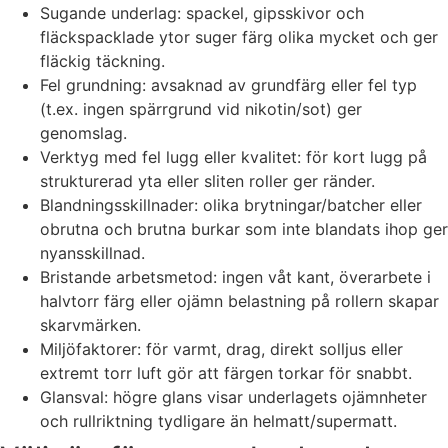
Sugande underlag: spackel, gipsskivor och
fläckspacklade ytor suger färg olika mycket och ger
fläckig täckning.
Fel grundning: avsaknad av grundfärg eller fel typ
(t.ex. ingen spärrgrund vid nikotin/sot) ger
genomslag.
Verktyg med fel lugg eller kvalitet: för kort lugg på
strukturerad yta eller sliten roller ger ränder.
Blandningsskillnader: olika brytningar/batcher eller
obrutna och brutna burkar som inte blandats ihop ger
nyansskillnad.
Bristande arbetsmetod: ingen våt kant, överarbete i
halvtorr färg eller ojämn belastning på rollern skapar
skarvmärken.
Miljöfaktorer: för varmt, drag, direkt solljus eller
extremt torr luft gör att färgen torkar för snabbt.
Glansval: högre glans visar underlagets ojämnheter
och rullriktning tydligare än helmatt/supermatt.