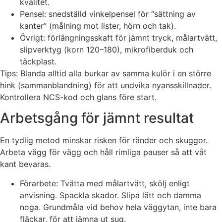
kvalitet.
Pensel: snedställd vinkelpensel för “sättning av
kanter” (målning mot lister, hörn och tak).
Övrigt: förlängningsskaft för jämnt tryck, målartvätt,
slipverktyg (korn 120–180), mikrofiberduk och
täckplast.
Tips: Blanda alltid alla burkar av samma kulör i en större
hink (sammanblandning) för att undvika nyansskillnader.
Kontrollera NCS-kod och glans före start.
Arbetsgång för jämnt resultat
En tydlig metod minskar risken för ränder och skuggor.
Arbeta vägg för vägg och håll rimliga pauser så att våt
kant bevaras.
Förarbete: Tvätta med målartvätt, skölj enligt
anvisning. Spackla skador. Slipa lätt och damma
noga. Grundmåla vid behov hela väggytan, inte bara
fläckar, för att jämna ut sug.