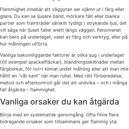
Flammighet innebär att väggytan ser ojämn ut i färg eller
glans. Du kan se ljusare band, mörkare fält eller blanka
partier som framträder särskilt tydligt i strykande ljus, det
vill säga när ljuset faller snett längs väggen. Fenomenet
kan bero på underlaget, valet av färg och verktyg, eller på
hur målningen utförts.
Vanliga bakomliggande faktorer är olika sug i underlaget
(till exempel spackelfläckar), blandningsskillnader mellan
färgburkar, för torrt klimat under målning eller att man inte
hållit en “våt kant” när man rullat. Med rätt förberedelse,
metod och efterkontroll går det att undvika – och i många
fall åtgärda – flammighet.
Vanliga orsaker du kan åtgärda
Börja med en systematisk genomgång. Ofta finns flera
bidragande orsaker som tillsammans ger flammig yta.