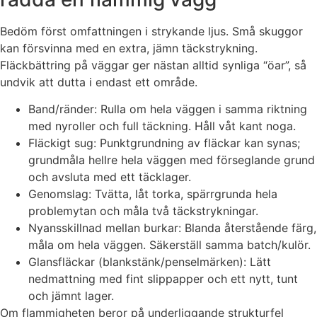
Bedöm först omfattningen i strykande ljus. Små skuggor
kan försvinna med en extra, jämn täckstrykning.
Fläckbättring på väggar ger nästan alltid synliga “öar”, så
undvik att dutta i endast ett område.
Band/ränder: Rulla om hela väggen i samma riktning
med nyroller och full täckning. Håll våt kant noga.
Fläckigt sug: Punktgrundning av fläckar kan synas;
grundmåla hellre hela väggen med förseglande grund
och avsluta med ett täcklager.
Genomslag: Tvätta, låt torka, spärrgrunda hela
problemytan och måla två täckstrykningar.
Nyansskillnad mellan burkar: Blanda återstående färg,
måla om hela väggen. Säkerställ samma batch/kulör.
Glansfläckar (blankstänk/penselmärken): Lätt
nedmattning med fint slippapper och ett nytt, tunt
och jämnt lager.
Om flammigheten beror på underliggande strukturfel