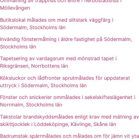
Ommålning av trapphus och entré i flerbostadshus i
Möllevången
Butikslokal målades om med slitstark väggfärg i
Södermalm, Stockholms län
Invändig fönstermålning i äldre fastighet på Södermalm,
Stockholms län
Tapetsering av vardagsrum med mönstrad tapet i
Riksgränsen, Norrbottens län
Köksluckor och lådfronter sprutmålades för uppdaterat
uttryck i Södermalm, Stockholms län
Fönster och snickerier ommålades i sekelskifteslägenhet i
Norrmalm, Stockholms län
Takstolar brandskyddsmålades enligt krav med mätning av
skikttjocklek i Löddeköpinge, Kävlinge, Skåne län
Badrumstak spärrmålades och målades om för jämn vit yta