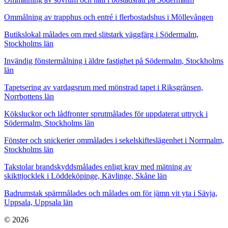
Ommålning av trapphus och entré i flerbostadshus i Möllevången
Butikslokal målades om med slitstark väggfärg i Södermalm,
Stockholms län
Invändig fönstermålning i äldre fastighet på Södermalm, Stockholms
län
Tapetsering av vardagsrum med mönstrad tapet i Riksgränsen,
Norrbottens län
Köksluckor och lådfronter sprutmålades för uppdaterat uttryck i
Södermalm, Stockholms län
Fönster och snickerier ommålades i sekelskifteslägenhet i Norrmalm,
Stockholms län
Takstolar brandskyddsmålades enligt krav med mätning av
skikttjocklek i Löddeköpinge, Kävlinge, Skåne län
Badrumstak spärrmålades och målades om för jämn vit yta i Sävja,
Uppsala, Uppsala län
© 2026