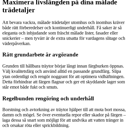
Maximera livslängden på dina målade
trädetaljer
Att bevara vackra, målade trädetaljer utomhus och inomhus kräver
både rätt förberedelser och kontinuerligt underhåll. Få saker är så
eleganta och inbjudande som fräscht målade lister, fasader eller
snickerier – men tyvärr är de extra utsatta för vardagens slitage och
väderpåverkan.
Rätt grundarbete är avgörande
Grunden till hållbara träytor börjar långt innan färgburken öppnas.
Välj kvalitetsfärg och använd alltid en passande grundfärg. Slipa
ytan ordentligt och rengör noggrant för att optimera vidhäftningen.
Detta förhindrar att färgen flagnar och ger ett skyddande lager som
står emot både fukt och smuts.
Regelbunden rengöring och underhåll
Borstning och avtorkning av träytor hjälper till att mota bort mossa,
damm och mögel. Se över eventuella repor eller skador på färgen –
laga dessa så snart som möjligt för att undvika att vatten tränger in
och orsakar röta eller sprickbildning.