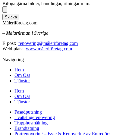
Bifoga gärna bilder, handlingar, ritningar m.m.
Skicka
Måleriföretag.com
– Målarfirman i Sverige
E-post:
renovering@måleriföretag.com
Webbplats:
www.måleriföretag.com
Navigering
Hem
Om Oss
Tjänster
Hem
Om Oss
Tjänster
Fasadputsning
Tvättstugerenovering
Trapphusmålning
Brandtätning
Portrenovering – Byte & Renovering av Entredörr