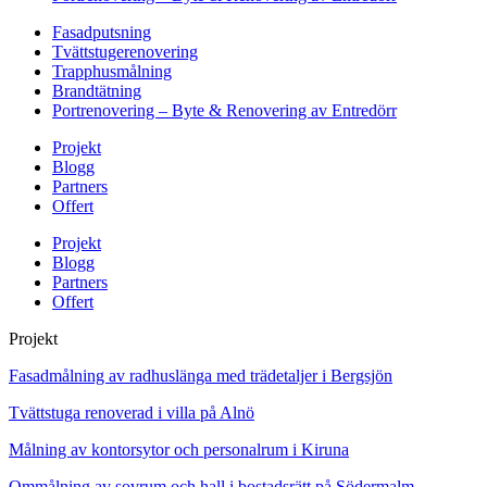
Fasadputsning
Tvättstugerenovering
Trapphusmålning
Brandtätning
Portrenovering – Byte & Renovering av Entredörr
Projekt
Blogg
Partners
Offert
Projekt
Blogg
Partners
Offert
Projekt
Fasadmålning av radhuslänga med trädetaljer i Bergsjön
Tvättstuga renoverad i villa på Alnö
Målning av kontorsytor och personalrum i Kiruna
Ommålning av sovrum och hall i bostadsrätt på Södermalm