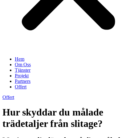
Hem
Om Oss
Tjänster
Projekt
Partners
Offert
Offert
Hur skyddar du målade
trädetaljer från slitage?