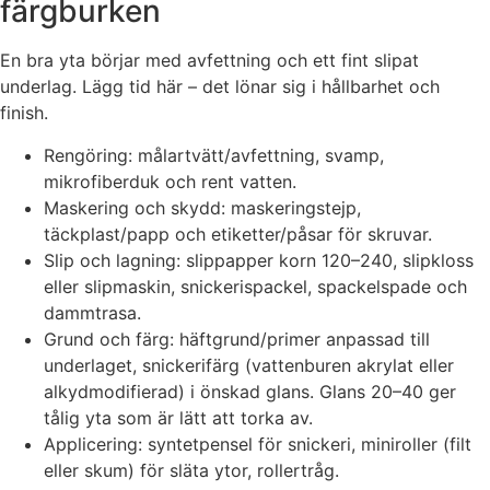
färgburken
En bra yta börjar med avfettning och ett fint slipat
underlag. Lägg tid här – det lönar sig i hållbarhet och
finish.
Rengöring: målartvätt/avfettning, svamp,
mikrofiberduk och rent vatten.
Maskering och skydd: maskeringstejp,
täckplast/papp och etiketter/påsar för skruvar.
Slip och lagning: slippapper korn 120–240, slipkloss
eller slipmaskin, snickerispackel, spackelspade och
dammtrasa.
Grund och färg: häftgrund/primer anpassad till
underlaget, snickerifärg (vattenburen akrylat eller
alkydmodifierad) i önskad glans. Glans 20–40 ger
tålig yta som är lätt att torka av.
Applicering: syntetpensel för snickeri, miniroller (filt
eller skum) för släta ytor, rollertråg.