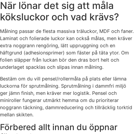
När lönar det sig att måla
köksluckor och vad krävs?
Målning passar de flesta massiva träluckor, MDF och faner.
Laminat och folierade luckor kan också målas, men kräver
extra noggrann rengöring, lätt uppruggning och en
häftgrund (adhesionsprimer) som fäster på täta ytor. Om
folien släpper från luckan bör den dras bort helt och
underlaget spacklas och slipas innan målning.
Bestäm om du vill pensel/rollermåla på plats eller lämna
luckorna för sprutmålning. Sprutmålning i dammfri miljö
ger jämn finish, men kräver mer logistik. Pensel och
miniroller fungerar utmärkt hemma om du prioriterar
noggrann täckning, dammreducering och tillräcklig torktid
mellan skikten.
Förbered allt innan du öppnar