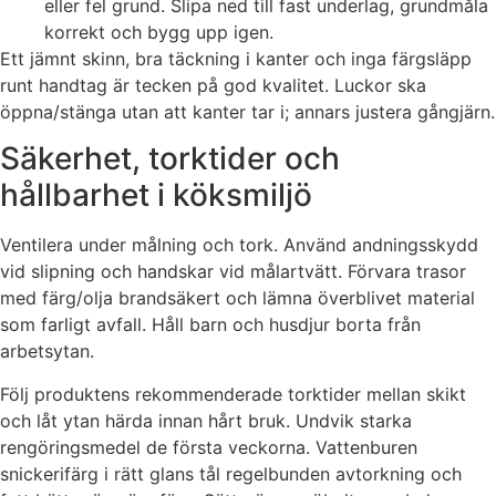
eller fel grund. Slipa ned till fast underlag, grundmåla
korrekt och bygg upp igen.
Ett jämnt skinn, bra täckning i kanter och inga färgsläpp
runt handtag är tecken på god kvalitet. Luckor ska
öppna/stänga utan att kanter tar i; annars justera gångjärn.
Säkerhet, torktider och
hållbarhet i köksmiljö
Ventilera under målning och tork. Använd andningsskydd
vid slipning och handskar vid målartvätt. Förvara trasor
med färg/olja brandsäkert och lämna överblivet material
som farligt avfall. Håll barn och husdjur borta från
arbetsytan.
Följ produktens rekommenderade torktider mellan skikt
och låt ytan härda innan hårt bruk. Undvik starka
rengöringsmedel de första veckorna. Vattenburen
snickerifärg i rätt glans tål regelbunden avtorkning och