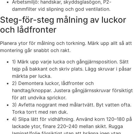
Arbetsmiljö: handskar, skyddsglasögon, P2-
dammfilter vid slipning och god ventilation.
Steg-för-steg målning av luckor
och lådfronter
Planera ytor för målning och torkning. Märk upp allt så att
montering går snabbt och rakt.
1) Märk upp varje lucka och gångjärnsposition. Sätt
tejp på bakkant och skriv plats. Lägg skruvar i påsar
märkta per lucka.
2) Demontera luckor, lådfronter och
handtag/knoppar. Justera gångjärnsskruvar försiktigt
för att undvika sprickor.
3) Avfetta noggrant med målartvätt. Byt vatten ofta.
Torka torrt med ren duk.
4) Slipa lätt för vidhäftning. Använd korn 120–180 på
lackade ytor, finare 220–240 mellan skikt. Rugga
laminat/folie försiktigt utan att bränna igen ytan.