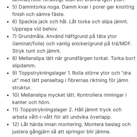
5) Dammtorka noga. Damm kvar i porer ger knottrig
finish och sämre fäste.
6) Spackla jack och hål. Låt torka och slipa jämnt.
Upprepa vid behov.
7) Grundmåla. Använd häftgrund på täta ytor
(laminat/folie) och vanlig snickerigrund på trä/MDF.
Stryk tunt och jämnt.
8) Mellanslipa lätt när grundfärgen torkat. Torka bort
slipdamm.
9) Toppstrykningslager 1. Rolla större ytor och “dra
ut” med lätt penseltag i fibrernas riktning för jämn
struktur.
10) Mellanslipa mycket lätt. Kontrollera rinningar i
kanter och hörn.
11) Toppstrykningslager 2. Håll jämnt tryck och
arbeta vått-i-vått för att undvika överlapp.
12) Låt härda innan montering. Montera beslag och
justera gångjärn så att springor blir jämna.