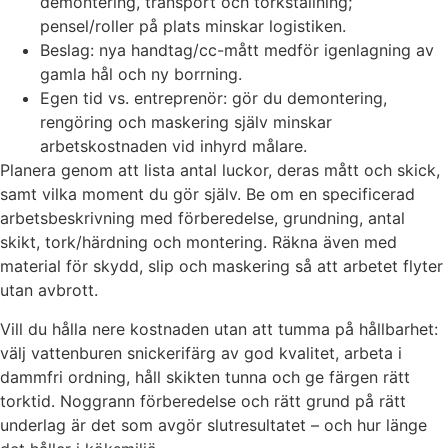
demontering, transport och torkställning;
pensel/roller på plats minskar logistiken.
Beslag: nya handtag/cc-mått medför igenlagning av
gamla hål och ny borrning.
Egen tid vs. entreprenör: gör du demontering,
rengöring och maskering själv minskar
arbetskostnaden vid inhyrd målare.
Planera genom att lista antal luckor, deras mått och skick,
samt vilka moment du gör själv. Be om en specificerad
arbetsbeskrivning med förberedelse, grundning, antal
skikt, tork/härdning och montering. Räkna även med
material för skydd, slip och maskering så att arbetet flyter
utan avbrott.
Vill du hålla nere kostnaden utan att tumma på hållbarhet:
välj vattenburen snickerifärg av god kvalitet, arbeta i
dammfri ordning, håll skikten tunna och ge färgen rätt
torktid. Noggrann förberedelse och rätt grund på rätt
underlag är det som avgör slutresultatet – och hur länge