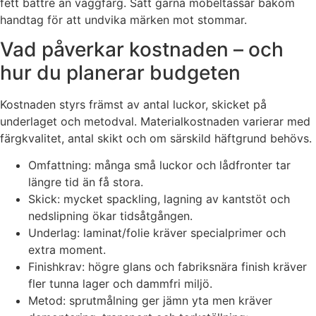
fett bättre än väggfärg. Sätt gärna möbeltassar bakom
handtag för att undvika märken mot stommar.
Vad påverkar kostnaden – och
hur du planerar budgeten
Kostnaden styrs främst av antal luckor, skicket på
underlaget och metodval. Materialkostnaden varierar med
färgkvalitet, antal skikt och om särskild häftgrund behövs.
Omfattning: många små luckor och lådfronter tar
längre tid än få stora.
Skick: mycket spackling, lagning av kantstöt och
nedslipning ökar tidsåtgången.
Underlag: laminat/folie kräver specialprimer och
extra moment.
Finishkrav: högre glans och fabriksnära finish kräver
fler tunna lager och dammfri miljö.
Metod: sprutmålning ger jämn yta men kräver