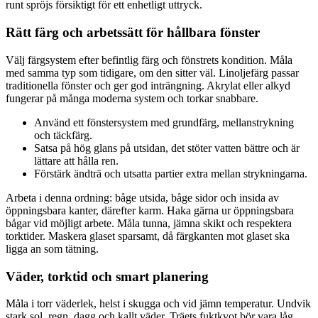
runt spröjs försiktigt för ett enhetligt uttryck.
Rätt färg och arbetssätt för hållbara fönster
Välj färgsystem efter befintlig färg och fönstrets kondition. Måla
med samma typ som tidigare, om den sitter väl. Linoljefärg passar
traditionella fönster och ger god inträngning. Akrylat eller alkyd
fungerar på många moderna system och torkar snabbare.
Använd ett fönstersystem med grundfärg, mellanstrykning
och täckfärg.
Satsa på hög glans på utsidan, det stöter vatten bättre och är
lättare att hålla ren.
Förstärk ändträ och utsatta partier extra mellan strykningarna.
Arbeta i denna ordning: båge utsida, båge sidor och insida av
öppningsbara kanter, därefter karm. Haka gärna ur öppningsbara
bågar vid möjligt arbete. Måla tunna, jämna skikt och respektera
torktider. Maskera glaset sparsamt, då färgkanten mot glaset ska
ligga an som tätning.
Väder, torktid och smart planering
Måla i torr väderlek, helst i skugga och vid jämn temperatur. Undvik
stark sol, regn, dagg och kallt väder. Träets fuktkvot bör vara låg