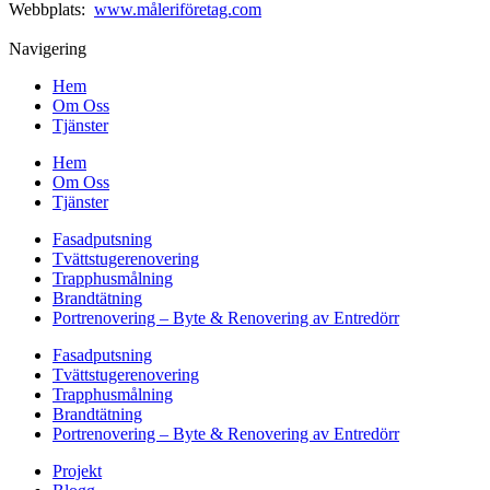
Webbplats:
www.måleriföretag.com
Navigering
Hem
Om Oss
Tjänster
Hem
Om Oss
Tjänster
Fasadputsning
Tvättstugerenovering
Trapphusmålning
Brandtätning
Portrenovering – Byte & Renovering av Entredörr
Fasadputsning
Tvättstugerenovering
Trapphusmålning
Brandtätning
Portrenovering – Byte & Renovering av Entredörr
Projekt