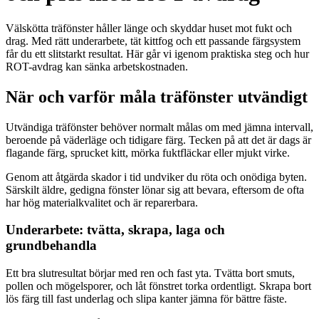
Välskötta träfönster håller länge och skyddar huset mot fukt och
drag. Med rätt underarbete, tät kittfog och ett passande färgsystem
får du ett slitstarkt resultat. Här går vi igenom praktiska steg och hur
ROT-avdrag kan sänka arbetskostnaden.
När och varför måla träfönster utvändigt
Utvändiga träfönster behöver normalt målas om med jämna intervall,
beroende på väderläge och tidigare färg. Tecken på att det är dags är
flagande färg, sprucket kitt, mörka fuktfläckar eller mjukt virke.
Genom att åtgärda skador i tid undviker du röta och onödiga byten.
Särskilt äldre, gedigna fönster lönar sig att bevara, eftersom de ofta
har hög materialkvalitet och är reparerbara.
Underarbete: tvätta, skrapa, laga och
grundbehandla
Ett bra slutresultat börjar med ren och fast yta. Tvätta bort smuts,
pollen och mögelsporer, och låt fönstret torka ordentligt. Skrapa bort
lös färg till fast underlag och slipa kanter jämna för bättre fäste.