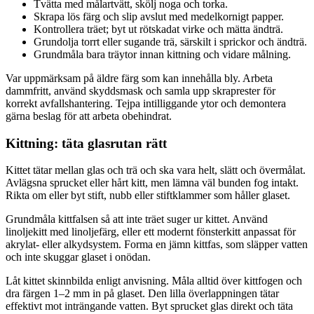
Tvätta med målartvätt, skölj noga och torka.
Skrapa lös färg och slip avslut med medelkornigt papper.
Kontrollera träet; byt ut rötskadat virke och mätta ändträ.
Grundolja torrt eller sugande trä, särskilt i sprickor och ändträ.
Grundmåla bara träytor innan kittning och vidare målning.
Var uppmärksam på äldre färg som kan innehålla bly. Arbeta
dammfritt, använd skyddsmask och samla upp skraprester för
korrekt avfallshantering. Tejpa intilliggande ytor och demontera
gärna beslag för att arbeta obehindrat.
Kittning: täta glasrutan rätt
Kittet tätar mellan glas och trä och ska vara helt, slätt och övermålat.
Avlägsna sprucket eller hårt kitt, men lämna väl bunden fog intakt.
Rikta om eller byt stift, nubb eller stiftklammer som håller glaset.
Grundmåla kittfalsen så att inte träet suger ur kittet. Använd
linoljekitt med linoljefärg, eller ett modernt fönsterkitt anpassat för
akrylat- eller alkydsystem. Forma en jämn kittfas, som släpper vatten
och inte skuggar glaset i onödan.
Låt kittet skinnbilda enligt anvisning. Måla alltid över kittfogen och
dra färgen 1–2 mm in på glaset. Den lilla överlappningen tätar
effektivt mot inträngande vatten. Byt sprucket glas direkt och täta