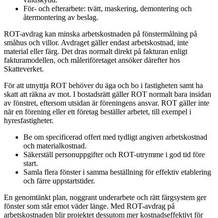
För- och efterarbete: tvätt, maskering, demontering och
återmontering av beslag.
ROT-avdrag kan minska arbetskostnaden på fönstermålning på
småhus och villor. Avdraget gäller endast arbetskostnad, inte
material eller färg. Det dras normalt direkt på fakturan enligt
fakturamodellen, och måleriföretaget ansöker därefter hos
Skatteverket.
För att utnyttja ROT behöver du äga och bo i fastigheten samt ha
skatt att räkna av mot. I bostadsrätt gäller ROT normalt bara insidan
av fönstret, eftersom utsidan är föreningens ansvar. ROT gäller inte
när en förening eller ett företag beställer arbetet, till exempel i
hyresfastigheter.
Be om specificerad offert med tydligt angiven arbetskostnad
och materialkostnad.
Säkerställ personuppgifter och ROT-utrymme i god tid före
start.
Samla flera fönster i samma beställning för effektiv etablering
och färre uppstartstider.
En genomtänkt plan, noggrant underarbete och rätt färgsystem ger
fönster som står emot väder länge. Med ROT-avdrag på
arbetskostnaden blir projektet dessutom mer kostnadseffektivt för