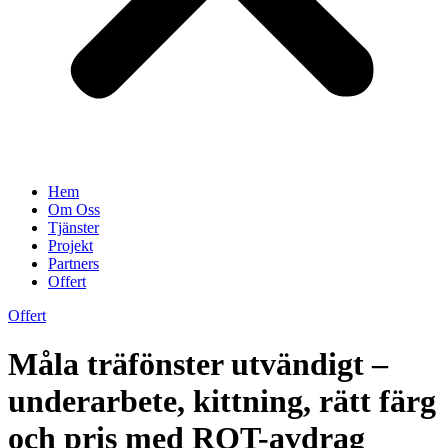
Hem
Om Oss
Tjänster
Projekt
Partners
Offert
Offert
Måla träfönster utvändigt –
underarbete, kittning, rätt färg
och pris med ROT-avdrag