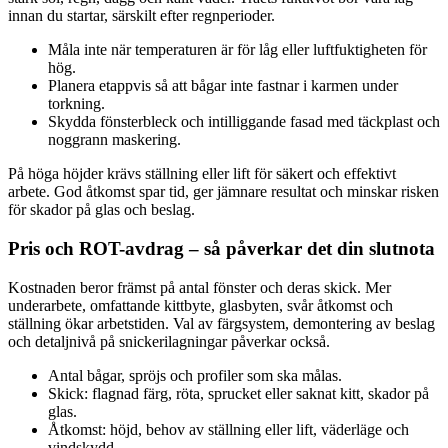
innan du startar, särskilt efter regnperioder.
Måla inte när temperaturen är för låg eller luftfuktigheten för
hög.
Planera etappvis så att bågar inte fastnar i karmen under
torkning.
Skydda fönsterbleck och intilliggande fasad med täckplast och
noggrann maskering.
På höga höjder krävs ställning eller lift för säkert och effektivt
arbete. God åtkomst spar tid, ger jämnare resultat och minskar risken
för skador på glas och beslag.
Pris och ROT-avdrag – så påverkar det din slutnota
Kostnaden beror främst på antal fönster och deras skick. Mer
underarbete, omfattande kittbyte, glasbyten, svår åtkomst och
ställning ökar arbetstiden. Val av färgsystem, demontering av beslag
och detaljnivå på snickerilagningar påverkar också.
Antal bågar, spröjs och profiler som ska målas.
Skick: flagnad färg, röta, sprucket eller saknat kitt, skador på
glas.
Åtkomst: höjd, behov av ställning eller lift, väderläge och
vindskydd.