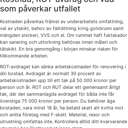
som påverkar utfallet
Kostnaden påverkas främst av underarbetets omfattning,
val av ytskikt, behov av fallrättning kring golvbrunn samt
mängden snickeri, VVS och el. Om rummet haft fuktskador
kan sanering och uttorkning behövas innan måleri och
tätskikt. En bra genomgång i början minskar risken för
tillkommande arbeten.
ROT-avdraget kan sänka arbetskostnaden för renovering i
din bostad. Avdraget är normalt 30 procent av
arbetskostnaden upp till ett tak på 50 000 kronor per
person och år. ROT och RUT delar ett gemensamt årligt
tak, där det sammanlagda avdraget för båda inte får
överstiga 75 000 kronor per person. Du behöver äga
bostaden, vara minst 18 år, ha betald skatt att kvitta mot
och anlita företag med F-skatt. Material, resor och
utrustning omfattas inte. Kontrollera alltid ditt kvarvarande