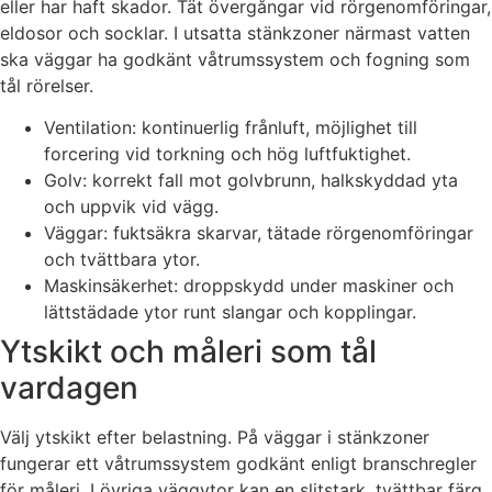
eller har haft skador. Tät övergångar vid rörgenomföringar,
eldosor och socklar. I utsatta stänkzoner närmast vatten
ska väggar ha godkänt våtrumssystem och fogning som
tål rörelser.
Ventilation: kontinuerlig frånluft, möjlighet till
forcering vid torkning och hög luftfuktighet.
Golv: korrekt fall mot golvbrunn, halkskyddad yta
och uppvik vid vägg.
Väggar: fuktsäkra skarvar, tätade rörgenomföringar
och tvättbara ytor.
Maskinsäkerhet: droppskydd under maskiner och
lättstädade ytor runt slangar och kopplingar.
Ytskikt och måleri som tål
vardagen
Välj ytskikt efter belastning. På väggar i stänkzoner
fungerar ett våtrumssystem godkänt enligt branschregler
för måleri. I övriga väggytor kan en slitstark, tvättbar färg