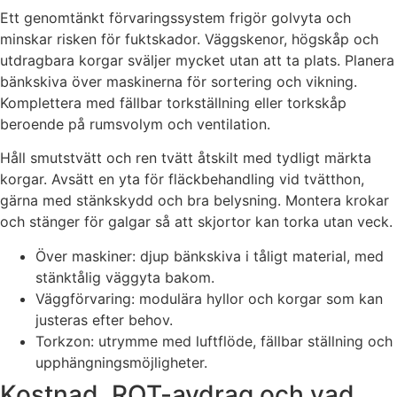
Ett genomtänkt förvaringssystem frigör golvyta och
minskar risken för fuktskador. Väggskenor, högskåp och
utdragbara korgar sväljer mycket utan att ta plats. Planera
bänkskiva över maskinerna för sortering och vikning.
Komplettera med fällbar torkställning eller torkskåp
beroende på rumsvolym och ventilation.
Håll smutstvätt och ren tvätt åtskilt med tydligt märkta
korgar. Avsätt en yta för fläckbehandling vid tvätthon,
gärna med stänkskydd och bra belysning. Montera krokar
och stänger för galgar så att skjortor kan torka utan veck.
Över maskiner: djup bänkskiva i tåligt material, med
stänktålig väggyta bakom.
Väggförvaring: modulära hyllor och korgar som kan
justeras efter behov.
Torkzon: utrymme med luftflöde, fällbar ställning och
upphängningsmöjligheter.
Kostnad, ROT-avdrag och vad