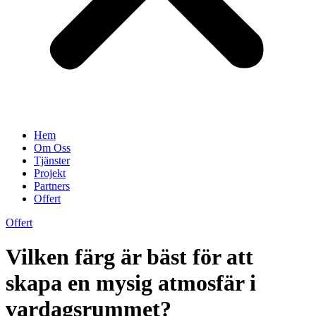
Hem
Om Oss
Tjänster
Projekt
Partners
Offert
Offert
Vilken färg är bäst för att
skapa en mysig atmosfär i
vardagsrummet?