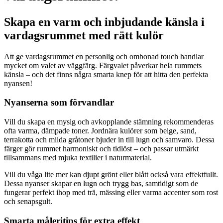
Skapa en varm och inbjudande känsla i
vardagsrummet med rätt kulör
Att ge vardagsrummet en personlig och ombonad touch handlar
mycket om valet av väggfärg. Färgvalet påverkar hela rummets
känsla – och det finns några smarta knep för att hitta den perfekta
nyansen!
Nyanserna som förvandlar
Vill du skapa en mysig och avkopplande stämning rekommenderas
ofta varma, dämpade toner. Jordnära kulörer som beige, sand,
terrakotta och milda gråtoner bjuder in till lugn och samvaro. Dessa
färger gör rummet harmoniskt och tidlöst – och passar utmärkt
tillsammans med mjuka textilier i naturmaterial.
Vill du våga lite mer kan djupt grönt eller blått också vara effektfullt.
Dessa nyanser skapar en lugn och trygg bas, samtidigt som de
fungerar perfekt ihop med trä, mässing eller varma accenter som rost
och senapsgult.
Smarta måleritips för extra effekt