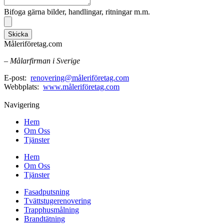
Bifoga gärna bilder, handlingar, ritningar m.m.
Skicka
Måleriföretag.com
– Målarfirman i Sverige
E-post:
renovering@måleriföretag.com
Webbplats:
www.måleriföretag.com
Navigering
Hem
Om Oss
Tjänster
Hem
Om Oss
Tjänster
Fasadputsning
Tvättstugerenovering
Trapphusmålning
Brandtätning