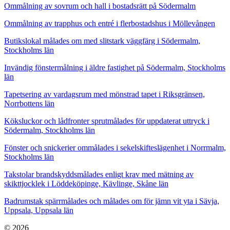
Ommålning av sovrum och hall i bostadsrätt på Södermalm
Ommålning av trapphus och entré i flerbostadshus i Möllevången
Butikslokal målades om med slitstark väggfärg i Södermalm,
Stockholms län
Invändig fönstermålning i äldre fastighet på Södermalm, Stockholms
län
Tapetsering av vardagsrum med mönstrad tapet i Riksgränsen,
Norrbottens län
Köksluckor och lådfronter sprutmålades för uppdaterat uttryck i
Södermalm, Stockholms län
Fönster och snickerier ommålades i sekelskifteslägenhet i Norrmalm,
Stockholms län
Takstolar brandskyddsmålades enligt krav med mätning av
skikttjocklek i Löddeköpinge, Kävlinge, Skåne län
Badrumstak spärrmålades och målades om för jämn vit yta i Sävja,
Uppsala, Uppsala län
© 2026