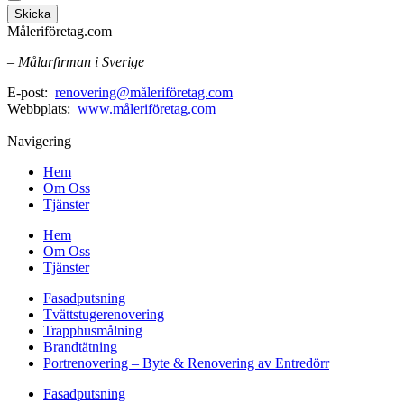
Skicka
Måleriföretag.com
– Målarfirman i Sverige
E-post:
renovering@måleriföretag.com
Webbplats:
www.måleriföretag.com
Navigering
Hem
Om Oss
Tjänster
Hem
Om Oss
Tjänster
Fasadputsning
Tvättstugerenovering
Trapphusmålning
Brandtätning
Portrenovering – Byte & Renovering av Entredörr
Fasadputsning