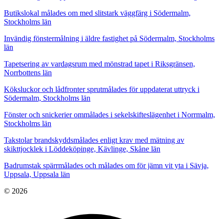
Butikslokal målades om med slitstark väggfärg i Södermalm,
Stockholms län
Invändig fönstermålning i äldre fastighet på Södermalm, Stockholms
län
Tapetsering av vardagsrum med mönstrad tapet i Riksgränsen,
Norrbottens län
Köksluckor och lådfronter sprutmålades för uppdaterat uttryck i
Södermalm, Stockholms län
Fönster och snickerier ommålades i sekelskifteslägenhet i Norrmalm,
Stockholms län
Takstolar brandskyddsmålades enligt krav med mätning av
skikttjocklek i Löddeköpinge, Kävlinge, Skåne län
Badrumstak spärrmålades och målades om för jämn vit yta i Sävja,
Uppsala, Uppsala län
© 2026