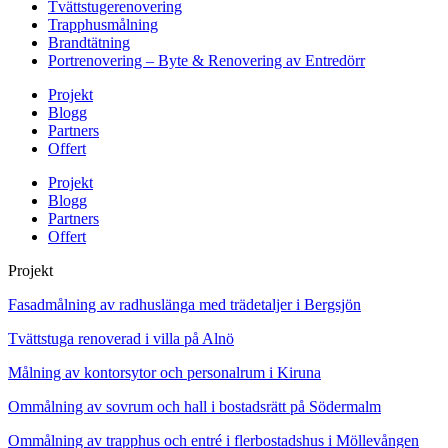
Tvättstugerenovering
Trapphusmålning
Brandtätning
Portrenovering – Byte & Renovering av Entredörr
Projekt
Blogg
Partners
Offert
Projekt
Blogg
Partners
Offert
Projekt
Fasadmålning av radhuslänga med trädetaljer i Bergsjön
Tvättstuga renoverad i villa på Alnö
Målning av kontorsytor och personalrum i Kiruna
Ommålning av sovrum och hall i bostadsrätt på Södermalm
Ommålning av trapphus och entré i flerbostadshus i Möllevången