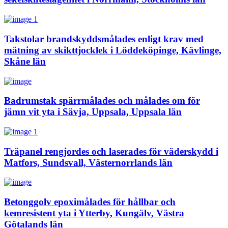
Takstolar brandskyddsmålades enligt krav med
mätning av skikttjocklek i Löddeköpinge, Kävlinge,
Skåne län
Badrumstak spärrmålades och målades om för
jämn vit yta i Sävja, Uppsala, Uppsala län
Träpanel rengjordes och laserades för väderskydd i
Matfors, Sundsvall, Västernorrlands län
Betonggolv epoximålades för hållbar och
kemresistent yta i Ytterby, Kungälv, Västra
Götalands län