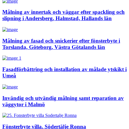
Målning av innertak och väggar efter spackling och
slipning i Andersberg, Halmstad, Hallands län
Målning av fasad och snickerier efter fönsterbyte i
Torslanda, Göteborg, Västra Götalands län
Fasadförbättring och installation av målade ytskikt i
Umeå
Invändig och utvändig målning samt reparation av
väggytor i Malmö
Fönsterbyte villa. Södertälje Ronna