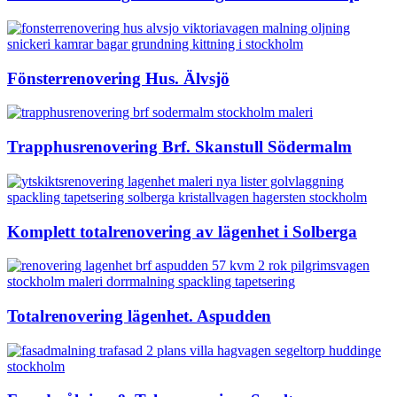
Fönsterrenovering Hus. Älvsjö
Trapphusrenovering Brf. Skanstull Södermalm
Komplett totalrenovering av lägenhet i Solberga
Totalrenovering lägenhet. Aspudden