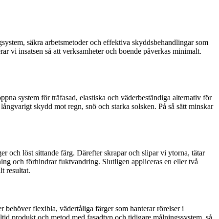
färgsystem, säkra arbetsmetoder och effektiva skyddsbehandlingar som
nerar vi insatsen så att verksamheter och boende påverkas minimalt.
ppna system för träfasad, elastiska och väderbeständiga alternativ för
 långvarigt skydd mot regn, snö och starka solsken. På så sätt minskar
er och löst sittande färg. Därefter skrapar och slipar vi ytorna, tätar
ing och förhindrar fuktvandring. Slutligen appliceras en eller två
t resultat.
 behöver flexibla, vädertåliga färger som hanterar rörelser i
alltid produkt och metod med fasadtyp och tidigare målningssystem, så