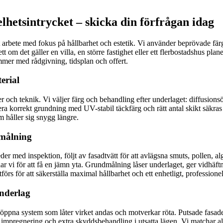
elhetsintrycket – skicka din förfrågan idag
rat arbete med fokus på hållbarhet och estetik. Vi använder beprövade 
om det gäller en villa, en större fastighet eller ett flerbostadshus pla
mer med rådgivning, tidsplan och offert.
erial
r och teknik. Vi väljer färg och behandling efter underlaget: diffusionsö
era korrekt grundning med UV-stabil täckfärg och rätt antal skikt säkras
m håller sig snygg längre.
dmålning
der med inspektion, följt av fasadtvätt för att avlägsna smuts, pollen, alg
ar vi för att få en jämn yta. Grundmålning låser underlaget, ger vidhäftn
örs för att säkerställa maximal hållbarhet och ett enhetligt, professionell
underlag
söppna system som låter virket andas och motverkar röta. Putsade fasader
, impregnering och extra skyddsbehandling i utsatta lägen. Vi matchar 