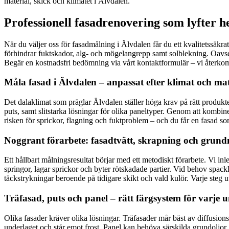
material, skick och klimatet i Älvdalen.
Professionell fasadrenovering som lyfter h
När du väljer oss för fasadmålning i Älvdalen får du ett kvalitetssäk
förhindrar fuktskador, alg- och mögelangrepp samt solblekning. Oavsett 
Begär en kostnadsfri bedömning via vårt kontaktformulär – vi återkom
Måla fasad i Älvdalen – anpassat efter klimat och mat
Det dalaklimat som präglar Älvdalen ställer höga krav på rätt produkte
puts, samt slitstarka lösningar för olika paneltyper. Genom att kombin
risken för sprickor, flagning och fuktproblem – och du får en fasad so
Noggrant förarbete: fasadtvätt, skrapning och grun
Ett hållbart målningsresultat börjar med ett metodiskt förarbete. Vi inle
springor, lagar sprickor och byter rötskadade partier. Vid behov spackl
täckstrykningar beroende på tidigare skikt och vald kulör. Varje steg utf
Träfasad, puts och panel – rätt färgsystem för varje 
Olika fasader kräver olika lösningar. Träfasader mår bäst av diffusion
underlaget och står emot frost. Panel kan behöva särskilda grundoljor