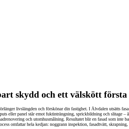
rt skydd och ett välskött första
rlänger livslängden och förskönar din fastighet. I Älvdalen utsätts fasa
uts eller panel står emot fuktinträngning, sprickbildning och slitage – år
sadrenovering och utomhusmålning. Resultatet blir en fasad som inte bar
cess omfattar hela kedjan: noggrann inspektion, fasadtvätt, skrapning, r