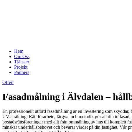
Hem
Om Oss
Tjänster
Projekt
Partners
Offert
Fasadmålning i Älvdalen – hållba
En professionellt utförd fasadmålning är en investering som skyddar, fö
UV-strålning. Rätt förarbete, färgval och metodik gör att din träfasad, p
bostadsrättsföreningar med allt från ommålning av hus till komplett fa
minskar underhållsbehovet och bevarar värdet på din fastighet. Vår pro