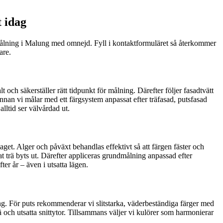
 idag
admålning i Malung med omnejd. Fyll i kontaktformuläret så återkommer
are.
 och säkerställer rätt tidpunkt för målning. Därefter följer fasadtvätt
innan vi målar med ett färgsystem anpassat efter träfasad, putsfasad
alltid ser välvårdad ut.
laget. Alger och påväxt behandlas effektivt så att färgen fäster och
adat trä byts ut. Därefter appliceras grundmålning anpassad efter
er år – även i utsatta lägen.
ing. För puts rekommenderar vi slitstarka, väderbeständiga färger med
 och utsatta snittytor. Tillsammans väljer vi kulörer som harmonierar