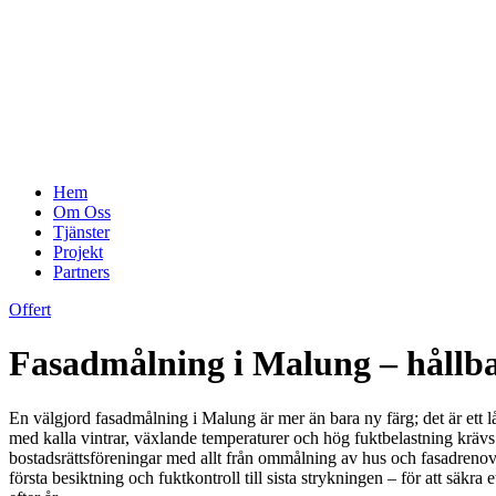
Hem
Om Oss
Tjänster
Projekt
Partners
Offert
Fasadmålning i Malung – hållbar
En välgjord fasadmålning i Malung är mer än bara ny färg; det är ett lå
med kalla vintrar, växlande temperaturer och hög fuktbelastning krävs rä
bostadsrättsföreningar med allt från ommålning av hus och fasadrenoveri
första besiktning och fuktkontroll till sista strykningen – för att säkra