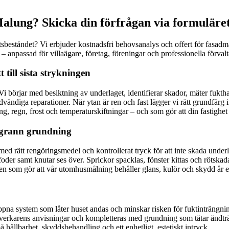
lung? Skicka din förfrågan via formuläret
hetsbeståndet? Vi erbjuder kostnadsfri behovsanalys och offert för fas
 – anpassad för villaägare, företag, föreningar och professionella förvalt
 till sista strykningen
 börjar med besiktning av underlaget, identifierar skador, mäter fukthalt
ödvändiga reparationer. När ytan är ren och fast lägger vi rätt grundfärg 
g, regn, frost och temperaturskiftningar – och som gör att din fastighet 
oggrann grundning
 med rätt rengöringsmedel och kontrollerat tryck för att inte skada under
ar, foder samt knutar ses över. Sprickor spacklas, fönster kittas och rötsk
n som gör att vår utomhusmålning behåller glans, kulör och skydd år eft
söppna system som låter huset andas och minskar risken för fuktinträngn
llverkarens anvisningar och kompletteras med grundning som tätar ändträ
hållbarhet, skyddsbehandling och ett enhetligt, estetiskt intryck.