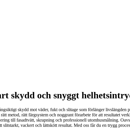
t skydd och snyggt helhetsintryc
ngsiktigt skydd mot väder, fukt och slitage som förlänger livslängden på 
tt metod, rätt färgsystem och noggrant förarbete för att resultatet verkl
ng till fasadtvätt, skrapning och professionell utomhusmålning. Oavsett 
 ett slitstarkt, vackert och lättskött resultat. Med oss får du en trygg pr