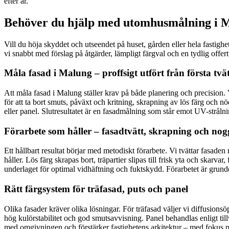
efter år.
Behöver du hjälp med utomhusmålning i Ma
Vill du höja skyddet och utseendet på huset, gården eller hela fastig
vi snabbt med förslag på åtgärder, lämpligt färgval och en tydlig offert
Måla fasad i Malung – proffsigt utfört från första tvätt
Att måla fasad i Malung ställer krav på både planering och precision. Vi
för att ta bort smuts, påväxt och kritning, skrapning av lös färg och n
eller panel. Slutresultatet är en fasadmålning som står emot UV-strålnin
Förarbete som håller – fasadtvätt, skrapning och n
Ett hållbart resultat börjar med metodiskt förarbete. Vi tvättar fasaden
håller. Lös färg skrapas bort, träpartier slipas till frisk yta och skarv
underlaget för optimal vidhäftning och fuktskydd. Förarbetet är grunde
Rätt färgsystem för träfasad, puts och panel
Olika fasader kräver olika lösningar. För träfasad väljer vi diffusion
hög kulörstabilitet och god smutsavvisning. Panel behandlas enligt ti
med omgivningen och förstärker fastighetens arkitektur – med fokus på 