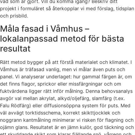
vad som är gjort. Vill du komma igång? Beskriv ditt
projekt i formuläret så återkopplar vi med förslag, tidsplan
och prisbild.
Måla fasad i Våmhus –
lokalanpassad metod för bästa
resultat
Rätt metod bygger på att förstå materialet och klimatet. I
Våmhus är träfasad vanlig, men vi målar även puts och
panel. Vi analyserar underlaget: hur gammal färgen är, om
det finns flagor, sprickor eller missfärgningar och om
fuktvärdena ligger rätt inför målning. Denna behovsanalys
avgör val mellan akrylat, alkyd/oljefärg, slamfärg (t.ex.
Falu Rödfärg) eller diffusionsöppna system för puts. Med
väl avvägt torktidsschema, korrekt skikttjocklek och
noggrann kantmålning minimerar vi risken för flagning och
ojämn glans. Resultatet är en jämn kulör, god täckning och
ett skyddande skikt som klarar fjällande snö, vårregn och