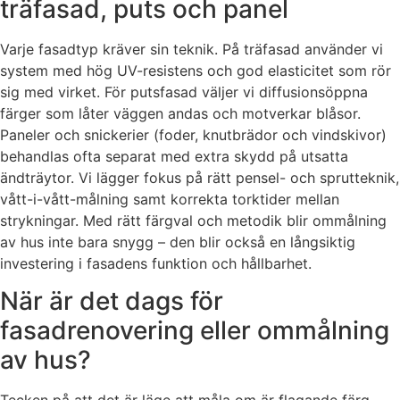
träfasad, puts och panel
Varje fasadtyp kräver sin teknik. På träfasad använder vi
system med hög UV-resistens och god elasticitet som rör
sig med virket. För putsfasad väljer vi diffusionsöppna
färger som låter väggen andas och motverkar blåsor.
Paneler och snickerier (foder, knutbrädor och vindskivor)
behandlas ofta separat med extra skydd på utsatta
ändträytor. Vi lägger fokus på rätt pensel- och sprutteknik,
vått-i-vått-målning samt korrekta torktider mellan
strykningar. Med rätt färgval och metodik blir ommålning
av hus inte bara snygg – den blir också en långsiktig
investering i fasadens funktion och hållbarhet.
När är det dags för
fasadrenovering eller ommålning
av hus?
Tecken på att det är läge att måla om är flagande färg,