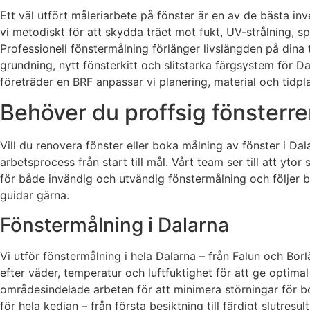
Ett väl utfört måleriarbete på fönster är en av de bästa inv
vi metodiskt för att skydda träet mot fukt, UV-strålning, s
Professionell fönstermålning förlänger livslängden på dina 
grundning, nytt fönsterkitt och slitstarka färgsystem för Da
företräder en BRF anpassar vi planering, material och tidplan
Behöver du proffsig fönsterre
Vill du renovera fönster eller boka målning av fönster i Dal
arbetsprocess från start till mål. Vårt team ser till att yt
för både invändig och utvändig fönstermålning och följer 
guidar gärna.
Fönstermålning i Dalarna
Vi utför fönstermålning i hela Dalarna – från Falun och Borl
efter väder, temperatur och luftfuktighet för att ge optimal
områdesindelade arbeten för att minimera störningar för bo
för hela kedjan – från första besiktning till färdigt slutresult