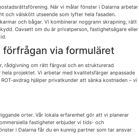
 bostadsrättsförening. När vi målar fönster i Dalarna arbetar
cht och välskött utseende som lyfter hela fasaden.
nt karmar och bågar. Vi kombinerar noggrann skrapning, rätt
 skydd. Oavsett om du är privatperson, fastighetsägare eller
id.
 förfrågan via formuläret
er, rådgivning om rätt färgval och en strukturerad
er hela projektet. Vi arbetar med kvalitetsfärger anpassade
 ROT-avdrag hjälper privatkunder att sänka kostnaden – vi
iggande orter. Vår lokala erfarenhet gör att vi planerar
kommersiella fastigheter erbjuder vi tids- och
nster i Dalarna får du en kunnig partner som tar ansvar