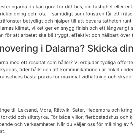
esteringarna du kan göra för ditt hus, din fastighet eller er
prickbildning och röta – samtidigt som fönstren får ett fräs
träfönster betydligt och hjälper till att bevara tätheten ru
larnas klimat, vilket ger en snygg finish och ett långvarigt
 för att arbetet ska bli tryggt, effektivt och hållbart över t
novering i Dalarna? Skicka din
arna med ett resultat som håller? Vi erbjuder tydliga offert
or skyddas, tider hålls och att kommunikationen är enkel und
branschens bästa praxis för maximal vidhäftning och skydd.
änge till Leksand, Mora, Rättvik, Säter, Hedemora och kringl
 torktid och slitstyrka. För både villor, flerbostadshus och 
ende och verksamheter. När du väljer oss för målning av fö
at.