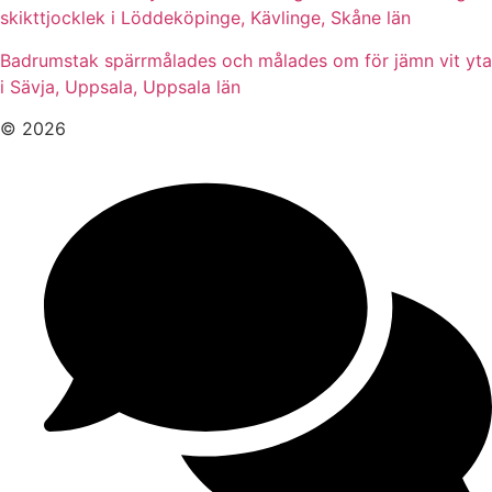
skikttjocklek i Löddeköpinge, Kävlinge, Skåne län
Badrumstak spärrmålades och målades om för jämn vit yta
i Sävja, Uppsala, Uppsala län
© 2026