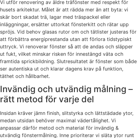
Vi utför renovering av äldre träfönster med respekt för
husets arkitektur. Målet är att rädda mer än att byta: vi
skär bort skadat trä, lagar med träspackel eller
inläggningar, ersätter uttorkat fönsterkitt och rätar upp
spröjs. Vid behov glasas rutor om och tätlister justeras för
att förbättra energiprestanda utan att förlora tidstypiskt
uttryck. Vi renoverar fönster så att de andas och släpper
ut fukt, vilket minskar risken för innestängd väta och
framtida sprickbildning. Slutresultatet är fönster som både
ser autentiska ut och klarar dagens krav på funktion,
täthet och hållbarhet.
Invändig och utvändig målning –
rätt metod för varje del
Insidan kräver jämn finish, slitstyrka och lättstädade ytor,
medan utsidan behöver maximal vädertålighet. Vi
anpassar därför metod och material för invändig &
utvändig fönstermålning. Inne prioriterar vi släta ytor runt