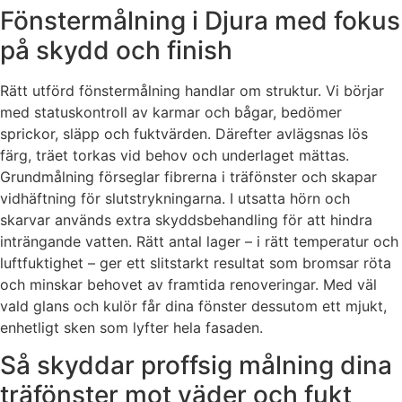
Fönstermålning i Djura med fokus
på skydd och finish
Rätt utförd fönstermålning handlar om struktur. Vi börjar
med statuskontroll av karmar och bågar, bedömer
sprickor, släpp och fuktvärden. Därefter avlägsnas lös
färg, träet torkas vid behov och underlaget mättas.
Grundmålning förseglar fibrerna i träfönster och skapar
vidhäftning för slutstrykningarna. I utsatta hörn och
skarvar används extra skyddsbehandling för att hindra
inträngande vatten. Rätt antal lager – i rätt temperatur och
luftfuktighet – ger ett slitstarkt resultat som bromsar röta
och minskar behovet av framtida renoveringar. Med väl
vald glans och kulör får dina fönster dessutom ett mjukt,
enhetligt sken som lyfter hela fasaden.
Så skyddar proffsig målning dina
träfönster mot väder och fukt