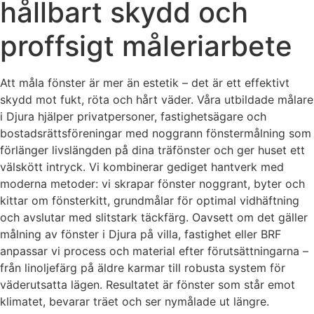
hållbart skydd och
proffsigt måleriarbete
Att måla fönster är mer än estetik – det är ett effektivt
skydd mot fukt, röta och hårt väder. Våra utbildade målare
i Djura hjälper privatpersoner, fastighetsägare och
bostadsrättsföreningar med noggrann fönstermålning som
förlänger livslängden på dina träfönster och ger huset ett
välskött intryck. Vi kombinerar gediget hantverk med
moderna metoder: vi skrapar fönster noggrant, byter och
kittar om fönsterkitt, grundmålar för optimal vidhäftning
och avslutar med slitstark täckfärg. Oavsett om det gäller
målning av fönster i Djura på villa, fastighet eller BRF
anpassar vi process och material efter förutsättningarna –
från linoljefärg på äldre karmar till robusta system för
väderutsatta lägen. Resultatet är fönster som står emot
klimatet, bevarar träet och ser nymålade ut längre.