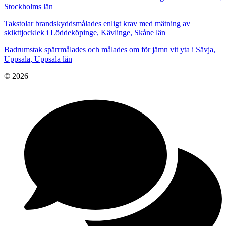
Stockholms län
Takstolar brandskyddsmålades enligt krav med mätning av
skikttjocklek i Löddeköpinge, Kävlinge, Skåne län
Badrumstak spärrmålades och målades om för jämn vit yta i Sävja,
Uppsala, Uppsala län
© 2026