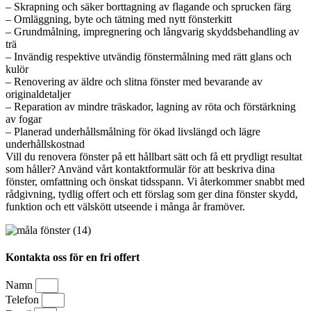
– Skrapning och säker borttagning av flagande och sprucken färg
– Omläggning, byte och tätning med nytt fönsterkitt
– Grundmålning, impregnering och långvarig skyddsbehandling av
trä
– Invändig respektive utvändig fönstermålning med rätt glans och
kulör
– Renovering av äldre och slitna fönster med bevarande av
originaldetaljer
– Reparation av mindre träskador, lagning av röta och förstärkning
av fogar
– Planerad underhållsmålning för ökad livslängd och lägre
underhållskostnad
Vill du renovera fönster på ett hållbart sätt och få ett prydligt resultat
som håller? Använd vårt kontaktformulär för att beskriva dina
fönster, omfattning och önskat tidsspann. Vi återkommer snabbt med
rådgivning, tydlig offert och ett förslag som ger dina fönster skydd,
funktion och ett välskött utseende i många år framöver.
Kontakta oss för en fri offert
Namn
Telefon