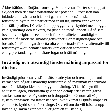
Äldre träfönster förtjänar omsorg. Vi renoverar fönster som tappat
skyddet men där träet fortfarande har potential. Processen kan
inkludera att värma och ta bort gammalt kitt, ersätta skadat
fönsterkitt, byta ruttna partier med friskt trä, limma sprickor och
återställa profiler. Därefter återuppbygger vi ytskyddet med noggrant
vald grundfärg och täckfärg för just dina förhållanden. På så sätt
bevarar vi originalutseendet och funktionaliteten, samtidigt som
fönstren får moderna skyddsegenskaper. För fastighetsägare och
bostadsrättsföreningar är detta ofta ett kostnadseffektivt alternativ till
fönsterbyte – du behåller husets karaktär och förbättrar
energiprestandan genom tätare fogar och rätt målning.
Invändig och utvändig fönstermålning anpassad för
ditt hus
Invändigt prioriterar vi släta, lättstädade ytor och rena linjer runt
karmar och bågar. Utvändigt fokuserar vi på maximalt väderskydd
med rätt skikttjocklek och noggrann tätning. Vi tar hänsyn till
solutsatta lägen, vindutsatta gavlar och detaljer där vatten gärna
samlas, som nedre bågkanter och droppnäsor. Genom att välja
system anpassade för träfönster och lokalt klimat i Djurås skapar vi
ett helhetsskydd som håller länge. Oavsett om du vill fräscha upp
invändigt, säkra exteriören eller göra en fullständig