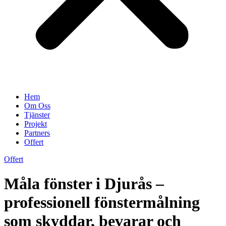
Hem
Om Oss
Tjänster
Projekt
Partners
Offert
Offert
Måla fönster i Djurås –
professionell fönstermålning
som skyddar, bevarar och