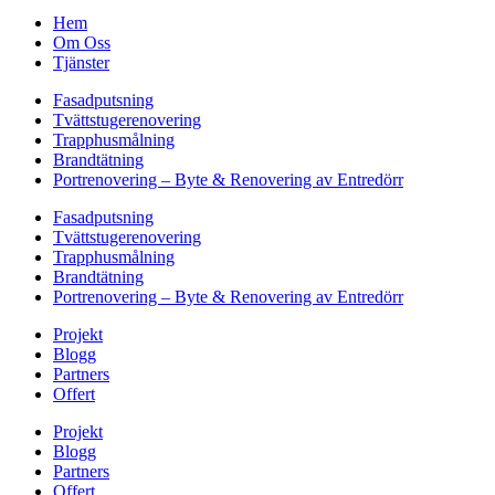
Hem
Om Oss
Tjänster
Fasadputsning
Tvättstugerenovering
Trapphusmålning
Brandtätning
Portrenovering – Byte & Renovering av Entredörr
Fasadputsning
Tvättstugerenovering
Trapphusmålning
Brandtätning
Portrenovering – Byte & Renovering av Entredörr
Projekt
Blogg
Partners
Offert
Projekt
Blogg
Partners
Offert