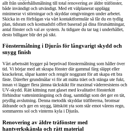
allt från underhållsmålning till total renovering av äldre träfönster,
både invändigt och utvändigt. Med ett välplanerat upplägg
minimerar vi störningar och skyddar omgivningen under arbetet.
Skicka in en förfrågan via vårt kontaktformulär så får du en tydlig
plan, tidsram och kostnadsfri offert baserad på dina förutsättningar,
antal fönster och val av system. Ju tidigare du tar tag i underhållet,
desto billigare blir det på sikt.
Fönstermålning i Djurås för långvarigt skydd och
snygg finish
Vårt arbetssätt bygger på beprövad fönstermålning som håller över
tid. Vi börjar med att skrapa fönster där gammal färg släppt eller
krackelerat, slipar kanter och rengör noggrant för att skapa ett bra
fäste. Därefter grundmålar vi för att mätta träet och stänga ute fukt,
innan vi lägger flera jämna täckskikt för maximal väderresistens och
UV-skydd. Rätt kittning runt glaset med kvalitativt fönsterkitt
förhindrar vatteninträngning och drag, samtidigt som det ger en tät,
prydlig avslutning. Denna metodik skyddar träfibrerna, bromsar
åldrande och ger en snygg, lättskött yta som står emot vårens regn,
sommarens sol och vinterns kyla i Djurås.
Renovering av äldre träfönster med
hantverkskänsla och rätt material