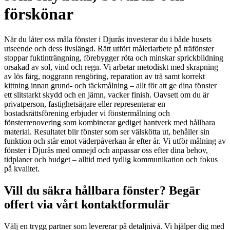
förskönar
När du låter oss måla fönster i Djurås investerar du i både husets
utseende och dess livslängd. Rätt utfört måleriarbete på träfönster
stoppar fuktinträngning, förebygger röta och minskar sprickbildning
orsakad av sol, vind och regn. Vi arbetar metodiskt med skrapning
av lös färg, noggrann rengöring, reparation av trä samt korrekt
kittning innan grund- och täckmålning – allt för att ge dina fönster
ett slitstarkt skydd och en jämn, vacker finish. Oavsett om du är
privatperson, fastighetsägare eller representerar en
bostadsrättsförening erbjuder vi fönstermålning och
fönsterrenovering som kombinerar gediget hantverk med hållbara
material. Resultatet blir fönster som ser välskötta ut, behåller sin
funktion och står emot väderpåverkan år efter år. Vi utför målning av
fönster i Djurås med omnejd och anpassar oss efter dina behov,
tidplaner och budget – alltid med tydlig kommunikation och fokus
på kvalitet.
Vill du säkra hållbara fönster? Begär
offert via vårt kontaktformulär
Välj en trygg partner som levererar på detaljnivå. Vi hjälper dig med