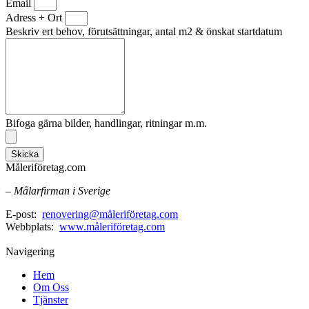
Email
Adress + Ort
Beskriv ert behov, förutsättningar, antal m2 & önskat startdatum
Bifoga gärna bilder, handlingar, ritningar m.m.
Skicka
Måleriföretag.com
– Målarfirman i Sverige
E-post:
renovering@måleriföretag.com
Webbplats:
www.måleriföretag.com
Navigering
Hem
Om Oss
Tjänster