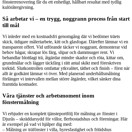
fönsterrenovering får du ett enhetligt, hållbart resultat med tydlig
kulöråtergivning.
Så arbetar vi – en trygg, noggrann process från start
till mål
Vi inleder med en kostnadsfri genomgång där vi bedömer träets
skick, tidigare måleriarbete, kitt och glasfogar. Därefter lämnar vi en
transparent offert. Vid utförande täcker vi noggrant, demonterar vid
behov bågar, skrapar lös färg, slipar och dammsuger rent. Vi
behandlar blottlagt trä, åtgärdar mindre skador och röta, kittar om,
grundmålar och lägger täckfärg i rätt antal skikt med föreskriven
torktid. Slutkontrollen omfattar ytkvalitet, täthet och finish – först när
allt är godkänt lämnar vi över. Med planerad underhållsmålning
förlänger vi intervallen mellan större åtgärder, vilket sänker dina
framtida kostnader.
Våra tjänster och arbetsmoment inom
fönstermålning
Vi erbjuder en komplett tjänsteportfölj för målning av fönster i
Djurås – skräddarsydd för villor, flerbostadshus och föreningar. Här
är exempel på vad vi hjälper dig med:
– Målning av träfönster i villa, hyresfastighet och fritidshus