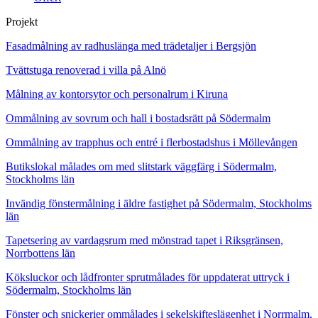
Projekt
Fasadmålning av radhuslänga med trädetaljer i Bergsjön
Tvättstuga renoverad i villa på Alnö
Målning av kontorsytor och personalrum i Kiruna
Ommålning av sovrum och hall i bostadsrätt på Södermalm
Ommålning av trapphus och entré i flerbostadshus i Möllevången
Butikslokal målades om med slitstark väggfärg i Södermalm,
Stockholms län
Invändig fönstermålning i äldre fastighet på Södermalm, Stockholms
län
Tapetsering av vardagsrum med mönstrad tapet i Riksgränsen,
Norrbottens län
Köksluckor och lådfronter sprutmålades för uppdaterat uttryck i
Södermalm, Stockholms län
Fönster och snickerier ommålades i sekelskifteslägenhet i Norrmalm,