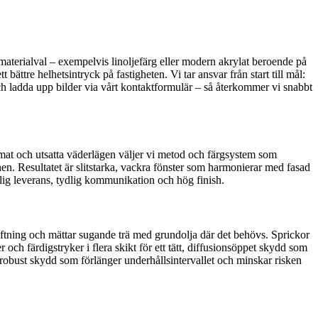
materialval – exempelvis linoljefärg eller modern akrylat beroende på
bättre helhetsintryck på fastigheten. Vi tar ansvar från start till mål:
ch ladda upp bilder via vårt kontaktformulär – så återkommer vi snabbt
imat och utsatta väderlägen väljer vi metod och färgsystem som
en. Resultatet är slitstarka, vackra fönster som harmonierar med fasad
tlig leverans, tydlig kommunikation och hög finish.
dhäftning och mättar sugande trä med grundolja där det behövs. Sprickor
r och färdigstryker i flera skikt för ett tätt, diffusionsöppet skydd som
 robust skydd som förlänger underhållsintervallet och minskar risken