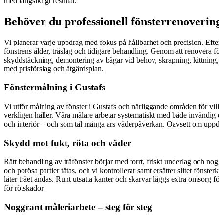
med långsiktigt resultat.
Behöver du professionell fönsterrenovering
Vi planerar varje uppdrag med fokus på hållbarhet och precision. Efter
fönstrens ålder, träslag och tidigare behandling. Genom att renovera fön
skyddstäckning, demontering av bågar vid behov, skrapning, kittning, 
med prisförslag och åtgärdsplan.
Fönstermålning i Gustafs
Vi utför målning av fönster i Gustafs och närliggande områden för vi
verkligen håller. Våra målare arbetar systematiskt med både invändig o
och interiör – och som tål många års väderpåverkan. Oavsett om uppdra
Skydd mot fukt, röta och väder
Rätt behandling av träfönster börjar med torrt, friskt underlag och nog
och porösa partier tätas, och vi kontrollerar samt ersätter slitet fönste
låter träet andas. Runt utsatta kanter och skarvar läggs extra omsorg 
för rötskador.
Noggrant måleriarbete – steg för steg