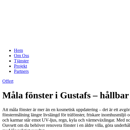
Hem
Om Oss
Tjänster
Projekt
Partners
Offert
Måla fönster i Gustafs – hållba
Att måla fönster är mer än en kosmetisk uppdatering – det är ett avgör
fönstermålning längre livslängd för träfönster, friskare inomhusmiljö o
och karmar står emot UV-ljus, regn, kyla och värmeväxlingar. Med noggr
Oavsett om du behöver renovera fönster i en äldre villa, göra underhål