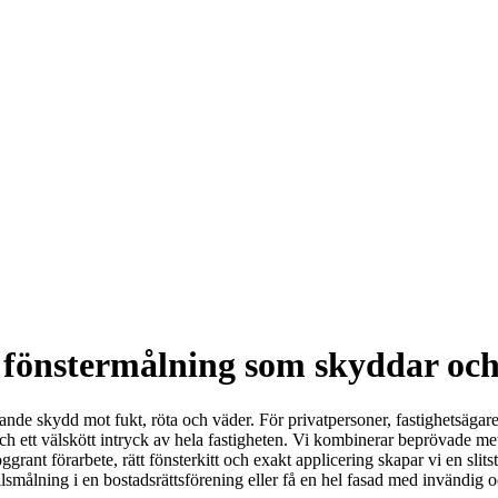
r fönstermålning som skyddar oc
ande skydd mot fukt, röta och väder. För privatpersoner, fastighetsägare
ch ett välskött intryck av hela fastigheten. Vi kombinerar beprövade met
ant förarbete, rätt fönsterkitt och exakt applicering skapar vi en slits
lsmålning i en bostadsrättsförening eller få en hel fasad med invändig o