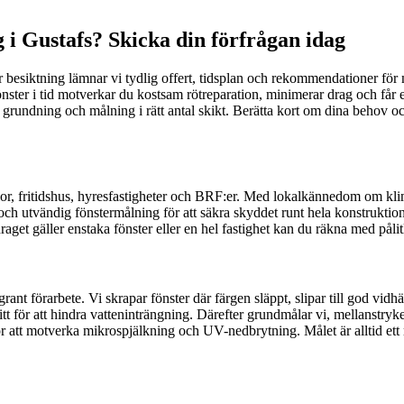
 i Gustafs? Skicka din förfrågan idag
 besiktning lämnar vi tydlig offert, tidsplan och rekommendationer för 
ster i tid motverkar du kostsam rötreparation, minimerar drag och får ett 
grundning och målning i rätt antal skikt. Berätta kort om dina behov o
llor, fritidshus, hyresfastigheter och BRF:er. Med lokalkännedom om kl
ch utvändig fönstermålning för att säkra skyddet runt hela konstruktion
get gäller enstaka fönster eller en hel fastighet kan du räkna med påli
grant förarbete. Vi skrapar fönster där färgen släppt, slipar till god vi
rkitt för att hindra vatteninträngning. Därefter grundmålar vi, mellanstryke
för att motverka mikrospjälkning och UV-nedbrytning. Målet är alltid ett