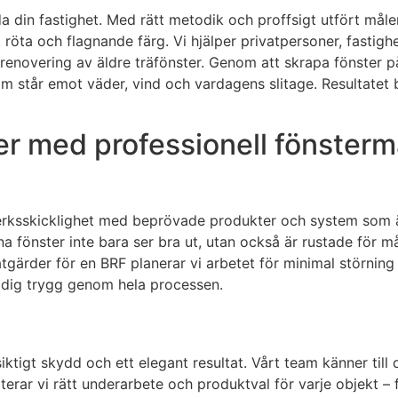
 din fastighet. Med rätt metodik och proffsigt utfört måler
, röta och flagnande färg. Vi hjälper privatpersoner, fast
enovering av äldre träfönster. Genom att skrapa fönster på 
om står emot väder, vind och vardagens slitage. Resultatet 
r med professionell fönstermå
erksskicklighet med beprövade produkter och system som är
t dina fönster inte bara ser bra ut, utan också är rustade fö
e åtgärder för en BRF planerar vi arbetet för minimal störnin
 dig trygg genom hela processen.
ktigt skydd och ett elegant resultat. Vårt team känner till
erar vi rätt underarbete och produktval för varje objekt – frå