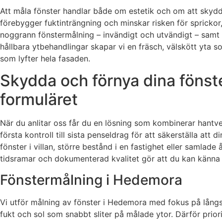
Att måla fönster handlar både om estetik och om att skydda
förebygger fuktinträngning och minskar risken för sprickor
noggrann fönstermålning – invändigt och utvändigt – samt r
hållbara ytbehandlingar skapar vi en fräsch, välskött yta s
som lyfter hela fasaden.
Skydda och förnya dina fönste
formuläret
När du anlitar oss får du en lösning som kombinerar hantv
första kontroll till sista penseldrag för att säkerställa at
fönster i villan, större bestånd i en fastighet eller samlad
tidsramar och dokumenterad kvalitet gör att du kan känna
Fönstermålning i Hedemora
Vi utför målning av fönster i Hedemora med fokus på långsi
fukt och sol som snabbt sliter på målade ytor. Därför priorit