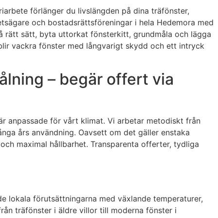
iarbete förlänger du livslängden på dina träfönster,
ighetsägare och bostadsrättsföreningar i hela Hedemora med
rätt sätt, byta uttorkat fönsterkitt, grundmåla och lägga
blir vackra fönster med långvarigt skydd och ett intryck
lning – begär offert via
 anpassade för vårt klimat. Vi arbetar metodiskt från
r många års användning. Oavsett om det gäller enstaka
g och maximal hållbarhet. Transparenta offerter, tydliga
 de lokala förutsättningarna med växlande temperaturer,
n träfönster i äldre villor till moderna fönster i