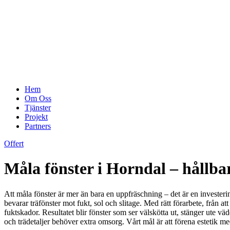
Hem
Om Oss
Tjänster
Projekt
Partners
Offert
Måla fönster i Horndal – hållba
Att måla fönster är mer än bara en uppfräschning – det är en investeri
bevarar träfönster mot fukt, sol och slitage. Med rätt förarbete, från at
fuktskador. Resultatet blir fönster som ser välskötta ut, stänger ute 
och trädetaljer behöver extra omsorg. Vårt mål är att förena estetik 