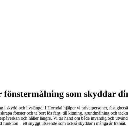
r fönstermålning som skyddar di
ng i skydd och livslängd. I Horndal hjälper vi privatpersoner, fastighe
t skrapa fönster och ta bort lös färg, till kittning, grundmålning och täck
väderpåverkan och håller längre. Vi tar hand om både invändig och utvändi
med funktion – ett snyggt utseende som också skyddar i många år framåt.