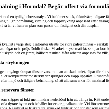
ålning i Horndal? Begär offert via formulä
i med en tydlig behovsanalys. Vi bedömer skick, fuktnivåer, tidigare fä
ning till grundmålning, kittning och toppstrykning anpassad efter träslag
rt så tar vi fram en plan som passar din fastighet och din tidsplan.
valitet i varje steg. Träfönster utsätts för stora påfrestningar – särski
ar, bågar och spröjs förblir friska. Vi arbetar systematiskt: skrapar bort 
malt skydd och ett jämnt, hållbart resultat. Våra arbeten anpassas för villa
ista strykningen
nn genomgång: skrapar fönster varsamt utan att skada träet, slipar för rät
er eller kompletterar fönsterkitt där springor och släpp uppstått. Grund
efter miljö och tidigare behandling, så att allt samverkar för maximal li
t renovera fönster
 som släpper ut fukt men hindrar nederbörd från att tränga in. Rätt unde
ofta dyrare byten och behåller husets originalkaraktär. Vid fönsterrenov
estanda. Resultatet är friskare trä, minskad fuktrisk och fönster som ser 