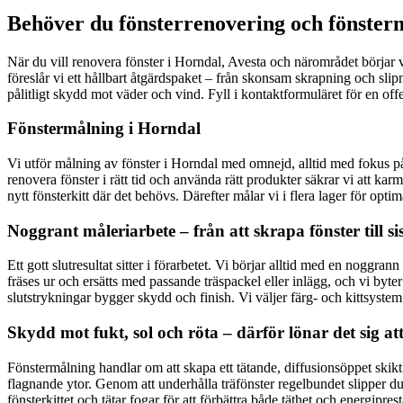
Behöver du fönsterrenovering och fönsterm
När du vill renovera fönster i Horndal, Avesta och närområdet börjar v
föreslår vi ett hållbart åtgärdspaket – från skonsam skrapning och slip
pålitligt skydd mot väder och vind. Fyll i kontaktformuläret för en offe
Fönstermålning i Horndal
Vi utför målning av fönster i Horndal med omnejd, alltid med fokus på k
renovera fönster i rätt tid och använda rätt produkter säkrar vi att karm
nytt fönsterkitt där det behövs. Därefter målar vi i flera lager för opti
Noggrant måleriarbete – från att skrapa fönster till s
Ett gott slutresultat sitter i förarbetet. Vi börjar alltid med en noggra
fräses ur och ersätts med passande träspackel eller inlägg, och vi byt
slutstrykningar bygger skydd och finish. Vi väljer färg- och kittsystem 
Skydd mot fukt, sol och röta – därför lönar det sig at
Fönstermålning handlar om att skapa ett tätande, diffusionsöppet skikt
flagnande ytor. Genom att underhålla träfönster regelbundet slipper du 
fönsterkittet och tätar fogar för att förbättra både täthet och energipr