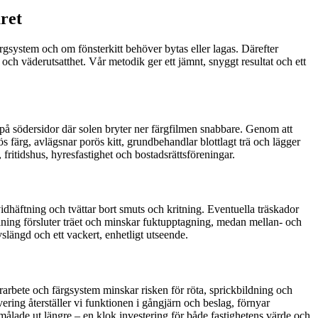
ret
rgsystem och om fönsterkitt behöver bytas eller lagas. Därefter
 och väderutsatthet. Vår metodik ger ett jämnt, snyggt resultat och ett
lt på södersidor där solen bryter ner färgfilmen snabbare. Genom att
lös färg, avlägsnar porös kitt, grundbehandlar blottlagt trä och lägger
, fritidshus, hyresfastighet och bostadsrättsföreningar.
t vidhäftning och tvättar bort smuts och kritning. Eventuella träskador
målning försluter träet och minskar fuktupptagning, medan mellan- och
vslängd och ett vackert, enhetligt utseende.
rarbete och färgsystem minskar risken för röta, sprickbildning och
ering återställer vi funktionen i gångjärn och beslag, förnyar
nymålade ut längre – en klok investering för både fastighetens värde och