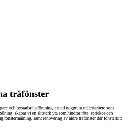
na träfönster
tsägare och bostadsrättsföreningar med noggrant måleriarbete som
målning, skapar vi en slitstark yta som hindrar röta, sprickor och
g fönstermålning, samt renovering av äldre träfönster där fönsterkitt