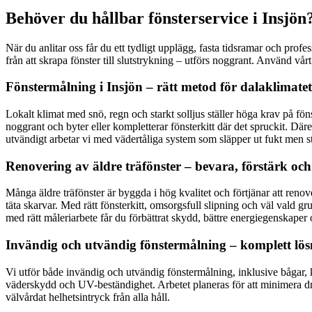
Behöver du hållbar fönsterservice i Insjön
När du anlitar oss får du ett tydligt upplägg, fasta tidsramar och profe
från att skrapa fönster till slutstrykning – utförs noggrant. Använd vå
Fönstermålning i Insjön – rätt metod för dalaklimatet
Lokalt klimat med snö, regn och starkt solljus ställer höga krav på föns
noggrant och byter eller kompletterar fönsterkitt där det spruckit. Däreft
utvändigt arbetar vi med vädertåliga system som släpper ut fukt men s
Renovering av äldre träfönster – bevara, förstärk och
Många äldre träfönster är byggda i hög kvalitet och förtjänar att renove
täta skarvar. Med rätt fönsterkitt, omsorgsfull slipning och väl vald 
med rätt måleriarbete får du förbättrat skydd, bättre energiegenskaper 
Invändig och utvändig fönstermålning – komplett lösn
Vi utför både invändig och utvändig fönstermålning, inklusive bågar, 
väderskydd och UV-beständighet. Arbetet planeras för att minimera dr
välvårdat helhetsintryck från alla håll.