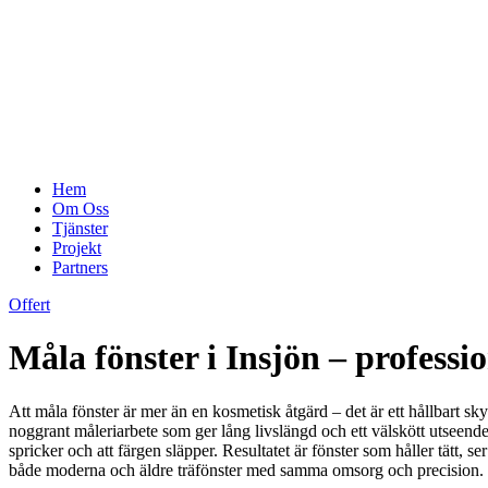
Hem
Om Oss
Tjänster
Projekt
Partners
Offert
Måla fönster i Insjön – profess
Att måla fönster är mer än en kosmetisk åtgärd – det är ett hållbart sky
noggrant måleriarbete som ger lång livslängd och ett välskött utseende. 
spricker och att färgen släpper. Resultatet är fönster som håller tätt,
både moderna och äldre träfönster med samma omsorg och precision.