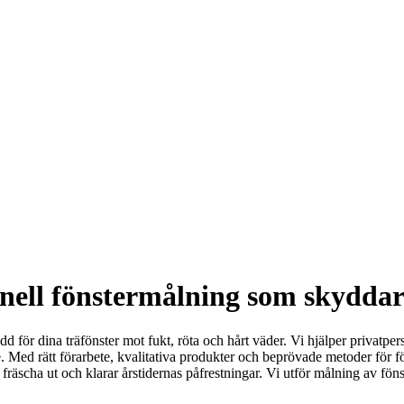
ionell fönstermålning som skydda
dd för dina träfönster mot fukt, röta och hårt väder. Vi hjälper privatpe
Med rätt förarbete, kvalitativa produkter och beprövade metoder för fönste
 ser fräscha ut och klarar årstidernas påfrestningar. Vi utför målning av 