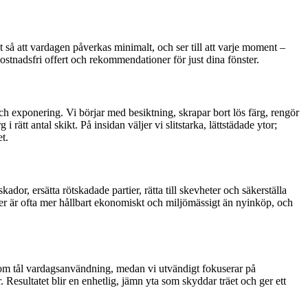
et så att vardagen påverkas minimalt, och ser till att varje moment –
kostnadsfri offert och rekommendationer för just dina fönster.
 och exponering. Vi börjar med besiktning, skrapar bort lös färg, rengör
 rätt antal skikt. På insidan väljer vi slitstarka, lättstädade ytor;
t.
dor, ersätta rötskadade partier, rätta till skevheter och säkerställa
ster är ofta mer hållbart ekonomiskt och miljömässigt än nyinköp, och
h som tål vardagsanvändning, medan vi utvändigt fokuserar på
sultatet blir en enhetlig, jämn yta som skyddar träet och ger ett