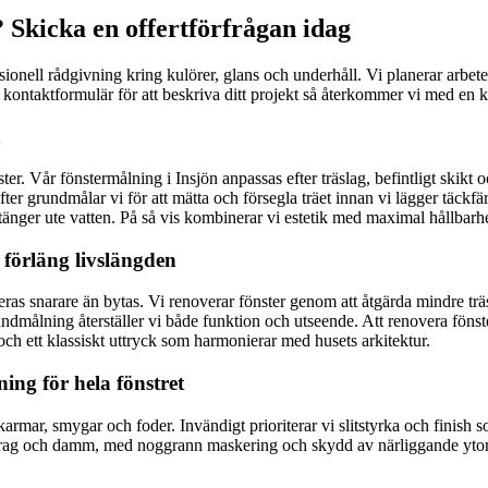
? Skicka en offertförfrågan idag
ssionell rådgivning kring kulörer, glans och underhåll. Vi planerar arbet
rt kontaktformulär för att beskriva ditt projekt så återkommer vi med en 
ter. Vår fönstermålning i Insjön anpassas efter träslag, befintligt skikt
er grundmålar vi för att mätta och försegla träet innan vi lägger täckfärg i
tänger ute vatten. På så vis kombinerar vi estetik med maximal hållbarhe
 förläng livslängden
ras snarare än bytas. Vi renoverar fönster genom att åtgärda mindre träska
grundmålning återställer vi både funktion och utseende. Att renovera fön
och ett klassiskt uttryck som harmonierar med husets arkitektur.
ing för hela fönstret
karmar, smygar och foder. Invändigt prioriterar vi slitstyrka och finis
ag och damm, med noggrann maskering och skydd av närliggande ytor. Re