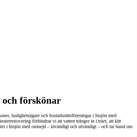
r och förskönar
rsoner, fastighetsägare och bostadsrättsföreningar i Insjön med
rrenovering förhindrar vi att vatten tränger in i träet, att kitt
fönster i Insjön med omnejd – invändigt och utvändigt – och tar hand om