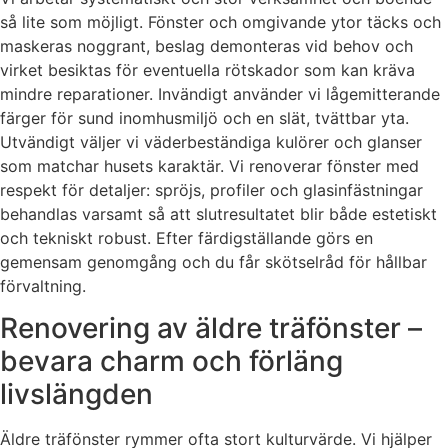
så lite som möjligt. Fönster och omgivande ytor täcks och
maskeras noggrant, beslag demonteras vid behov och
virket besiktas för eventuella rötskador som kan kräva
mindre reparationer. Invändigt använder vi lågemitterande
färger för sund inomhusmiljö och en slät, tvättbar yta.
Utvändigt väljer vi väderbeständiga kulörer och glanser
som matchar husets karaktär. Vi renoverar fönster med
respekt för detaljer: spröjs, profiler och glasinfästningar
behandlas varsamt så att slutresultatet blir både estetiskt
och tekniskt robust. Efter färdigställande görs en
gemensam genomgång och du får skötselråd för hållbar
förvaltning.
Renovering av äldre träfönster –
bevara charm och förläng
livslängden
Äldre träfönster rymmer ofta stort kulturvärde. Vi hjälper