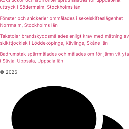
Köksluckor och lådfronter sprutmålades för uppdaterat
uttryck i Södermalm, Stockholms län
Fönster och snickerier ommålades i sekelskifteslägenhet i
Norrmalm, Stockholms län
Takstolar brandskyddsmålades enligt krav med mätning av
skikttjocklek i Löddeköpinge, Kävlinge, Skåne län
Badrumstak spärrmålades och målades om för jämn vit yta
i Sävja, Uppsala, Uppsala län
© 2026