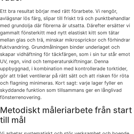
Ett bra resultat börjar med rätt förarbete. Vi rengör,
avlägsnar lös färg, slipar till friskt trä och punktbehandlar
med grundolja där fibrerna är utsatta. Därefter ersätter vi
gammalt fönsterkitt med nytt elastiskt kitt som tätar
mellan glas och trä, minskar mikrosprickor och förhindrar
fuktvandring. Grundmålningen binder underlaget och
skapar vidhäftning för täckfärgen, som i sin tur står emot
UV, regn, vind och temperaturskiftningar. Denna
uppbyggnad, i kombination med kontrollerade torktider,
gör att träet ventilerar på rätt sätt och att risken för röta
och flagning minimeras. Kort sagt: varje lager fyller en
skyddande funktion som tillsammans ger en långlivad
fönsterrenovering.
Metodiskt måleriarbete från start
till mål
Vi arbetar systematiskt och stör verksamhet och boende