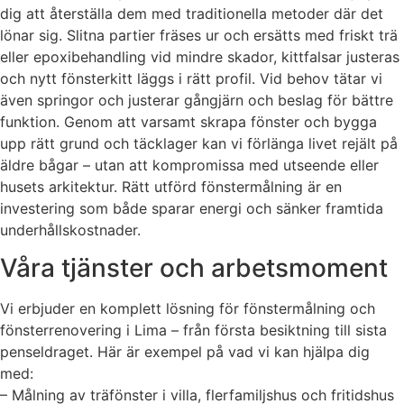
dig att återställa dem med traditionella metoder där det
lönar sig. Slitna partier fräses ur och ersätts med friskt trä
eller epoxibehandling vid mindre skador, kittfalsar justeras
och nytt fönsterkitt läggs i rätt profil. Vid behov tätar vi
även springor och justerar gångjärn och beslag för bättre
funktion. Genom att varsamt skrapa fönster och bygga
upp rätt grund och täcklager kan vi förlänga livet rejält på
äldre bågar – utan att kompromissa med utseende eller
husets arkitektur. Rätt utförd fönstermålning är en
investering som både sparar energi och sänker framtida
underhållskostnader.
Våra tjänster och arbetsmoment
Vi erbjuder en komplett lösning för fönstermålning och
fönsterrenovering i Lima – från första besiktning till sista
penseldraget. Här är exempel på vad vi kan hjälpa dig
med:
– Målning av träfönster i villa, flerfamiljshus och fritidshus