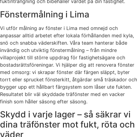
fuktinträngning och bibehåller värdet på din fastighet.
Fönstermålning i Lima
Vi utför målning av fönster i Lima med omnejd och
anpassar alltid arbetet efter lokala förhållanden med kyla,
snö och snabba väderskiften. Våra team hanterar både
invändig och utviktig fönstermålning – från mindre
villaprojekt till större uppdrag för fastighetsägare och
bostadsrättsföreningar. Vi hjälper dig att renovera fönster
med omsorg: vi skrapar fönster där färgen släppt, byter
torrt eller sprucket fönsterkitt, åtgärdar små träskador och
bygger upp ett hållbart färgsystem som låser ute fukten.
Resultatet blir väl skyddade träfönster med en vacker
finish som håller säsong efter säsong.
Skydd i varje lager – så säkrar vi
dina träfönster mot fukt, röta och
väder