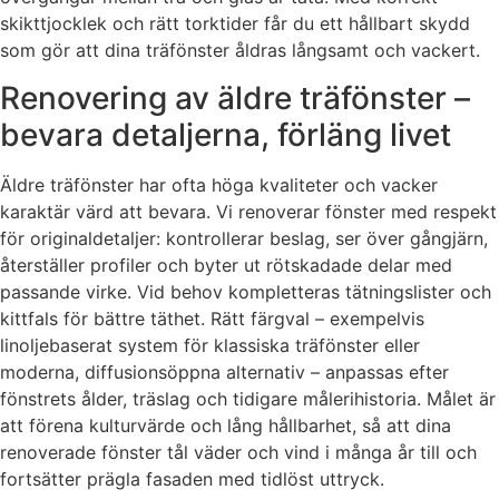
skikttjocklek och rätt torktider får du ett hållbart skydd
som gör att dina träfönster åldras långsamt och vackert.
Renovering av äldre träfönster –
bevara detaljerna, förläng livet
Äldre träfönster har ofta höga kvaliteter och vacker
karaktär värd att bevara. Vi renoverar fönster med respekt
för originaldetaljer: kontrollerar beslag, ser över gångjärn,
återställer profiler och byter ut rötskadade delar med
passande virke. Vid behov kompletteras tätningslister och
kittfals för bättre täthet. Rätt färgval – exempelvis
linoljebaserat system för klassiska träfönster eller
moderna, diffusionsöppna alternativ – anpassas efter
fönstrets ålder, träslag och tidigare målerihistoria. Målet är
att förena kulturvärde och lång hållbarhet, så att dina
renoverade fönster tål väder och vind i många år till och
fortsätter prägla fasaden med tidlöst uttryck.