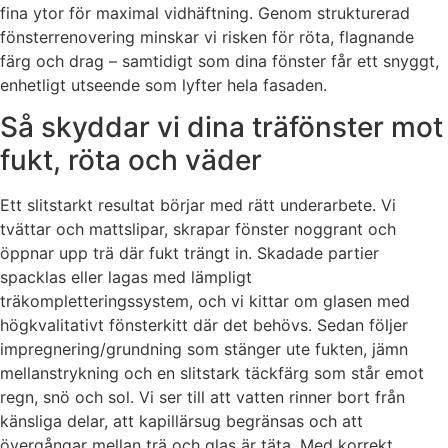
fina ytor för maximal vidhäftning. Genom strukturerad
fönsterrenovering minskar vi risken för röta, flagnande
färg och drag – samtidigt som dina fönster får ett snyggt,
enhetligt utseende som lyfter hela fasaden.
Så skyddar vi dina träfönster mot
fukt, röta och väder
Ett slitstarkt resultat börjar med rätt underarbete. Vi
tvättar och mattslipar, skrapar fönster noggrant och
öppnar upp trä där fukt trängt in. Skadade partier
spacklas eller lagas med lämpligt
träkompletteringssystem, och vi kittar om glasen med
högkvalitativt fönsterkitt där det behövs. Sedan följer
impregnering/grundning som stänger ute fukten, jämn
mellanstrykning och en slitstark täckfärg som står emot
regn, snö och sol. Vi ser till att vatten rinner bort från
känsliga delar, att kapillärsug begränsas och att
övergångar mellan trä och glas är täta. Med korrekt