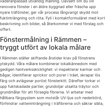
väderanpassad utvändig målning. Oavsett om du vill
renovera fönster i en äldre byggnad eller fräscha upp
nyare träfönster, ger vår process långvarigt skydd mot
fuktinträngning och röta. Fyll i kontaktformuläret med kort
beskrivning och bilder, så återkommer vi med förslag och
offert.
Fönstermålning i Rämmen –
tryggt utfört av lokala målare
I Rämmen ställer skiftande årstider krav på fönstrens
ytskydd. Våra målare kombinerar lokalkännedom med
gedigen hantverksskicklighet: vi inspekterar karmar och
bågar, identifierar sprickor och porer i träet, skrapar lös
färg och avlägsnar poröst fönsterkitt. Därefter torkar vi
upp fuktskadade partier, grundoljar utsatta träytor och
grundmålar för att försegla fibrerna. Vi arbetar med
hållbara färgsystem som motstår UV-ljus och nederbörd,
förhindrar vatteninträngning i träfibrerna och säkrar släta,