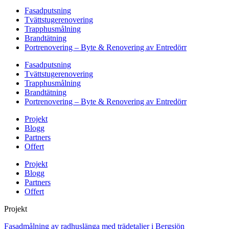
Fasadputsning
Tvättstugerenovering
Trapphusmålning
Brandtätning
Portrenovering – Byte & Renovering av Entredörr
Fasadputsning
Tvättstugerenovering
Trapphusmålning
Brandtätning
Portrenovering – Byte & Renovering av Entredörr
Projekt
Blogg
Partners
Offert
Projekt
Blogg
Partners
Offert
Projekt
Fasadmålning av radhuslänga med trädetaljer i Bergsjön