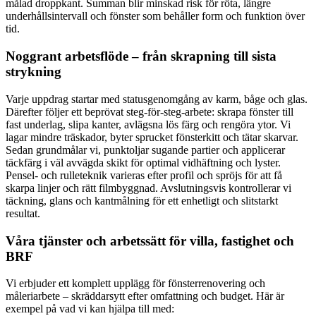
målad droppkant. Summan blir minskad risk för röta, längre
underhållsintervall och fönster som behåller form och funktion över
tid.
Noggrant arbetsflöde – från skrapning till sista
strykning
Varje uppdrag startar med statusgenomgång av karm, båge och glas.
Därefter följer ett beprövat steg-för-steg-arbete: skrapa fönster till
fast underlag, slipa kanter, avlägsna lös färg och rengöra ytor. Vi
lagar mindre träskador, byter sprucket fönsterkitt och tätar skarvar.
Sedan grundmålar vi, punktoljar sugande partier och applicerar
täckfärg i väl avvägda skikt för optimal vidhäftning och lyster.
Pensel- och rulleteknik varieras efter profil och spröjs för att få
skarpa linjer och rätt filmbyggnad. Avslutningsvis kontrollerar vi
täckning, glans och kantmålning för ett enhetligt och slitstarkt
resultat.
Våra tjänster och arbetssätt för villa, fastighet och
BRF
Vi erbjuder ett komplett upplägg för fönsterrenovering och
måleriarbete – skräddarsytt efter omfattning och budget. Här är
exempel på vad vi kan hjälpa till med: