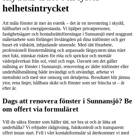
helhetsintrycket
Att måla fönster är mer än estetik – det är en investering i skydd,
hållbarhet och energiprestanda. Vi hjälper privatpersoner,
fastighetsägare och bostadsrättsföreningar i Sunnansjö med noggrant
måleriarbete som förlänger livslängden på dina träfönster och ger
huset ett välskött, inbjudande utseende. Med rätt förarbete,
professionell fönstermålning och anpassade färgsystem tätas träet
mot fukt, minskar risken för röta och sprickor och motstår
väderpåverkan från sol, vind och regn. Oavsett om det gäller
målning av fönster i Sunnansjö, renovering av äldre träfönster eller
underhållsmålning både invändigt och utvändigt, arbetar vi
metodiskt och med stor omsorg om detaljerna. Resultatet blir jämna
ytor, rena linjer, hållbara skikt och fönster som ser fräscha ut – år
efter år.
Dags att renovera fönster i Sunnansjö? Be
om offert via formuläret
Vill du säkra fönster som håller tätt, ser bra ut och är lätta att
underhålla? Vi erbjuder rådgivning, fuktkontroll och transparent
offert innan start. Fyll i vårt kontaktformulär så återkommer vi med