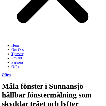
Hem
Om Oss
Tjänster
Projekt
Partners
Offert
Offert
Måla fönster i Sunnansjö –
hållbar fönstermålning som
skyddar träet och lyfter