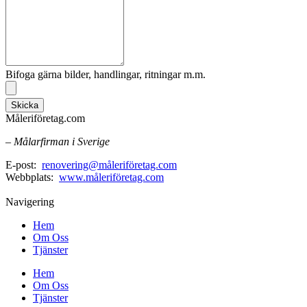
Bifoga gärna bilder, handlingar, ritningar m.m.
Skicka
Måleriföretag.com
– Målarfirman i Sverige
E-post:
renovering@måleriföretag.com
Webbplats:
www.måleriföretag.com
Navigering
Hem
Om Oss
Tjänster
Hem
Om Oss
Tjänster