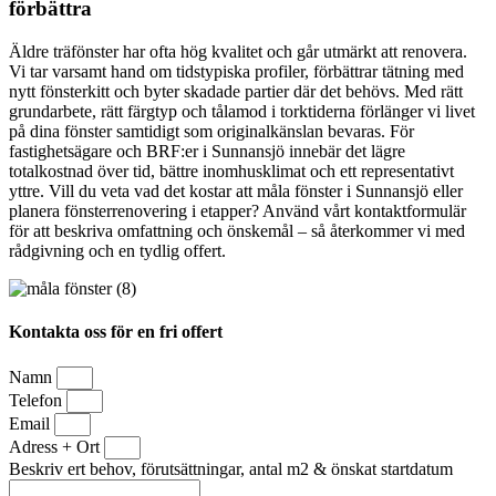
förbättra
Äldre träfönster har ofta hög kvalitet och går utmärkt att renovera.
Vi tar varsamt hand om tidstypiska profiler, förbättrar tätning med
nytt fönsterkitt och byter skadade partier där det behövs. Med rätt
grundarbete, rätt färgtyp och tålamod i torktiderna förlänger vi livet
på dina fönster samtidigt som originalkänslan bevaras. För
fastighetsägare och BRF:er i Sunnansjö innebär det lägre
totalkostnad över tid, bättre inomhusklimat och ett representativt
yttre. Vill du veta vad det kostar att måla fönster i Sunnansjö eller
planera fönsterrenovering i etapper? Använd vårt kontaktformulär
för att beskriva omfattning och önskemål – så återkommer vi med
rådgivning och en tydlig offert.
Kontakta oss för en fri offert
Namn
Telefon
Email
Adress + Ort
Beskriv ert behov, förutsättningar, antal m2 & önskat startdatum