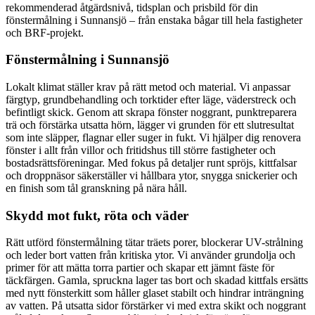
rekommenderad åtgärdsnivå, tidsplan och prisbild för din
fönstermålning i Sunnansjö – från enstaka bågar till hela fastigheter
och BRF-projekt.
Fönstermålning i Sunnansjö
Lokalt klimat ställer krav på rätt metod och material. Vi anpassar
färgtyp, grundbehandling och torktider efter läge, väderstreck och
befintligt skick. Genom att skrapa fönster noggrant, punktreparera
trä och förstärka utsatta hörn, lägger vi grunden för ett slutresultat
som inte släpper, flagnar eller suger in fukt. Vi hjälper dig renovera
fönster i allt från villor och fritidshus till större fastigheter och
bostadsrättsföreningar. Med fokus på detaljer runt spröjs, kittfalsar
och droppnäsor säkerställer vi hållbara ytor, snygga snickerier och
en finish som tål granskning på nära håll.
Skydd mot fukt, röta och väder
Rätt utförd fönstermålning tätar träets porer, blockerar UV-strålning
och leder bort vatten från kritiska ytor. Vi använder grundolja och
primer för att mätta torra partier och skapar ett jämnt fäste för
täckfärgen. Gamla, spruckna lager tas bort och skadad kittfals ersätts
med nytt fönsterkitt som håller glaset stabilt och hindrar inträngning
av vatten. På utsatta sidor förstärker vi med extra skikt och noggrant