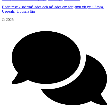
Badrumstak spärrmålades och målades om för jämn vit yta i Sävja,
Uppsala, Uppsala län
© 2026