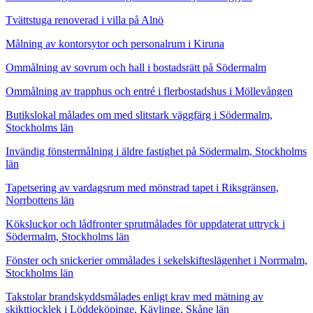
Tvättstuga renoverad i villa på Alnö
Målning av kontorsytor och personalrum i Kiruna
Ommålning av sovrum och hall i bostadsrätt på Södermalm
Ommålning av trapphus och entré i flerbostadshus i Möllevången
Butikslokal målades om med slitstark väggfärg i Södermalm,
Stockholms län
Invändig fönstermålning i äldre fastighet på Södermalm, Stockholms
län
Tapetsering av vardagsrum med mönstrad tapet i Riksgränsen,
Norrbottens län
Köksluckor och lådfronter sprutmålades för uppdaterat uttryck i
Södermalm, Stockholms län
Fönster och snickerier ommålades i sekelskifteslägenhet i Norrmalm,
Stockholms län
Takstolar brandskyddsmålades enligt krav med mätning av
skikttjocklek i Löddeköpinge, Kävlinge, Skåne län