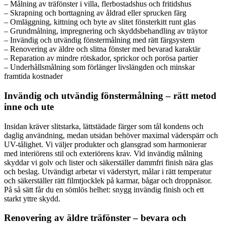
– Målning av träfönster i villa, flerbostadshus och fritidshus
– Skrapning och borttagning av åldrad eller sprucken färg
– Omläggning, kittning och byte av slitet fönsterkitt runt glas
– Grundmålning, impregnering och skyddsbehandling av träytor
– Invändig och utvändig fönstermålning med rätt färgsystem
– Renovering av äldre och slitna fönster med bevarad karaktär
– Reparation av mindre rötskador, sprickor och porösa partier
– Underhållsmålning som förlänger livslängden och minskar
framtida kostnader
Invändig och utvändig fönstermålning – rätt metod
inne och ute
Insidan kräver slitstarka, lättstädade färger som tål kondens och
daglig användning, medan utsidan behöver maximal väderspärr och
UV-tålighet. Vi väljer produkter och glansgrad som harmonierar
med interiörens stil och exteriörens krav. Vid invändig målning
skyddar vi golv och lister och säkerställer dammfri finish nära glas
och beslag. Utvändigt arbetar vi väderstyrt, målar i rätt temperatur
och säkerställer rätt filmtjocklek på karmar, bågar och droppnäsor.
På så sätt får du en sömlös helhet: snygg invändig finish och ett
starkt yttre skydd.
Renovering av äldre träfönster – bevara och