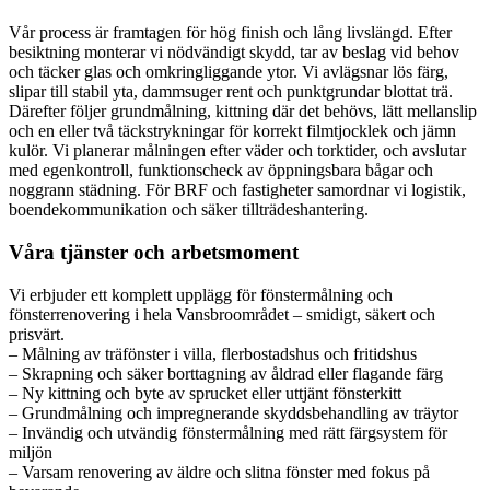
Vår process är framtagen för hög finish och lång livslängd. Efter
besiktning monterar vi nödvändigt skydd, tar av beslag vid behov
och täcker glas och omkringliggande ytor. Vi avlägsnar lös färg,
slipar till stabil yta, dammsuger rent och punktgrundar blottat trä.
Därefter följer grundmålning, kittning där det behövs, lätt mellanslip
och en eller två täckstrykningar för korrekt filmtjocklek och jämn
kulör. Vi planerar målningen efter väder och torktider, och avslutar
med egenkontroll, funktionscheck av öppningsbara bågar och
noggrann städning. För BRF och fastigheter samordnar vi logistik,
boendekommunikation och säker tillträdeshantering.
Våra tjänster och arbetsmoment
Vi erbjuder ett komplett upplägg för fönstermålning och
fönsterrenovering i hela Vansbroområdet – smidigt, säkert och
prisvärt.
– Målning av träfönster i villa, flerbostadshus och fritidshus
– Skrapning och säker borttagning av åldrad eller flagande färg
– Ny kittning och byte av sprucket eller uttjänt fönsterkitt
– Grundmålning och impregnerande skyddsbehandling av träytor
– Invändig och utvändig fönstermålning med rätt färgsystem för
miljön
– Varsam renovering av äldre och slitna fönster med fokus på