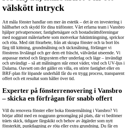
välskött intryck
Att måla fönster handlar om mer än estetik – det är en investering i
hållbarhet och skydd för dina träfönster. Vårt erfarna team i Vansbro
hjälper privatpersoner, fastighetsägare och bostadsrättsföreningar
med noggrant måleriarbete som motverkar fuktinträngning, sprickor
och röta. Med rätt förarbete, från att skrapa fönster och ta bort lös
färg till kittning, grundmålning och täckmålning, förlänger vi
fönstrens livslängd och ger dem ett fräscht, välvårdat utseende. Vi
anpassar metod och färgsystem efter underlag och läge – invändigt
och utvändigt – så att målningen står emot väder, vind och UV-ljus i
Dalarna. Oavsett om det gäller en villa, en större fastighet eller en
BRF-plan för löpande underhåll får du en trygg process, transparent
offert och ett resultat som håller över tid.
Experter på fönsterrenovering i Vansbro
– skicka en förfrågan för snabb offert
Vill du renovera fönster eller boka fönstermålning i Vansbro? Vi
börjar alltid med en noggrann genomgång på plats, där vi bedömer
träets skick, tidigare färgskikt och behov av åtgärder som nytt
fönsterkitt, punktlagning av röta eller extra grundning. Du får en