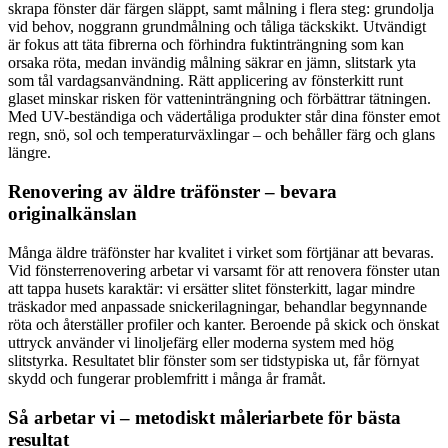
skrapa fönster där färgen släppt, samt målning i flera steg: grundolja
vid behov, noggrann grundmålning och tåliga täckskikt. Utvändigt
är fokus att täta fibrerna och förhindra fuktinträngning som kan
orsaka röta, medan invändig målning säkrar en jämn, slitstark yta
som tål vardagsanvändning. Rätt applicering av fönsterkitt runt
glaset minskar risken för vatteninträngning och förbättrar tätningen.
Med UV-beständiga och vädertåliga produkter står dina fönster emot
regn, snö, sol och temperaturväxlingar – och behåller färg och glans
längre.
Renovering av äldre träfönster – bevara
originalkänslan
Många äldre träfönster har kvalitet i virket som förtjänar att bevaras.
Vid fönsterrenovering arbetar vi varsamt för att renovera fönster utan
att tappa husets karaktär: vi ersätter slitet fönsterkitt, lagar mindre
träskador med anpassade snickerilagningar, behandlar begynnande
röta och återställer profiler och kanter. Beroende på skick och önskat
uttryck använder vi linoljefärg eller moderna system med hög
slitstyrka. Resultatet blir fönster som ser tidstypiska ut, får förnyat
skydd och fungerar problemfritt i många år framåt.
Så arbetar vi – metodiskt måleriarbete för bästa
resultat