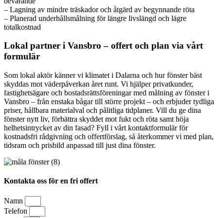
bevarande
– Lagning av mindre träskador och åtgärd av begynnande röta
– Planerad underhållsmålning för längre livslängd och lägre
totalkostnad
Lokal partner i Vansbro – offert och plan via vårt
formulär
Som lokal aktör känner vi klimatet i Dalarna och hur fönster bäst
skyddas mot väderpåverkan året runt. Vi hjälper privatkunder,
fastighetsägare och bostadsrättsföreningar med målning av fönster i
Vansbro – från enstaka bågar till större projekt – och erbjuder tydliga
priser, hållbara materialval och pålitliga tidplaner. Vill du ge dina
fönster nytt liv, förbättra skyddet mot fukt och röta samt höja
helhetsintrycket av din fasad? Fyll i vårt kontaktformulär för
kostnadsfri rådgivning och offertförslag, så återkommer vi med plan,
tidsram och prisbild anpassad till just dina fönster.
Kontakta oss för en fri offert
Namn
Telefon