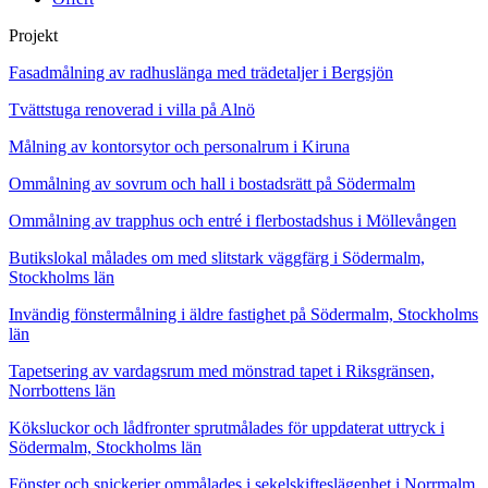
Projekt
Fasadmålning av radhuslänga med trädetaljer i Bergsjön
Tvättstuga renoverad i villa på Alnö
Målning av kontorsytor och personalrum i Kiruna
Ommålning av sovrum och hall i bostadsrätt på Södermalm
Ommålning av trapphus och entré i flerbostadshus i Möllevången
Butikslokal målades om med slitstark väggfärg i Södermalm,
Stockholms län
Invändig fönstermålning i äldre fastighet på Södermalm, Stockholms
län
Tapetsering av vardagsrum med mönstrad tapet i Riksgränsen,
Norrbottens län
Köksluckor och lådfronter sprutmålades för uppdaterat uttryck i
Södermalm, Stockholms län
Fönster och snickerier ommålades i sekelskifteslägenhet i Norrmalm,