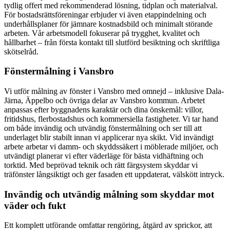
tydlig offert med rekommenderad lösning, tidplan och materialval.
För bostadsrättsföreningar erbjuder vi även etappindelning och
underhållsplaner för jämnare kostnadsbild och minimalt störande
arbeten. Vår arbetsmodell fokuserar på trygghet, kvalitet och
hållbarhet – från första kontakt till slutförd besiktning och skriftliga
skötselråd.
Fönstermålning i Vansbro
Vi utför målning av fönster i Vansbro med omnejd – inklusive Dala-
Järna, Äppelbo och övriga delar av Vansbro kommun. Arbetet
anpassas efter byggnadens karaktär och dina önskemål: villor,
fritidshus, flerbostadshus och kommersiella fastigheter. Vi tar hand
om både invändig och utvändig fönstermålning och ser till att
underlaget blir stabilt innan vi applicerar nya skikt. Vid invändigt
arbete arbetar vi damm- och skyddssäkert i möblerade miljöer, och
utvändigt planerar vi efter väderläge för bästa vidhäftning och
torktid. Med beprövad teknik och rätt färgsystem skyddar vi
träfönster långsiktigt och ger fasaden ett uppdaterat, välskött intryck.
Invändig och utvändig målning som skyddar mot
väder och fukt
Ett komplett utförande omfattar rengöring, åtgärd av sprickor, att