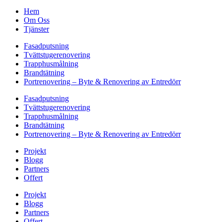
Hem
Om Oss
Tjänster
Fasadputsning
Tvättstugerenovering
Trapphusmålning
Brandtätning
Portrenovering – Byte & Renovering av Entredörr
Fasadputsning
Tvättstugerenovering
Trapphusmålning
Brandtätning
Portrenovering – Byte & Renovering av Entredörr
Projekt
Blogg
Partners
Offert
Projekt
Blogg
Partners
Offert