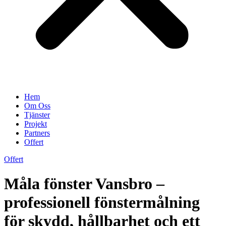
Hem
Om Oss
Tjänster
Projekt
Partners
Offert
Offert
Måla fönster Vansbro –
professionell fönstermålning
för skydd, hållbarhet och ett