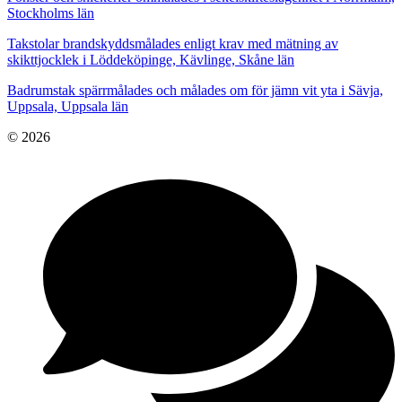
Stockholms län
Takstolar brandskyddsmålades enligt krav med mätning av
skikttjocklek i Löddeköpinge, Kävlinge, Skåne län
Badrumstak spärrmålades och målades om för jämn vit yta i Sävja,
Uppsala, Uppsala län
© 2026