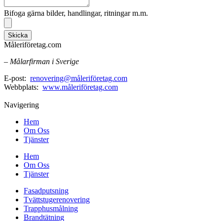
Bifoga gärna bilder, handlingar, ritningar m.m.
Skicka
Måleriföretag.com
– Målarfirman i Sverige
E-post:
renovering@måleriföretag.com
Webbplats:
www.måleriföretag.com
Navigering
Hem
Om Oss
Tjänster
Hem
Om Oss
Tjänster
Fasadputsning
Tvättstugerenovering
Trapphusmålning
Brandtätning