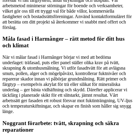
föreslår vi rätt färgsystem, antal strykningar och tidsplan. Vår
arbetsmetod minimerar störningar för boende och verksamheter,
vilket gör oss till ett tryggt val för både villor, kommersiella
fastigheter och bostadsrättsföreningar. Använd kontaktformuläret för
att berätta om ditt projekt så återkommer vi snabbt med offert och
förslag.
Måla fasad i Harmånger – rätt metod för ditt hus
och klimat
När vi målar fasad i Harmånger börjar vi med att bedöma
underlaget: träfasad, puts eller panel ställer olika krav på tvätt,
skrapning & utomhusmålning. Vi utför fasadtvätt för att avlägsna
smuts, pollen, alger och mögelpåväxt, kontrollerar fuktnivåer och
reparerar skador innan vi påbörjar grundmålning. Rätt primer och
färgtyp – exempelvis akrylat för trä eller silikat för mineraliska
underlag – ger bästa vidhäftning och skydd. Därefter applicerar vi
täckfärg i planerade skikt för ett slitstarkt, jämnt resultat. Vårt
arbetssätt ger fasaden ett robust försvar mot fuktinträngning, UV-ljus
och temperaturskiftningar, och skapar en finish som håller sig snygg
länge.
Noggrant förarbete: tvätt, skrapning och säkra
reparationer