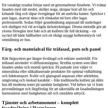
Ett varaktigt resultat börjar med ett genomarbetat förarbete. Vi tvättar
fasaden med rätt medel, sköljer noga, skrapar bort all lös och
kritande färg och slipar övergångar för att undvika kanter. Sprickor i
puts lagas, skarvar tätas och rötskadat trä byts eller lagas
professionellt. Sedan följer grundmålning anpassad till underlaget
och slutligen två väl avvägda täckstrykningar. Denna metodik gör att
ytorna förseglas mot fukt och att kulören får full täckning – en
nyckel till både hållbarhet och ett riktigt snyggt helhetsintryck vid
ommålning av hus.
Färg- och materialval för träfasad, puts och panel
Rätt färgsystem ger längre livslängd och enklare underhåll. För
träfasad använder vi diffusionsöppna, flexibla system som låter
fasaden andas och motstå sprickor. På putsade ytor väljer vi
mineraliska eller silikatbaserade produkter för optimal vidhäftning
och fukttransport. Kulör och glansgrad anpassas efter arkitektur,
omgivning och önskad karaktär – från traditionella kulörer på äldre
hus till moderna toner på samtida fastigheter. Vid behov tar vi fram
provmålningar och färgförslag för att säkerställa att fasadmålningen
harmonierar med fastighetens stil och områdets uttryck.
Tjänster och arbetsmoment – komplett
fasadmålning i Harmånger