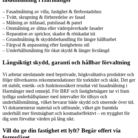
– Fasadmålning av villa, fastighet & flerbostadshus
– Tvätt, skrapning & förberedelse av fasad
– Målning av träfasad, putsfasad & panel
– Ommålning av slitna eller väderpåverkade fasader
– Reparation av sprickor, skador & rötskadat trä
– Grundmålning & skyddsbehandling för längre hållbarhet
– Färgval & anpassning efter fastighetens stil
– Underhållsmålning för ökat skydd & längre livslängd
Långsiktigt skydd, garanti och hållbar förvaltning
Vi arbetar uteslutande med beprövade, högkvalitativa produkter och
följer tillverkarens rekommendationer för torktider och skikt. Det ger
ett stabilt, estetik- och funktionssäkert resultat vid fasadmålning i
Harmånger med omnejd. För BRF och fastighetsägare tar vi fram
tydliga underhållsplaner med intervaller för tillsyn och
underhållsmålning, vilket bevarar både skydd och utseende över tid.
Vi dokumenterar material och utförande, vilket gör framtida
underhåll mer förutsägbart och kostnadseffektivt – en trygghet för
dig som förvaltar värden på lång sikt.
Vill du ge din fastighet ett lyft? Begär offert via
formuläret