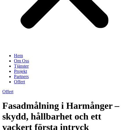
Hem
Om Oss
Tjänster
Projekt
Partners
Offert
Offert
Fasadmålning i Harmånger –
skydd, hållbarhet och ett
vackert första intryck