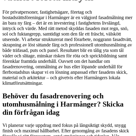
För privatpersoner, fastighetsägare, företag och
bostadsrättsföreningar i Harmånger är en välgjord fasadmålning mer
än bara ny färg – det är en investering i fastighetens livslängd,
intryck och värde. Med rätt metod skyddas fasaden mot regn, snö,
sol och fuktangrepp, samtidigt som den får ett fräscht, välskött
utseende. Vi arbetar strukturerat med förarbete, noggrann fasadtvätt,
skrapning av löst sittande färg och professionell utomhusmålning av
både träfasad, puts och panel. Resultatet blir en tålig yta som tål
väder och slitage, minskar risken för röta och sprickbildning samt
förenklar framtida underhåll. Oavsett om det handlar om
fasadrenovering, ommålning av hus eller löpande underhåll för
flerbostadshus skapar vi en lösning anpassad efter fasadens skick,
material och arkitektur – och givetvis efter Harmångers lokala
klimatförutsättningar.
Behöver du fasadrenovering och
utomhusmålning i Harmånger? Skicka
din förfrågan idag
Vi planerar varje uppdrag med fokus på långsiktigt skydd, snygg
finish och maximal hållbarhet. Efter genomgång av fasadens skick