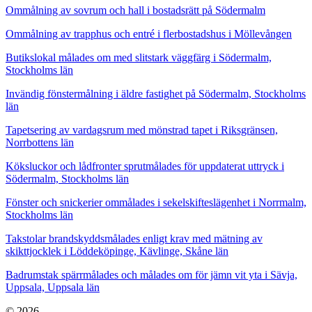
Ommålning av sovrum och hall i bostadsrätt på Södermalm
Ommålning av trapphus och entré i flerbostadshus i Möllevången
Butikslokal målades om med slitstark väggfärg i Södermalm,
Stockholms län
Invändig fönstermålning i äldre fastighet på Södermalm, Stockholms
län
Tapetsering av vardagsrum med mönstrad tapet i Riksgränsen,
Norrbottens län
Köksluckor och lådfronter sprutmålades för uppdaterat uttryck i
Södermalm, Stockholms län
Fönster och snickerier ommålades i sekelskifteslägenhet i Norrmalm,
Stockholms län
Takstolar brandskyddsmålades enligt krav med mätning av
skikttjocklek i Löddeköpinge, Kävlinge, Skåne län
Badrumstak spärrmålades och målades om för jämn vit yta i Sävja,
Uppsala, Uppsala län
© 2026