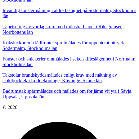
Invändig fönstermålning i äldre fastighet på Södermalm, Stockholms
län
Tapetsering av vardagsrum med mönstrad tapet i Riksgränsen,
Norrbottens län
Köksluckor och lådfronter sprutmålades för uppdaterat uttryck i
Södermalm, Stockholms län
Fönster och snickerier ommålades i sekelskifteslägenhet i Norrmalm,
Stockholms län
Takstolar brandskyddsmålades enligt krav med mätning av
skikttjocklek i Löddeköpinge, Kävlinge, Skåne län
Badrumstak spärrmålades och målades om för jämn vit yta i Sävja,
Uppsala, Uppsala län
© 2026