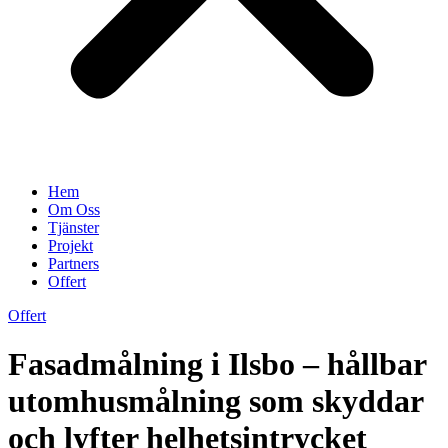
Hem
Om Oss
Tjänster
Projekt
Partners
Offert
Offert
Fasadmålning i Ilsbo – hållbar
utomhusmålning som skyddar
och lyfter helhetsintrycket