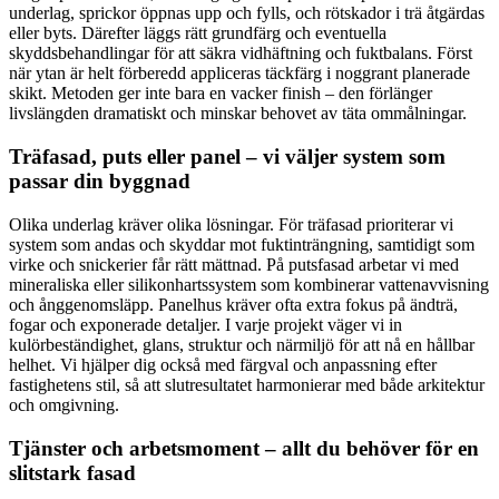
underlag, sprickor öppnas upp och fylls, och rötskador i trä åtgärdas
eller byts. Därefter läggs rätt grundfärg och eventuella
skyddsbehandlingar för att säkra vidhäftning och fuktbalans. Först
när ytan är helt förberedd appliceras täckfärg i noggrant planerade
skikt. Metoden ger inte bara en vacker finish – den förlänger
livslängden dramatiskt och minskar behovet av täta ommålningar.
Träfasad, puts eller panel – vi väljer system som
passar din byggnad
Olika underlag kräver olika lösningar. För träfasad prioriterar vi
system som andas och skyddar mot fuktinträngning, samtidigt som
virke och snickerier får rätt mättnad. På putsfasad arbetar vi med
mineraliska eller silikonhartssystem som kombinerar vattenavvisning
och ånggenomsläpp. Panelhus kräver ofta extra fokus på ändträ,
fogar och exponerade detaljer. I varje projekt väger vi in
kulörbeständighet, glans, struktur och närmiljö för att nå en hållbar
helhet. Vi hjälper dig också med färgval och anpassning efter
fastighetens stil, så att slutresultatet harmonierar med både arkitektur
och omgivning.
Tjänster och arbetsmoment – allt du behöver för en
slitstark fasad