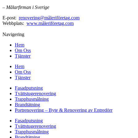
– Målarfirman i Sverige
E-post:
renovering@måleriföretag.com
Webbplats:
www.måleriföretag.com
Navigering
Hem
Om Oss
Tjänster
Hem
Om Oss
Tjänster
Fasadputsning
Tvättstugerenovering
Trapphusmålning
Brandtätning
Portrenovering – Byte & Renovering av Entredörr
Fasadputsning
Tvättstugerenovering
Trapphusmålning
Brandtätning