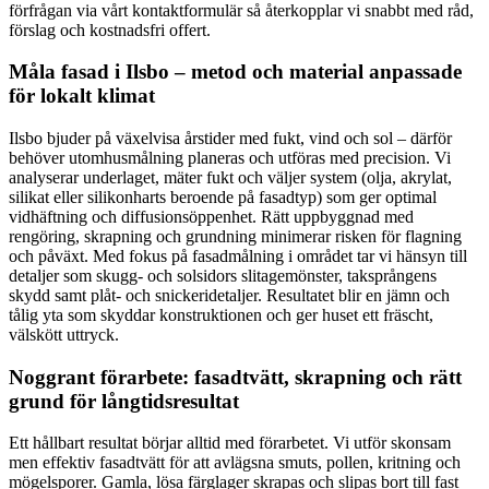
förfrågan via vårt kontaktformulär så återkopplar vi snabbt med råd,
förslag och kostnadsfri offert.
Måla fasad i Ilsbo – metod och material anpassade
för lokalt klimat
Ilsbo bjuder på växelvisa årstider med fukt, vind och sol – därför
behöver utomhusmålning planeras och utföras med precision. Vi
analyserar underlaget, mäter fukt och väljer system (olja, akrylat,
silikat eller silikonharts beroende på fasadtyp) som ger optimal
vidhäftning och diffusionsöppenhet. Rätt uppbyggnad med
rengöring, skrapning och grundning minimerar risken för flagning
och påväxt. Med fokus på fasadmålning i området tar vi hänsyn till
detaljer som skugg- och solsidors slitagemönster, taksprångens
skydd samt plåt- och snickeridetaljer. Resultatet blir en jämn och
tålig yta som skyddar konstruktionen och ger huset ett fräscht,
välskött uttryck.
Noggrant förarbete: fasadtvätt, skrapning och rätt
grund för långtidsresultat
Ett hållbart resultat börjar alltid med förarbetet. Vi utför skonsam
men effektiv fasadtvätt för att avlägsna smuts, pollen, kritning och
mögelsporer. Gamla, lösa färglager skrapas och slipas bort till fast