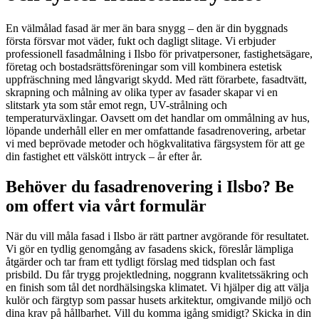
En välmålad fasad är mer än bara snygg – den är din byggnads
första försvar mot väder, fukt och dagligt slitage. Vi erbjuder
professionell fasadmålning i Ilsbo för privatpersoner, fastighetsägare,
företag och bostadsrättsföreningar som vill kombinera estetisk
uppfräschning med långvarigt skydd. Med rätt förarbete, fasadtvätt,
skrapning och målning av olika typer av fasader skapar vi en
slitstark yta som står emot regn, UV-strålning och
temperaturväxlingar. Oavsett om det handlar om ommålning av hus,
löpande underhåll eller en mer omfattande fasadrenovering, arbetar
vi med beprövade metoder och högkvalitativa färgsystem för att ge
din fastighet ett välskött intryck – år efter år.
Behöver du fasadrenovering i Ilsbo? Be
om offert via vårt formulär
När du vill måla fasad i Ilsbo är rätt partner avgörande för resultatet.
Vi gör en tydlig genomgång av fasadens skick, föreslår lämpliga
åtgärder och tar fram ett tydligt förslag med tidsplan och fast
prisbild. Du får trygg projektledning, noggrann kvalitetssäkring och
en finish som tål det nordhälsingska klimatet. Vi hjälper dig att välja
kulör och färgtyp som passar husets arkitektur, omgivande miljö och
dina krav på hållbarhet. Vill du komma igång smidigt? Skicka in din