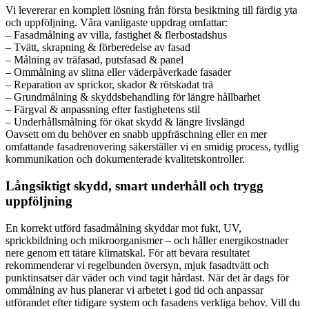
Vi levererar en komplett lösning från första besiktning till färdig yta
och uppföljning. Våra vanligaste uppdrag omfattar:
– Fasadmålning av villa, fastighet & flerbostadshus
– Tvätt, skrapning & förberedelse av fasad
– Målning av träfasad, putsfasad & panel
– Ommålning av slitna eller väderpåverkade fasader
– Reparation av sprickor, skador & rötskadat trä
– Grundmålning & skyddsbehandling för längre hållbarhet
– Färgval & anpassning efter fastighetens stil
– Underhållsmålning för ökat skydd & längre livslängd
Oavsett om du behöver en snabb uppfräschning eller en mer
omfattande fasadrenovering säkerställer vi en smidig process, tydlig
kommunikation och dokumenterade kvalitetskontroller.
Långsiktigt skydd, smart underhåll och trygg
uppföljning
En korrekt utförd fasadmålning skyddar mot fukt, UV,
sprickbildning och mikroorganismer – och håller energikostnader
nere genom ett tätare klimatskal. För att bevara resultatet
rekommenderar vi regelbunden översyn, mjuk fasadtvätt och
punktinsatser där väder och vind tagit hårdast. När det är dags för
ommålning av hus planerar vi arbetet i god tid och anpassar
utförandet efter tidigare system och fasadens verkliga behov. Vill du