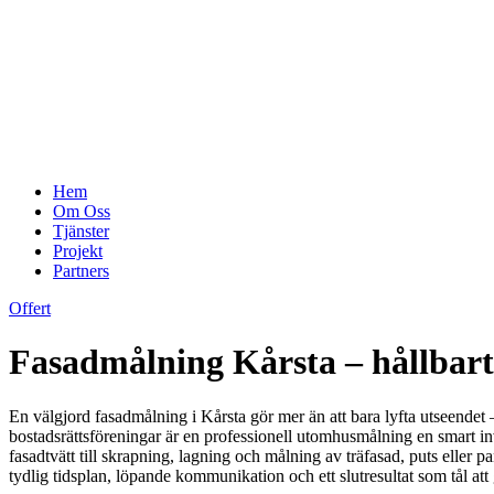
Hem
Om Oss
Tjänster
Projekt
Partners
Offert
Fasadmålning Kårsta – hållbart s
En välgjord fasadmålning i Kårsta gör mer än att bara lyfta utseendet –
bostadsrättsföreningar är en professionell utomhusmålning en smart inv
fasadtvätt till skrapning, lagning och målning av träfasad, puts eller p
tydlig tidsplan, löpande kommunikation och ett slutresultat som tål at