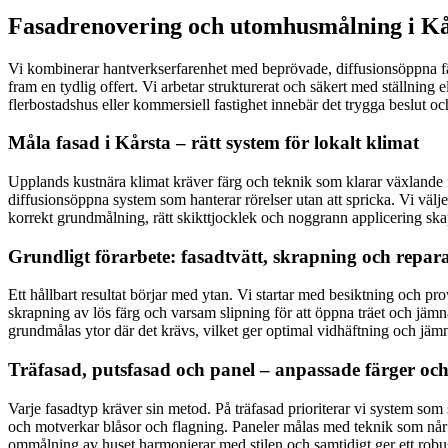
Fasadrenovering och utomhusmålning i Kårs
Vi kombinerar hantverkserfarenhet med beprövade, diffusionsöppna fär
fram en tydlig offert. Vi arbetar strukturerat och säkert med ställning
flerbostadshus eller kommersiell fastighet innebär det trygga beslut o
Måla fasad i Kårsta – rätt system för lokalt klimat
Upplands kustnära klimat kräver färg och teknik som klarar växlande f
diffusionsöppna system som hanterar rörelser utan att spricka. Vi väljer
korrekt grundmålning, rätt skikttjocklek och noggrann applicering ska
Grundligt förarbete: fasadtvätt, skrapning och repar
Ett hållbart resultat börjar med ytan. Vi startar med besiktning och pr
skrapning av lös färg och varsam slipning för att öppna träet och jämna 
grundmålas ytor där det krävs, vilket ger optimal vidhäftning och jämnt
Träfasad, putsfasad och panel – anpassade färger oc
Varje fasadtyp kräver sin metod. På träfasad prioriterar vi system som
och motverkar blåsor och flagning. Paneler målas med teknik som når in
ommålning av huset harmonierar med stilen och samtidigt ger ett robu