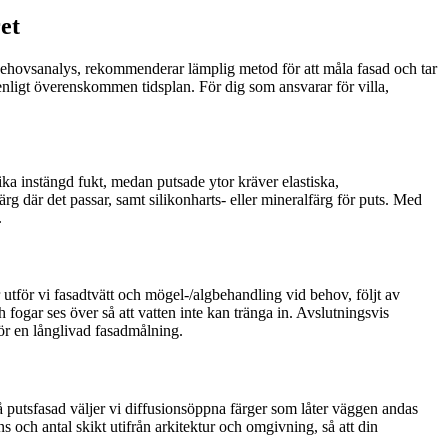
et
behovsanalys, rekommenderar lämplig metod för att måla fasad och tar
r enligt överenskommen tidsplan. För dig som ansvarar för villa,
ka instängd fukt, medan putsade ytor kräver elastiska,
ärg där det passar, samt silikonharts- eller mineralfärg för puts. Med
.
 utför vi fasadtvätt och mögel-/algbehandling vid behov, följt av
 fogar ses över så att vatten inte kan tränga in. Avslutningsvis
för en långlivad fasadmålning.
å putsfasad väljer vi diffusionsöppna färger som låter väggen andas
 och antal skikt utifrån arkitektur och omgivning, så att din