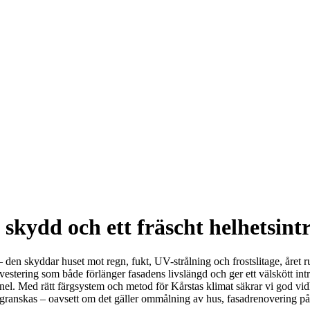
kydd och ett fräscht helhetsintr
 den skyddar huset mot regn, fukt, UV-strålning och frostslitage, året ru
estering som både förlänger fasadens livslängd och ger ett välskött int
anel. Med rätt färgsystem och metod för Kårstas klimat säkrar vi god vidh
t granskas – oavsett om det gäller ommålning av hus, fasadrenovering på 