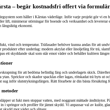
ta – begär kostnadsfri offert via formulär
gsystem som håller i Kårstas väderläge. Inför varje projekt gör vi en 
 eller lift, minimerar störningar för boende och verksamhet och leverera
ch långsiktig ekonomi.
ukt, vind och temperatur. Träfasader behöver kunna andas för att undvi
 produkter efter underlag: modern akrylat eller linoljefärg för trä, slamf
pas ett skyddande skal som står emot väder och behåller kulören längre
ationer
ovskrapning för att bedöma befintlig färg och underlagets skick. Därefter
ytan. Sprickor och skador spacklas eller lagas, rötskadat trä byts ut och
 sug inför slutstrykningsfärgen. Rätt förarbete är din bästa försäkring 
h metoder
 släpper ut fukt men stoppar vatten, med noggrant mättade ändträytor. P
 i springor och profiler för jämnt skydd. Vi anpassar val av kulör, glans
st skydd mot väder och slitage.