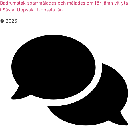
Badrumstak spärrmålades och målades om för jämn vit yta
i Sävja, Uppsala, Uppsala län
© 2026