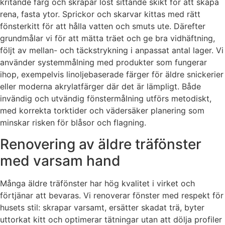
kritande färg och skrapar löst sittande skikt för att skapa
rena, fasta ytor. Sprickor och skarvar kittas med rätt
fönsterkitt för att hålla vatten och smuts ute. Därefter
grundmålar vi för att mätta träet och ge bra vidhäftning,
följt av mellan- och täckstrykning i anpassat antal lager. Vi
använder systemmålning med produkter som fungerar
ihop, exempelvis linoljebaserade färger för äldre snickerier
eller moderna akrylatfärger där det är lämpligt. Både
invändig och utvändig fönstermålning utförs metodiskt,
med korrekta torktider och vädersäker planering som
minskar risken för blåsor och flagning.
Renovering av äldre träfönster
med varsam hand
Många äldre träfönster har hög kvalitet i virket och
förtjänar att bevaras. Vi renoverar fönster med respekt för
husets stil: skrapar varsamt, ersätter skadat trä, byter
uttorkat kitt och optimerar tätningar utan att dölja profiler