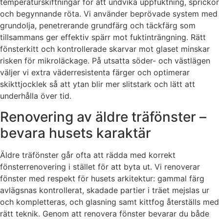
temperaturskiftningar för att undvika uppfuktning, sprickor
och begynnande röta. Vi använder beprövade system med
grundolja, penetrerande grundfärg och täckfärg som
tillsammans ger effektiv spärr mot fuktinträngning. Rätt
fönsterkitt och kontrollerade skarvar mot glaset minskar
risken för mikroläckage. På utsatta söder- och västlägen
väljer vi extra väderresistenta färger och optimerar
skikttjocklek så att ytan blir mer slitstark och lätt att
underhålla över tid.
Renovering av äldre träfönster –
bevara husets karaktär
Äldre träfönster går ofta att rädda med korrekt
fönsterrenovering i stället för att byta ut. Vi renoverar
fönster med respekt för husets arkitektur: gammal färg
avlägsnas kontrollerat, skadade partier i träet mejslas ur
och kompletteras, och glasning samt kittfog återställs med
rätt teknik. Genom att renovera fönster bevarar du både