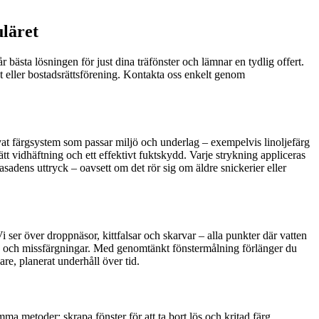
uläret
 bästa lösningen för just dina träfönster och lämnar en tydlig offert.
het eller bostadsrättsförening. Kontakta oss enkelt genom
prövat färgsystem som passar miljö och underlag – exempelvis linoljefärg
t vidhäftning och ett effektivt fuktskydd. Varje strykning appliceras
fasadens uttryck – oavsett om det rör sig om äldre snickerier eller
i ser över droppnäsor, kittfalsar och skarvar – alla punkter där vatten
röta och missfärgningar. Med genomtänkt fönstermålning förlänger du
are, planerat underhåll över tid.
mma metoder: skrapa fönster för att ta bort lös och kritad färg,