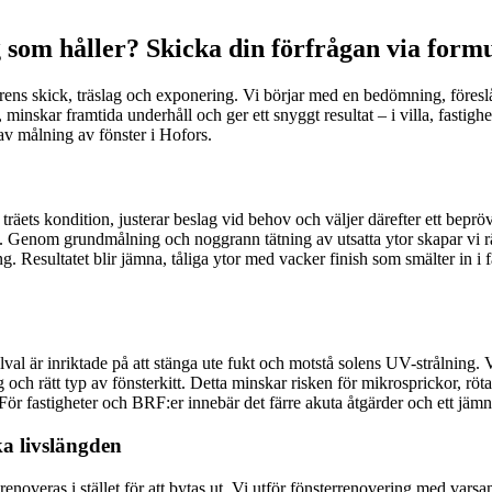
som håller? Skicka din förfrågan via form
rens skick, träslag och exponering. Vi börjar med en bedömning, föreslår
, minskar framtida underhåll och ger ett snyggt resultat – i villa, fastig
v målning av fönster i Hofors.
er träets kondition, justerar beslag vid behov och väljer därefter ett be
t. Genom grundmålning och noggrann tätning av utsatta ytor skapar vi rät
ng. Resultatet blir jämna, tåliga ytor med vacker finish som smälter in i 
val är inriktade på att stänga ute fukt och motstå solens UV-strålning. V
g och rätt typ av fönsterkitt. Detta minskar risken för mikrosprickor, 
. För fastigheter och BRF:er innebär det färre akuta åtgärder och ett jämn
ka livslängden
enoveras i stället för att bytas ut. Vi utför fönsterrenovering med varsa