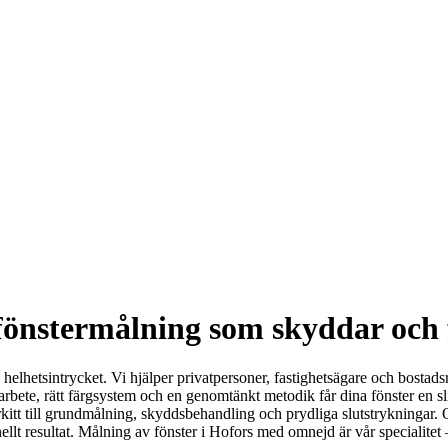
r fönstermålning som skyddar och
ja helhetsintrycket. Vi hjälper privatpersoner, fastighetsägare och bosta
rbete, rätt färgsystem och en genomtänkt metodik får dina fönster en sli
erkitt till grundmålning, skyddsbehandling och prydliga slutstrykningar.
onellt resultat. Målning av fönster i Hofors med omnejd är vår specialit