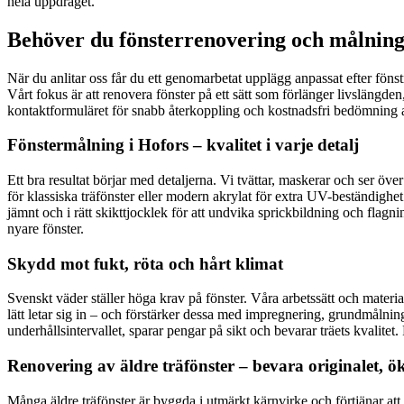
hela uppdraget.
Behöver du fönsterrenovering och målning 
När du anlitar oss får du ett genomarbetat upplägg anpassat efter fönst
Vårt fokus är att renovera fönster på ett sätt som förlänger livslängden
kontaktformuläret för snabb återkoppling och kostnadsfri bedömning a
Fönstermålning i Hofors – kvalitet i varje detalj
Ett bra resultat börjar med detaljerna. Vi tvättar, maskerar och ser öv
för klassiska träfönster eller modern akrylat för extra UV-beständighe
jämnt och i rätt skikttjocklek för att undvika sprickbildning och flagni
nyare fönster.
Skydd mot fukt, röta och hårt klimat
Svenskt väder ställer höga krav på fönster. Våra arbetssätt och material
lätt letar sig in – och förstärker dessa med impregnering, grundmålnin
underhållsintervallet, sparar pengar på sikt och bevarar träets kvalitet
Renovering av äldre träfönster – bevara originalet, ö
Många äldre träfönster är byggda i utmärkt kärnvirke och förtjänar att r