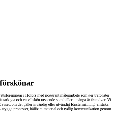
 förskönar
dsrättsföreningar i Hofors med noggrant måleriarbete som ger träfönster
tstark yta och ett välskött utseende som håller i många år framöver. Vi
 Oavsett om det gäller invändig eller utvändig fönstermålning, enstaka
et – trygga processer, hållbara material och tydlig kommunikation genom