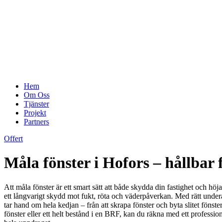
Hem
Om Oss
Tjänster
Projekt
Partners
Offert
Måla fönster i Hofors – hållba
Att måla fönster är ett smart sätt att både skydda din fastighet och hö
ett långvarigt skydd mot fukt, röta och väderpåverkan. Med rätt undera
tar hand om hela kedjan – från att skrapa fönster och byta slitet fönst
fönster eller ett helt bestånd i en BRF, kan du räkna med ett professi