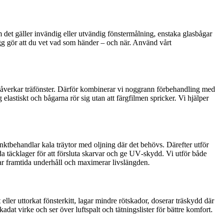
 det gäller invändig eller utvändig fönstermålning, enstaka glasbågar
lägg gör att du vet vad som händer – och när. Använd vårt
åverkar träfönster. Därför kombinerar vi noggrann förbehandling med
elastiskt och bågarna rör sig utan att färgfilmen spricker. Vi hjälper
punktbehandlar kala träytor med oljning där det behövs. Därefter utför
gda täcklager för att försluta skarvar och ge UV‑skydd. Vi utför både
erar framtida underhåll och maximerar livslängden.
 eller uttorkat fönsterkitt, lagar mindre rötskador, doserar träskydd där
dat virke och ser över luftspalt och tätningslister för bättre komfort.