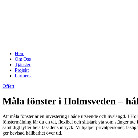
Hem
Om Oss
Tjänster
Projekt
Partners
Offert
Måla fönster i Holmsveden – hå
Att måla fönster är en investering i både utseende och livslängd. I Ho
fönstermålning får du en tät, flexibel och slitstark yta som stänger ute
samtidigt lyfter hela fasadens intryck. Vi hjälper privatpersoner, fast
ger bevisad hållbarhet över tid.