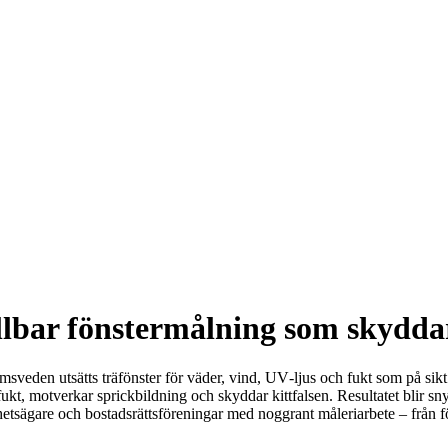
llbar fönstermålning som skydda
lmsveden utsätts träfönster för väder, vind, UV‑ljus och fukt som på sik
 fukt, motverkar sprickbildning och skyddar kittfalsen. Resultatet blir s
ighetsägare och bostadsrättsföreningar med noggrant måleriarbete – från f