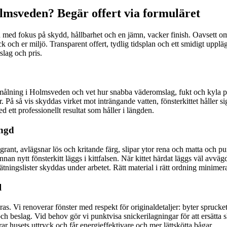
lmsveden? Begär offert via formuläret
n med fokus på skydd, hållbarhet och en jämn, vacker finish. Oavsett om
kick och er miljö. Transparent offert, tydlig tidsplan och ett smidigt upp
slag och pris.
målning i Holmsveden och vet hur snabba väderomslag, fukt och kyla p
På så vis skyddas virket mot inträngande vatten, fönsterkittet håller sig 
d ett professionellt resultat som håller i längden.
ängd
oggrant, avlägsnar lös och kritande färg, slipar ytor rena och matta och 
an nytt fönsterkitt läggs i kittfalsen. När kittet härdat läggs väl avvä
tätningslister skyddas under arbetet. Rätt material i rätt ordning minim
l
ras. Vi renoverar fönster med respekt för originaldetaljer: byter sprucket
h beslag. Vid behov gör vi punktvisa snickerilagningar för att ersätta ska
r husets uttryck och får energieffektivare och mer lättskötta bågar.