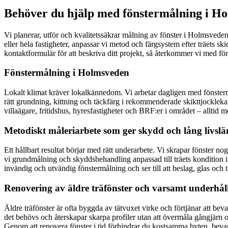
Behöver du hjälp med fönstermålning i Ho
Vi planerar, utför och kvalitetssäkrar målning av fönster i Holmsvede
eller hela fastigheter, anpassar vi metod och färgsystem efter träets s
kontaktformulär för att beskriva ditt projekt, så återkommer vi med för
Fönstermålning i Holmsveden
Lokalt klimat kräver lokalkännedom. Vi arbetar dagligen med fönster
rätt grundning, kittning och täckfärg i rekommenderade skikttjocklekar. 
villaägare, fritidshus, hyresfastigheter och BRF:er i området – alltid me
Metodiskt måleriarbete som ger skydd och lång livsl
Ett hållbart resultat börjar med rätt underarbete. Vi skrapar fönster n
vi grundmålning och skyddsbehandling anpassad till träets kondition inn
invändig och utvändig fönstermålning och ser till att beslag, glas och 
Renovering av äldre träfönster och varsamt underhål
Äldre träfönster är ofta byggda av tätvuxet virke och förtjänar att beva
det behövs och återskapar skarpa profiler utan att övermåla gångjärn oc
Genom att renovera fönster i tid förhindrar du kostsamma byten, bevara