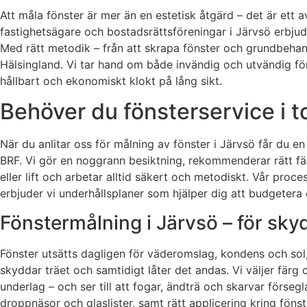
Att måla fönster är mer än en estetisk åtgärd – det är ett 
fastighetsägare och bostadsrättsföreningar i Järvsö erbjude
Med rätt metodik – från att skrapa fönster och grundbehandla
Hälsingland. Vi tar hand om både invändig och utvändig föns
hållbart och ekonomiskt klokt på lång sikt.
Behöver du fönsterservice i t
När du anlitar oss för målning av fönster i Järvsö får du en 
BRF. Vi gör en noggrann besiktning, rekommenderar rätt fär
eller lift och arbetar alltid säkert och metodiskt. Vår pro
erbjuder vi underhållsplaner som hjälper dig att budgetera 
Fönstermålning i Järvsö – för skyd
Fönster utsätts dagligen för väderomslag, kondens och sol
skyddar träet och samtidigt låter det andas. Vi väljer färg
underlag – och ser till att fogar, ändträ och skarvar förseg
droppnäsor och glaslister, samt rätt applicering kring fönste