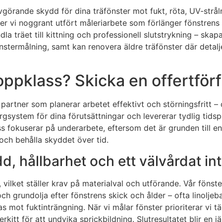
avgörande skydd för dina träfönster mot fukt, röta, UV-strå
r vi noggrant utfört måleriarbete som förlänger fönstrens l
 träet till kittning och professionell slutstrykning – skapa
termålning, samt kan renovera äldre träfönster där detaljer
oppklass? Skicka en offertför
partner som planerar arbetet effektivt och störningsfritt – oa
gsystem för dina förutsättningar och levererar tydlig tidsp
cess fokuserar på underarbete, eftersom det är grunden till 
och behålla skyddet över tid.
d, hållbarhet och ett välvårdat in
, vilket ställer krav på materialval och utförande. Vår fö
 och grundolja efter fönstrens skick och ålder – ofta linol
las mot fuktinträngning. När vi målar fönster prioriterar vi 
rkitt för att undvika sprickbildning. Slutresultatet blir en 