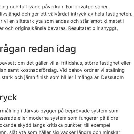
lning och tuff väderpåverkan. För privatpersoner,
ivslängd och ger ett välvårdat intryck av hela fastigheten.
r vi en slitstark yta som andas och står emot klimatet i
 och originalkänsla bevaras. Resultatet blir snyggt,
frågan redan idag
vsett om det gäller villa, fritidshus, större fastighet eller
lan samt kostnadsförslag. Vid behov ordnar vi ställning
en stark och jämn finish som håller i många år. Dessutom
tryck
nstermålning i Järvsö bygger på beprövade system som
jebaserade eller moderna system som fungerar på äldre
täckande skydd längs kritiska punkter, till exempel
jämn, slät yta som håller sig vacker längre och minskar