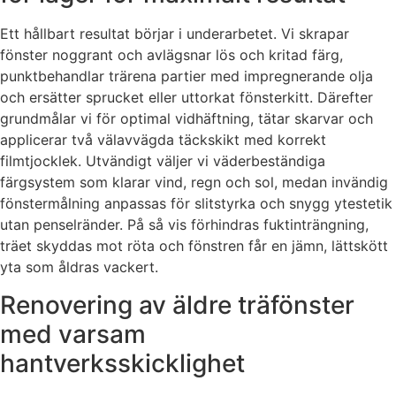
Ett hållbart resultat börjar i underarbetet. Vi skrapar
fönster noggrant och avlägsnar lös och kritad färg,
punktbehandlar trärena partier med impregnerande olja
och ersätter sprucket eller uttorkat fönsterkitt. Därefter
grundmålar vi för optimal vidhäftning, tätar skarvar och
applicerar två välavvägda täckskikt med korrekt
filmtjocklek. Utvändigt väljer vi väderbeständiga
färgsystem som klarar vind, regn och sol, medan invändig
fönstermålning anpassas för slitstyrka och snygg ytestetik
utan penselränder. På så vis förhindras fuktinträngning,
träet skyddas mot röta och fönstren får en jämn, lättskött
yta som åldras vackert.
Renovering av äldre träfönster
med varsam
hantverksskicklighet