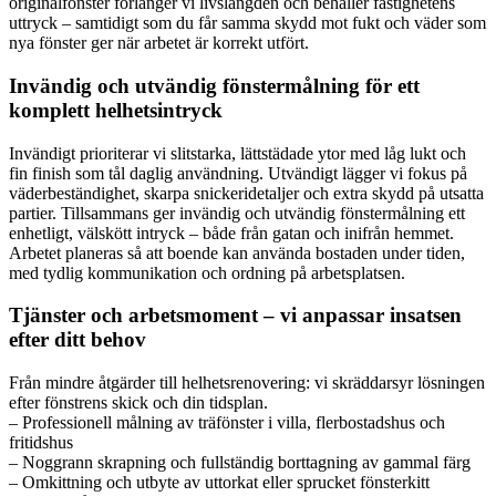
originalfönster förlänger vi livslängden och behåller fastighetens
uttryck – samtidigt som du får samma skydd mot fukt och väder som
nya fönster ger när arbetet är korrekt utfört.
Invändig och utvändig fönstermålning för ett
komplett helhetsintryck
Invändigt prioriterar vi slitstarka, lättstädade ytor med låg lukt och
fin finish som tål daglig användning. Utvändigt lägger vi fokus på
väderbeständighet, skarpa snickeridetaljer och extra skydd på utsatta
partier. Tillsammans ger invändig och utvändig fönstermålning ett
enhetligt, välskött intryck – både från gatan och inifrån hemmet.
Arbetet planeras så att boende kan använda bostaden under tiden,
med tydlig kommunikation och ordning på arbetsplatsen.
Tjänster och arbetsmoment – vi anpassar insatsen
efter ditt behov
Från mindre åtgärder till helhetsrenovering: vi skräddarsyr lösningen
efter fönstrens skick och din tidsplan.
– Professionell målning av träfönster i villa, flerbostadshus och
fritidshus
– Noggrann skrapning och fullständig borttagning av gammal färg
– Omkittning och utbyte av uttorkat eller sprucket fönsterkitt