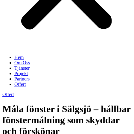
Hem
Om Oss
Tjänster
Projekt
Partners
Offert
Offert
Måla fönster i Sälgsjö – hållbar
fönstermålning som skyddar
och förskönar