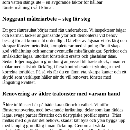
som vatten stängs ute – en avgörande faktor för hållbar
fönstermålning i vårt klimat.
Noggrant måleriarbete – steg för steg
Ett gott slutresultat börjar med rätt underarbete. Vi inspekterar bågar
och karmar, täcker angränsande ytor och demonterar vid behov
beslag för att komma åt ordentligt. Därefter avlägsnar vi lös färg och
skrapar fönster metodiskt, kompletterar med slipning för att skapa
god vidhäftning och sanerar eventuella missfärgningar. Sprickor och
småskador lagas, uttorkat fönsterkitt ersätts och glasfalsar tätas.
Sedan följer noggrann grundning anpassad till träets skick, innan vi
målar med slitstark täckfärg i flera kontrollerade strykningar med
korrekta torktider. På så vis får du en jämn yta, skarpa kanter och ett
skydd som verkligen håller när du vill renovera fönster med
långsiktig kvalitet.
Renovering av äldre träfönster med varsam hand
Äldre träfönster bär på både karaktär och kvalitet. Vi utför
fönsterrenovering med bevarande inriktning: delar som kan räddas
lagas, svaga partier förstärks och tidstypiska profiler sparas. Träet
mättas med olja där det behövs, skadat kitt byts och ytan byggs upp
med lämplig grundfärg innan täckning. Genom att vårda