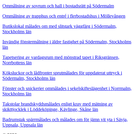
Ommålning av sovrum och hall i bostadsrätt på Södermalm
Ommålning av trapphus och entré i flerbostadshus i Möllevången
Butikslokal målades om med slitstark väggfärg i Södermalm,
Stockholms län
Invändig fönstermålning i äldre fastighet på Södermalm, Stockholms
län
Tapetsering av vardagsrum med mönstrad tapet i Riksgränsen,
Norrbottens län
Köksluckor och lådfronter sprutmålades för uppdaterat uttryck i
Södermalm, Stockholms län
Fönster och snickerier ommålades i sekelskifteslägenhet i Norrmalm,
Stockholms län
Takstolar brandskyddsmålades enligt krav med mätning av
skikttjocklek i Löddeköpinge, Kävlinge, Skåne län
Badrumstak spärrmålades och målades om för jämn vit yta i Sävja,
Uppsala, Uppsala län