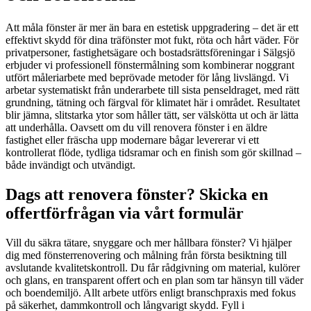
Att måla fönster är mer än bara en estetisk uppgradering – det är ett
effektivt skydd för dina träfönster mot fukt, röta och hårt väder. För
privatpersoner, fastighetsägare och bostadsrättsföreningar i Sälgsjö
erbjuder vi professionell fönstermålning som kombinerar noggrant
utfört måleriarbete med beprövade metoder för lång livslängd. Vi
arbetar systematiskt från underarbete till sista penseldraget, med rätt
grundning, tätning och färgval för klimatet här i området. Resultatet
blir jämna, slitstarka ytor som håller tätt, ser välskötta ut och är lätta
att underhålla. Oavsett om du vill renovera fönster i en äldre
fastighet eller fräscha upp modernare bågar levererar vi ett
kontrollerat flöde, tydliga tidsramar och en finish som gör skillnad –
både invändigt och utvändigt.
Dags att renovera fönster? Skicka en
offertförfrågan via vårt formulär
Vill du säkra tätare, snyggare och mer hållbara fönster? Vi hjälper
dig med fönsterrenovering och målning från första besiktning till
avslutande kvalitetskontroll. Du får rådgivning om material, kulörer
och glans, en transparent offert och en plan som tar hänsyn till väder
och boendemiljö. Allt arbete utförs enligt branschpraxis med fokus
på säkerhet, dammkontroll och långvarigt skydd. Fyll i