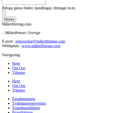
Bifoga gärna bilder, handlingar, ritningar m.m.
Skicka
Måleriföretag.com
– Målarfirman i Sverige
E-post:
renovering@måleriföretag.com
Webbplats:
www.måleriföretag.com
Navigering
Hem
Om Oss
Tjänster
Hem
Om Oss
Tjänster
Fasadputsning
Tvättstugerenovering
Trapphusmålning
Brandtätning