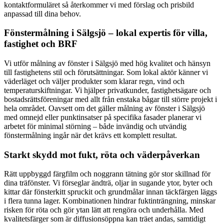
kontaktformuläret så återkommer vi med förslag och prisbild
anpassad till dina behov.
Fönstermålning i Sälgsjö – lokal expertis för villa,
fastighet och BRF
Vi utför målning av fönster i Sälgsjö med hög kvalitet och hänsyn
till fastighetens stil och förutsättningar. Som lokal aktör känner vi
väderläget och väljer produkter som klarar regn, vind och
temperaturskiftningar. Vi hjälper privatkunder, fastighetsägare och
bostadsrättsföreningar med allt från enstaka bågar till större projekt i
hela området. Oavsett om det gäller målning av fönster i Sälgsjö
med omnejd eller punktinsatser på specifika fasader planerar vi
arbetet för minimal störning – både invändig och utvändig
fönstermålning ingår när det krävs ett komplett resultat.
Starkt skydd mot fukt, röta och väderpåverkan
Rätt uppbyggd färgfilm och noggrann tätning gör stor skillnad för
dina träfönster. Vi förseglar ändträ, oljar in sugande ytor, byter och
kittar där fönsterkitt spruckit och grundmålar innan täckfärgen läggs
i flera tunna lager. Kombinationen hindrar fuktinträngning, minskar
risken för röta och gör ytan lätt att rengöra och underhålla. Med
kvalitetsfärger som är diffusionsöppna kan träet andas, samtidigt