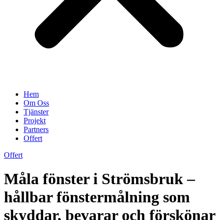
Hem
Om Oss
Tjänster
Projekt
Partners
Offert
Offert
Måla fönster i Strömsbruk –
hållbar fönstermålning som
skyddar, bevarar och förskönar