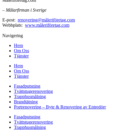
Måleriföretag.com
– Målarfirman i Sverige
E-post:
renovering@måleriföretag.com
Webbplats:
www.måleriföretag.com
Navigering
Hem
Om Oss
Tjänster
Hem
Om Oss
Tjänster
Fasadputsning
Tvättstugerenovering
Trapphusmålning
Brandtätning
Portrenovering – Byte & Renovering av Entredörr
Fasadputsning
Tvättstugerenovering
Trapphusmålning