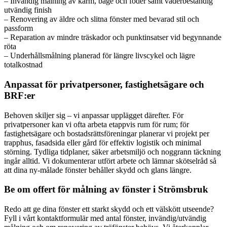
– Invändig målning av karm, båge och foder samt väderbeständig
utvändig finish
– Renovering av äldre och slitna fönster med bevarad stil och
passform
– Reparation av mindre träskador och punktinsatser vid begynnande
röta
– Underhållsmålning planerad för längre livscykel och lägre
totalkostnad
Anpassat för privatpersoner, fastighetsägare och
BRF:er
Behoven skiljer sig – vi anpassar upplägget därefter. För
privatpersoner kan vi ofta arbeta etappvis rum för rum; för
fastighetsägare och bostadsrättsföreningar planerar vi projekt per
trapphus, fasadsida eller gård för effektiv logistik och minimal
störning. Tydliga tidplaner, säker arbetsmiljö och noggrann täckning
ingår alltid. Vi dokumenterar utfört arbete och lämnar skötselråd så
att dina ny-målade fönster behåller skydd och glans längre.
Be om offert för målning av fönster i Strömsbruk
Redo att ge dina fönster ett starkt skydd och ett välskött utseende?
Fyll i vårt kontaktformulär med antal fönster, invändig/utvändig