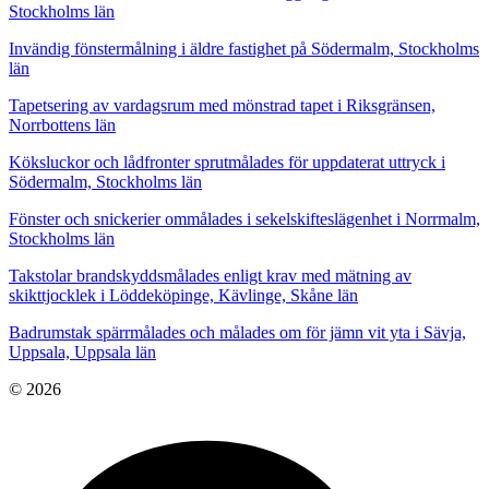
Stockholms län
Invändig fönstermålning i äldre fastighet på Södermalm, Stockholms
län
Tapetsering av vardagsrum med mönstrad tapet i Riksgränsen,
Norrbottens län
Köksluckor och lådfronter sprutmålades för uppdaterat uttryck i
Södermalm, Stockholms län
Fönster och snickerier ommålades i sekelskifteslägenhet i Norrmalm,
Stockholms län
Takstolar brandskyddsmålades enligt krav med mätning av
skikttjocklek i Löddeköpinge, Kävlinge, Skåne län
Badrumstak spärrmålades och målades om för jämn vit yta i Sävja,
Uppsala, Uppsala län
© 2026