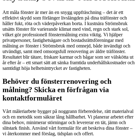
Att måla fönster är mer än en snygg uppfräschning – det är ett
effektivt skydd som förlänger livslängden på dina träfönster och
håller fukt, röta och väderpåverkan borta. I kustnära Strömsbruk
utsätts fönster för varierande klimat med vind, regn och stark sol,
vilket gör professionell fönstermålning extra viktig. Vi hjälper
privatpersoner, fastighetsägare och bostadsrättsföreningar med
målning av fönster i Strömsbruk med omnejd, både invändigt och
utvändigt, samt med omsorgsfull renovering av äldre träfönster.
Resultatet blir tätare, friskare karmar och bågar som ser välskötta ut
år efter år – ett smart sätt att sänka framtida underhållskostnader och
samtidigt höja helhetsintrycket av fastigheten.
Behöver du fönsterrenovering och
målning? Skicka en förfrågan via
kontaktformuläret
Vårt måleriarbete bygger på noggrann förberedelse, rätt materialval
och en metodik som säkrar lång hållbarhet. Vi planerar arbetet efter
dina behov, minimerar störningar och levererar en tät, jämn och
slitstark finish. Använd vårt formulär för att beskriva dina fönster –
vi återkommer med förslag, tidsplan och offert.