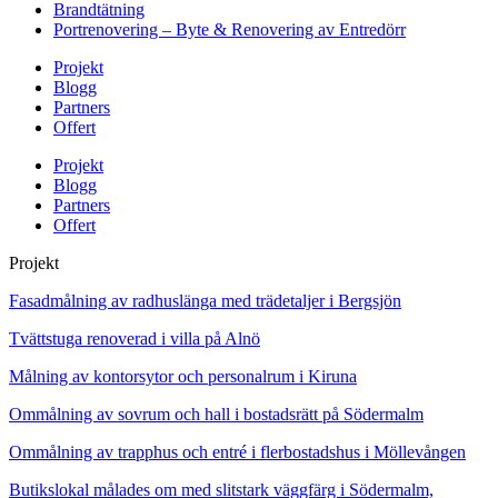
Brandtätning
Portrenovering – Byte & Renovering av Entredörr
Projekt
Blogg
Partners
Offert
Projekt
Blogg
Partners
Offert
Projekt
Fasadmålning av radhuslänga med trädetaljer i Bergsjön
Tvättstuga renoverad i villa på Alnö
Målning av kontorsytor och personalrum i Kiruna
Ommålning av sovrum och hall i bostadsrätt på Södermalm
Ommålning av trapphus och entré i flerbostadshus i Möllevången
Butikslokal målades om med slitstark väggfärg i Södermalm,