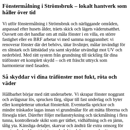
Fönstermålning i Strömsbruk – lokalt hantverk som
håller över tid
Vi utför fönstermålning i Strömsbruk och närliggande områden,
anpassad efter husets ålder, träets skick och lägets väderutsatthet.
Oavsett om det handlar om att måla fönster i en villa, en större
fastighet eller en BRF arbetar vi med samma noggrannhet: vi
renoverar fönster där det behövs, tätar livslinjer, målar invändigt för
en slitstark och lättstädad yta samt skyddar utvändigt mot UV och
nederbörd. Med rätt system från grundning till täckfärg får dina
träfönster ett komplett skydd – och ett fräscht uttryck som
harmonierar med fasaden.
Så skyddar vi dina träfönster mot fukt, röta och
väder
Hållbarhet börjar med rätt underarbete. Vi skrapar fönster noggrant
och avlägsnar lös, sprucken färg, slipar till fast underlag och byter
eller kompletterar uttorkat fönsterkitt. Eventuella sprickor och
mindre träskador lagas innan vi grundmålar för att mätta fibrerna och
försegla träet. Därefter följer mellanstrykning och täckmålning i flera
tunna, kontrollerade skikt som ger täthet, vidhäftning och en jämn,
tålig yta. Känsliga detaljer, skarvar och ändträ får extra omsorg för