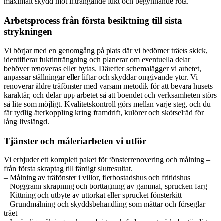
maximalt skydd mot inträngande fukt och begynnande röta.
Arbetsprocess från första besiktning till sista
strykningen
Vi börjar med en genomgång på plats där vi bedömer träets skick,
identifierar fuktinträngning och planerar om eventuella delar
behöver renoveras eller bytas. Därefter schemalägger vi arbetet,
anpassar ställningar eller liftar och skyddar omgivande ytor. Vi
renoverar äldre träfönster med varsam metodik för att bevara husets
karaktär, och delar upp arbetet så att boendet och verksamheten störs
så lite som möjligt. Kvalitetskontroll görs mellan varje steg, och du
får tydlig återkoppling kring framdrift, kulörer och skötselråd för
lång livslängd.
Tjänster och måleriarbeten vi utför
Vi erbjuder ett komplett paket för fönsterrenovering och målning –
från första skraptag till färdigt slutresultat.
– Målning av träfönster i villor, flerbostadshus och fritidshus
– Noggrann skrapning och borttagning av gammal, sprucken färg
– Kittning och utbyte av uttorkat eller sprucket fönsterkitt
– Grundmålning och skyddsbehandling som mättar och förseglar
träet