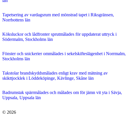
län
Tapetsering av vardagsrum med mönstrad tapet i Riksgränsen,
Norrbottens län
Köksluckor och lådfronter sprutmålades för uppdaterat uttryck i
Södermalm, Stockholms län
Fönster och snickerier ommålades i sekelskifteslägenhet i Norrmalm,
Stockholms län
Takstolar brandskyddsmålades enligt krav med mätning av
skikttjocklek i Löddeköpinge, Kävlinge, Skåne län
Badrumstak spärrmålades och målades om för jämn vit yta i Sävja,
Uppsala, Uppsala län
© 2026